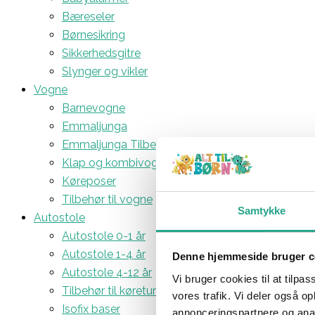
Bæreseler
Børnesikring
Sikkerhedsgitre
Slynger og vikler
Vogne
Barnevogne
Emmaljunga
Emmaljunga Tilbehør
Klap og kombivogne
Køreposer
Tilbehør til vogne
Samtykke
Autostole
Autostole 0-1 år
Autostole 1-4 år
Denne hjemmeside bruger c
Autostole 4-12 år
Vi bruger cookies til at tilpas
Tilbehør til køreturen
vores trafik. Vi deler også 
Isofix baser
annonceringspartnere og anal