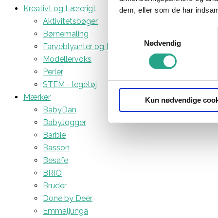
Kreativt og Lærerigt
dem, eller som de har indsaml
Aktivitetsbøger
Samtykkevalg
Børnemaling
Nødvendig
Farveblyanter og tuscher
Modellervoks
Perler
STEM - legetøj
Mærker
Kun nødvendige cook
BabyDan
BabyJogger
Barbie
Basson
Besafe
BRIO
Bruder
Done by Deer
Emmaljunga