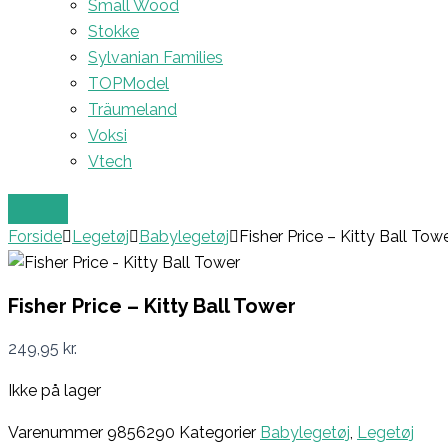
Small Wood
Stokke
Sylvanian Families
TOPModel
Träumeland
Voksi
Vtech
Forside
Legetøj
Babylegetøj
Fisher Price – Kitty Ball Tow
Fisher Price – Kitty Ball Tower
249,95
kr.
Ikke på lager
Varenummer
9856290
Kategorier
Babylegetøj
,
Legetøj