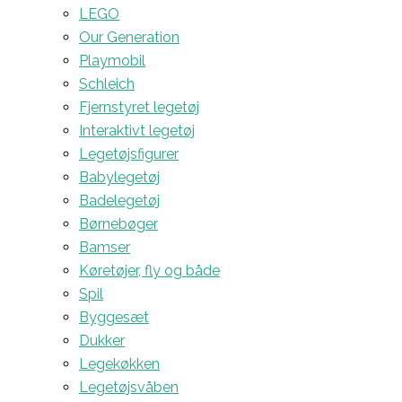
LEGO
Our Generation
Playmobil
Schleich
Fjernstyret legetøj
Interaktivt legetøj
Legetøjsfigurer
Babylegetøj
Badelegetøj
Børnebøger
Bamser
Køretøjer, fly og både
Spil
Byggesæt
Dukker
Legekøkken
Legetøjsvåben