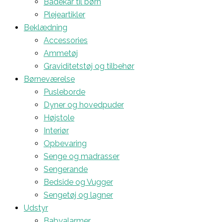
Badekar til børn
Plejeartikler
Beklædning
Accessories
Ammetøj
Graviditetstøj og tilbehør
Børneværelse
Pusleborde
Dyner og hovedpuder
Højstole
Interiør
Opbevaring
Senge og madrasser
Sengerande
Bedside og Vugger
Sengetøj og lagner
Udstyr
Babyalarmer