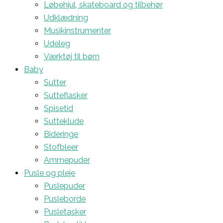
Løbehjul, skateboard og tilbehør
Udklædning
Musikinstrumenter
Udeleg
Værktøj til børn
Baby
Sutter
Sutteflasker
Spisetid
Sutteklude
Bideringe
Stofbleer
Ammepuder
Pusle og pleje
Puslepuder
Pusleborde
Pusletasker