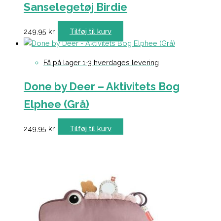
Sanselegetøj Birdie
249,95
kr.
Tilføj til kurv
Få på lager 1-3 hverdages levering
Done by Deer – Aktivitets Bog
Elphee (Grå)
249,95
kr.
Tilføj til kurv