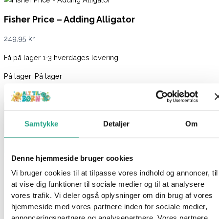
Fisher Price – Adding Alligator
249,95
kr.
Få på lager 1-3 hverdages levering
På lager:
På lager
Fisher Price - Adding Alligator antal
Samtykke
Detaljer
Om
Læg i kurv
Denne hjemmeside bruger cookies
Varenummer
9856285
Kategorier
Babylegetøj
,
Legetøj
Vi bruger cookies til at tilpasse vores indhold og annoncer, til
Beskrivelse
at vise dig funktioner til sociale medier og til at analysere
Spørg om produktet
vores trafik. Vi deler også oplysninger om din brug af vores
hjemmeside med vores partnere inden for sociale medier,
En lærerig og sjov tælle? og staballegetøj udformet som en
annonceringspartnere og analysepartnere. Vores partnere