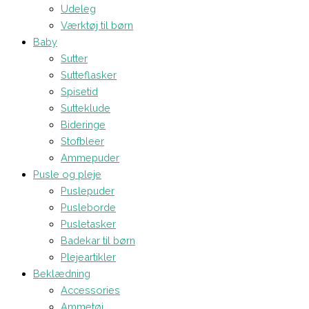
Udeleg
Værktøj til børn
Baby
Sutter
Sutteflasker
Spisetid
Sutteklude
Bideringe
Stofbleer
Ammepuder
Pusle og pleje
Puslepuder
Pusleborde
Pusletasker
Badekar til børn
Plejeartikler
Beklædning
Accessories
Ammetøj