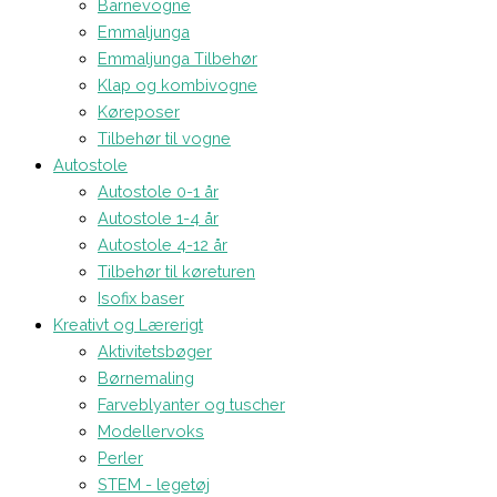
Barnevogne
Emmaljunga
Emmaljunga Tilbehør
Klap og kombivogne
Køreposer
Tilbehør til vogne
Autostole
Autostole 0-1 år
Autostole 1-4 år
Autostole 4-12 år
Tilbehør til køreturen
Isofix baser
Kreativt og Lærerigt
Aktivitetsbøger
Børnemaling
Farveblyanter og tuscher
Modellervoks
Perler
STEM - legetøj