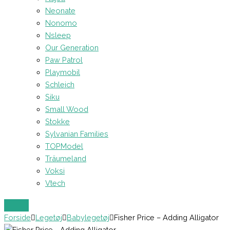
Neonate
Nonomo
Nsleep
Our Generation
Paw Patrol
Playmobil
Schleich
Siku
Small Wood
Stokke
Sylvanian Families
TOPModel
Träumeland
Voksi
Vtech
Forside
Legetøj
Babylegetøj
Fisher Price – Adding Alligator