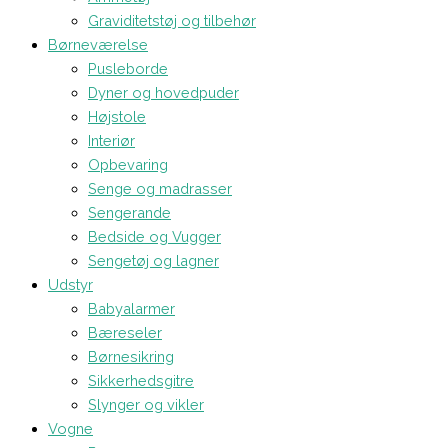
Graviditetstøj og tilbehør
Børneværelse
Pusleborde
Dyner og hovedpuder
Højstole
Interiør
Opbevaring
Senge og madrasser
Sengerande
Bedside og Vugger
Sengetøj og lagner
Udstyr
Babyalarmer
Bæreseler
Børnesikring
Sikkerhedsgitre
Slynger og vikler
Vogne