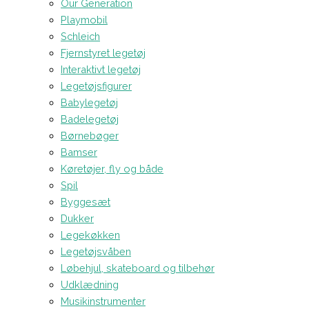
Our Generation
Playmobil
Schleich
Fjernstyret legetøj
Interaktivt legetøj
Legetøjsfigurer
Babylegetøj
Badelegetøj
Børnebøger
Bamser
Køretøjer, fly og både
Spil
Byggesæt
Dukker
Legekøkken
Legetøjsvåben
Løbehjul, skateboard og tilbehør
Udklædning
Musikinstrumenter