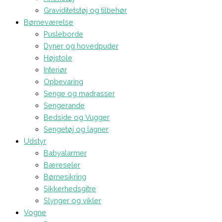
Graviditetstøj og tilbehør
Børneværelse
Pusleborde
Dyner og hovedpuder
Højstole
Interiør
Opbevaring
Senge og madrasser
Sengerande
Bedside og Vugger
Sengetøj og lagner
Udstyr
Babyalarmer
Bæreseler
Børnesikring
Sikkerhedsgitre
Slynger og vikler
Vogne