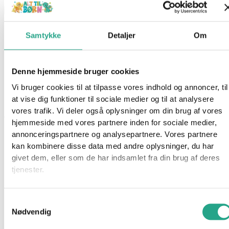
Fisher Price – Activity Car And Tree
Samtykke
Detaljer
Om
Varenummer
9856296
Kategorier
Babylegetøj
,
Legetøj
Denne hjemmeside bruger cookies
Beskrivelse
Spørg om produktet
Vi bruger cookies til at tilpasse vores indhold og annoncer, til
at vise dig funktioner til sociale medier og til at analysere
Fisher?Price Activtity Car & Tree kombinerer en legetøjsbil med
vores trafik. Vi deler også oplysninger om din brug af vores
en lille træfigur og forskellige aktivitetsmekanismer  designet til
hjemmeside med vores partnere inden for sociale medier,
at stimulere både motorik og sanser hos små børn fra ca. 6
annonceringspartnere og analysepartnere. Vores partnere
måneder. Den er farverig, sikker for babyer og giver læring
kan kombinere disse data med andre oplysninger, du har
gennem taktile og visuelle elementer.
givet dem, eller som de har indsamlet fra din brug af deres
tjenester.
Specifikationer
Indhold: 1 bil og 1 træfigur med forskellige klik- og
Samtykkevalg
Nødvendig
bevægelsesfunktioner