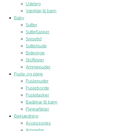
Udeleg
Værktøj til børn
Baby
Sutter
Sutteflasker
Spisetid
Sutteklude
Bideringe
Stofbleer
Ammepuder
Pusle og pleje
Puslepuder
Pusleborde
Pusletasker
Badekar til børn
Plejeartikler
Beklædning
Accessories
Ammetøj