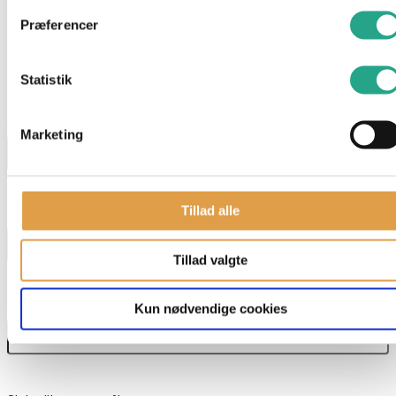
Alder: Fra ca. 6 måneder
Præferencer
Har du spørgsmål til denne vare?
Statistik
"
*
" indikerer påkrævede felter
Navn
*
Marketing
Tillad alle
E-mail
*
Tillad valgte
Kun nødvendige cookies
Telefon