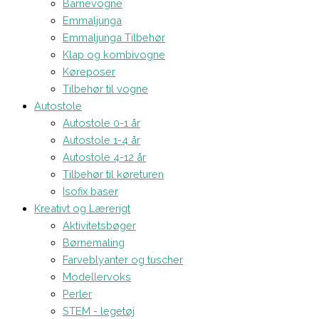
Barnevogne
Emmaljunga
Emmaljunga Tilbehør
Klap og kombivogne
Køreposer
Tilbehør til vogne
Autostole
Autostole 0-1 år
Autostole 1-4 år
Autostole 4-12 år
Tilbehør til køreturen
Isofix baser
Kreativt og Lærerigt
Aktivitetsbøger
Børnemaling
Farveblyanter og tuscher
Modellervoks
Perler
STEM - legetøj