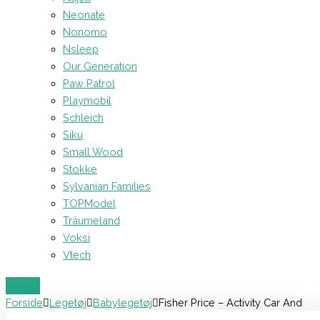
Neonate
Nonomo
Nsleep
Our Generation
Paw Patrol
Playmobil
Schleich
Siku
Small Wood
Stokke
Sylvanian Families
TOPModel
Träumeland
Voksi
Vtech
Forside
Legetøj
Babylegetøj
Fisher Price – Activity Car And
Tree