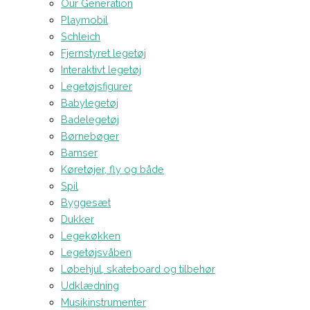
Our Generation
Playmobil
Schleich
Fjernstyret legetøj
Interaktivt legetøj
Legetøjsfigurer
Babylegetøj
Badelegetøj
Børnebøger
Bamser
Køretøjer, fly og både
Spil
Byggesæt
Dukker
Legekøkken
Legetøjsvåben
Løbehjul, skateboard og tilbehør
Udklædning
Musikinstrumenter