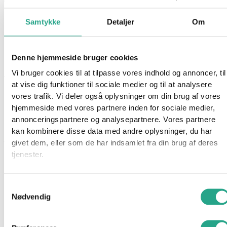
Dun (Rød)
Samtykke
Detaljer
Om
24,95
kr.
Denne hjemmeside bruger cookies
Ikke på lager
Vi bruger cookies til at tilpasse vores indhold og annoncer, til
Varenummer
7861
Kategori
Kreativt og Lærerigt
at vise dig funktioner til sociale medier og til at analysere
vores trafik. Vi deler også oplysninger om din brug af vores
Beskrivelse
hjemmeside med vores partnere inden for sociale medier,
Spørg om produktet
annonceringspartnere og analysepartnere. Vores partnere
Flot og meget meget blødt dun i orange. Kan eventuelt bruges
kan kombinere disse data med andre oplysninger, du har
til dekorere og pynt med.
givet dem, eller som de har indsamlet fra din brug af deres
tjenester.
– Disse dun kan bruges til mange formål.
– Fastelavn
Samtykkevalg
– Påske
Nødvendig
– Jul
– Dekorationer til tegninger som skal have en smart 3D effekt