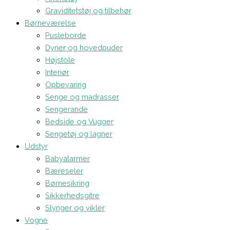
Graviditetstøj og tilbehør
Børneværelse
Pusleborde
Dyner og hovedpuder
Højstole
Interiør
Opbevaring
Senge og madrasser
Sengerande
Bedside og Vugger
Sengetøj og lagner
Udstyr
Babyalarmer
Bæreseler
Børnesikring
Sikkerhedsgitre
Slynger og vikler
Vogne