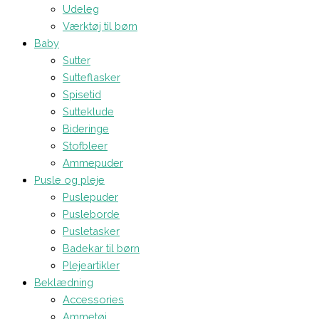
Udeleg
Værktøj til børn
Baby
Sutter
Sutteflasker
Spisetid
Sutteklude
Bideringe
Stofbleer
Ammepuder
Pusle og pleje
Puslepuder
Pusleborde
Pusletasker
Badekar til børn
Plejeartikler
Beklædning
Accessories
Ammetøj