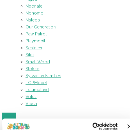
Neonate
Nonomo
Nsleep
Our Generation
Paw Patrol
Playmobil
Schleich
Siku
Small Wood
Stokke
Sylvanian Families
TOPModel
Träumeland
Voksi
Vtech
Forside
Kreativt og Lærerigt
Dun (Rød)