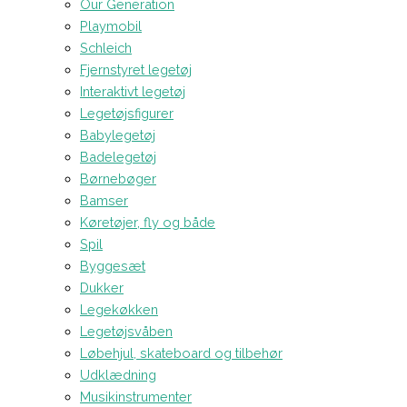
Our Generation
Playmobil
Schleich
Fjernstyret legetøj
Interaktivt legetøj
Legetøjsfigurer
Babylegetøj
Badelegetøj
Børnebøger
Bamser
Køretøjer, fly og både
Spil
Byggesæt
Dukker
Legekøkken
Legetøjsvåben
Løbehjul, skateboard og tilbehør
Udklædning
Musikinstrumenter