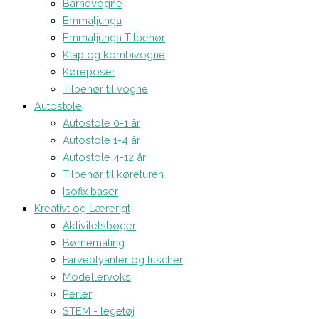
Barnevogne
Emmaljunga
Emmaljunga Tilbehør
Klap og kombivogne
Køreposer
Tilbehør til vogne
Autostole
Autostole 0-1 år
Autostole 1-4 år
Autostole 4-12 år
Tilbehør til køreturen
Isofix baser
Kreativt og Lærerigt
Aktivitetsbøger
Børnemaling
Farveblyanter og tuscher
Modellervoks
Perler
STEM - legetøj