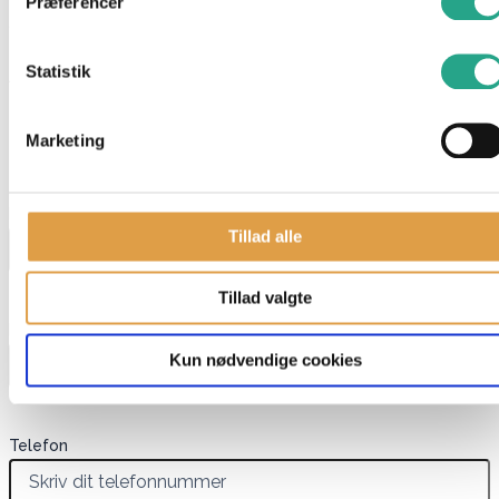
Præferencer
Specifikation:
Farve: Rød
Statistik
Antal: 15 dun i en pose
Har du spørgsmål til denne vare?
Marketing
"
*
" indikerer påkrævede felter
Navn
*
Tillad alle
Tillad valgte
E-mail
*
Kun nødvendige cookies
Telefon