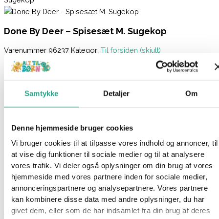
Done By Deer – Spisesæt M. Sugekop
Varenummer
96237
Kategori
Til forsiden (skjult)
Beskrivelse
Spørg om produktet
Samtykke
Detaljer
Om
Done by deer Stick&Stay spisesæt er omhyggeligt designet til
de mindste spisere.
Sættet består af en tallerken, en skål og et mini-krus i smukke
Denne hjemmeside bruger cookies
blå nuancer med præget Deer friends-detaljer.
Vi bruger cookies til at tilpasse vores indhold og annoncer, til
Med sugebaser under skålen og tallerkenen sikres stabilitet
at vise dig funktioner til sociale medier og til at analysere
under måltiderne, hvilket forhindrer spild og gør spisetiden
vores trafik. Vi deler også oplysninger om din brug af vores
lettere.
hjemmeside med vores partnere inden for sociale medier,
annonceringspartnere og analysepartnere. Vores partnere
Sættet er fremstillet af 100% fødevaregodkendt, BPA-fri
kan kombinere disse data med andre oplysninger, du har
silikone, hvilket gør det sikkert for børn. Gør måltiderne mere
givet dem, eller som de har indsamlet fra din brug af deres
fornøjelige med dette funktionelle spisesæt, der kombinerer