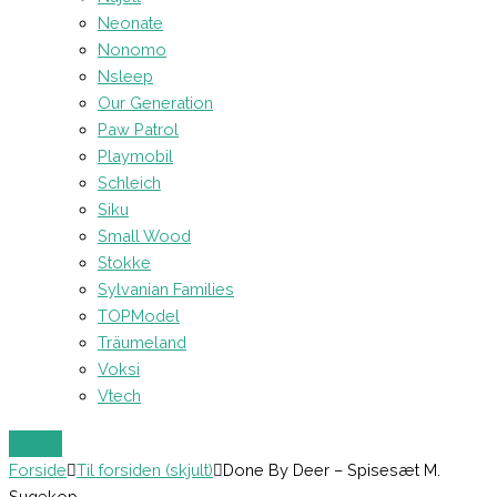
Neonate
Nonomo
Nsleep
Our Generation
Paw Patrol
Playmobil
Schleich
Siku
Small Wood
Stokke
Sylvanian Families
TOPModel
Träumeland
Voksi
Vtech
Forside
Til forsiden (skjult)
Done By Deer – Spisesæt M.
Sugekop