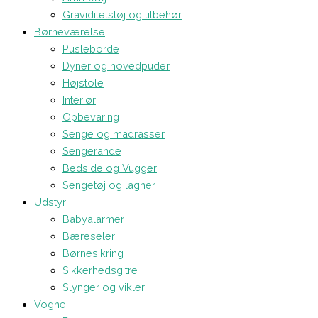
Graviditetstøj og tilbehør
Børneværelse
Pusleborde
Dyner og hovedpuder
Højstole
Interiør
Opbevaring
Senge og madrasser
Sengerande
Bedside og Vugger
Sengetøj og lagner
Udstyr
Babyalarmer
Bæreseler
Børnesikring
Sikkerhedsgitre
Slynger og vikler
Vogne