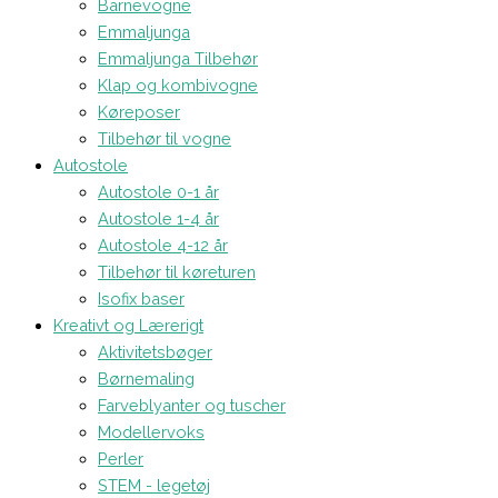
Barnevogne
Emmaljunga
Emmaljunga Tilbehør
Klap og kombivogne
Køreposer
Tilbehør til vogne
Autostole
Autostole 0-1 år
Autostole 1-4 år
Autostole 4-12 år
Tilbehør til køreturen
Isofix baser
Kreativt og Lærerigt
Aktivitetsbøger
Børnemaling
Farveblyanter og tuscher
Modellervoks
Perler
STEM - legetøj