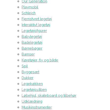
Our Generation
Playmobil
Schleich
Fjernstyret legetøj
Interaktivt legetøj
Legetøjsfigurer
Babylegetøj
Badelegetøj
Børnebøger
Bamser
Køretøjer, fly og både
Spil
Byggesæt
Dukker
Legekøkken
Legetøjsvåben
Løbehjul, skateboard og tilbehør
Udklædning
Musikinstrumenter