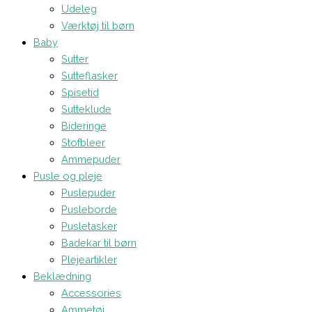
Udeleg
Værktøj til børn
Baby
Sutter
Sutteflasker
Spisetid
Sutteklude
Bideringe
Stofbleer
Ammepuder
Pusle og pleje
Puslepuder
Pusleborde
Pusletasker
Badekar til børn
Plejeartikler
Beklædning
Accessories
Ammetøj