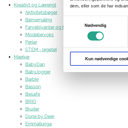
Kreativt og Lærerigt
dem, eller som de har indsaml
Aktivitetsbøger
Samtykkevalg
Børnemaling
Nødvendig
Farveblyanter og tuscher
Modellervoks
Perler
STEM - legetøj
Mærker
Kun nødvendige cook
BabyDan
BabyJogger
Barbie
Basson
Besafe
BRIO
Bruder
Done by Deer
Emmaljunga