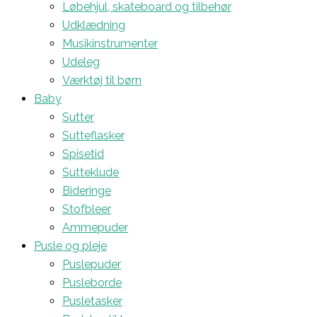
Løbehjul, skateboard og tilbehør
Udklædning
Musikinstrumenter
Udeleg
Værktøj til børn
Baby
Sutter
Sutteflasker
Spisetid
Sutteklude
Bideringe
Stofbleer
Ammepuder
Pusle og pleje
Puslepuder
Pusleborde
Pusletasker