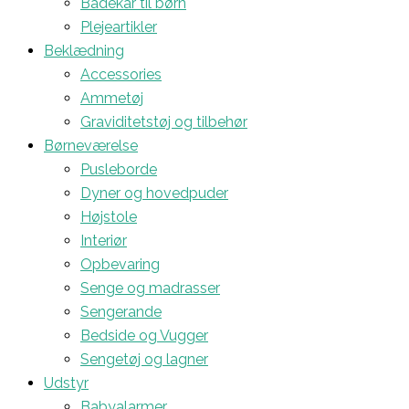
Badekar til børn
Plejeartikler
Beklædning
Accessories
Ammetøj
Graviditetstøj og tilbehør
Børneværelse
Pusleborde
Dyner og hovedpuder
Højstole
Interiør
Opbevaring
Senge og madrasser
Sengerande
Bedside og Vugger
Sengetøj og lagner
Udstyr
Babyalarmer