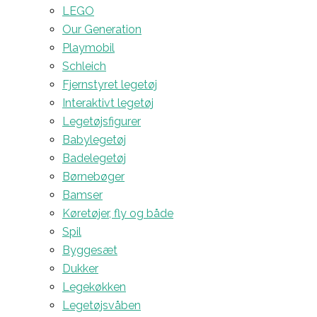
LEGO
Our Generation
Playmobil
Schleich
Fjernstyret legetøj
Interaktivt legetøj
Legetøjsfigurer
Babylegetøj
Badelegetøj
Børnebøger
Bamser
Køretøjer, fly og både
Spil
Byggesæt
Dukker
Legekøkken
Legetøjsvåben