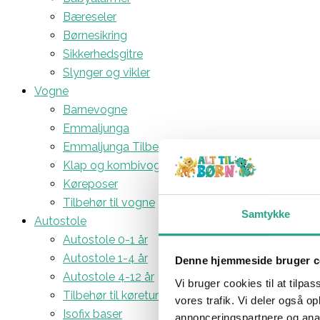
Bæreseler
Børnesikring
Sikkerhedsgitre
Slynger og vikler
Vogne
Barnevogne
Emmaljunga
Emmaljunga Tilbehør
Klap og kombivogne
Køreposer
Tilbehør til vogne
Samtykke
Autostole
Autostole 0-1 år
Autostole 1-4 år
Denne hjemmeside bruger c
Autostole 4-12 år
Vi bruger cookies til at tilpas
Tilbehør til køreturen
vores trafik. Vi deler også 
Isofix baser
annonceringspartnere og anal