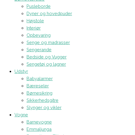
Pusleborde
Dyner og hovedpuder
Højstole
Interiør
Opbevaring
Senge og madrasser
Sengerande
Bedside og Vugger
Sengetøj og lagner
Udstyr
Babyalarmer
Bæreseler
Børnesikring
Sikkerhedsgitre
Slynger og vikler
Vogne
Barnevogne
Emmaljunga