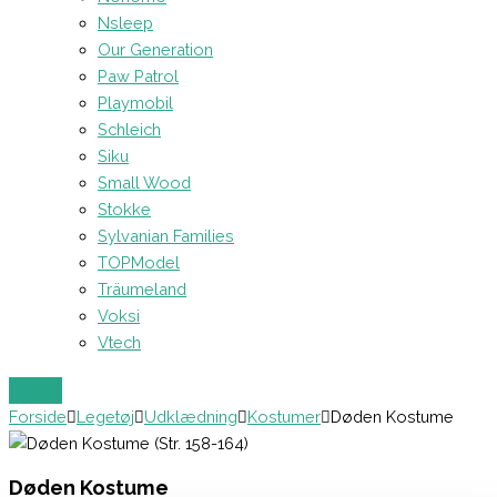
Nsleep
Our Generation
Paw Patrol
Playmobil
Schleich
Siku
Small Wood
Stokke
Sylvanian Families
TOPModel
Träumeland
Voksi
Vtech
Forside
Legetøj
Udklædning
Kostumer
Døden Kostume
Døden Kostume