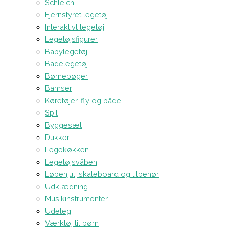
Schleich
Fjernstyret legetøj
Interaktivt legetøj
Legetøjsfigurer
Babylegetøj
Badelegetøj
Børnebøger
Bamser
Køretøjer, fly og både
Spil
Byggesæt
Dukker
Legekøkken
Legetøjsvåben
Løbehjul, skateboard og tilbehør
Udklædning
Musikinstrumenter
Udeleg
Værktøj til børn