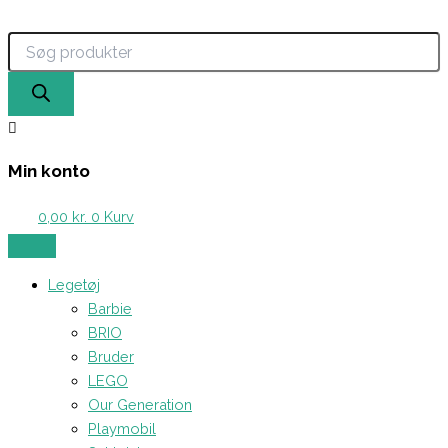
Products
Døden
Gå
search
Kostume
til
antal
indholdet
Min konto
0,00
kr.
0
Kurv
Legetøj
Barbie
BRIO
Bruder
LEGO
Our Generation
Playmobil