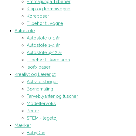
Emmaljunga Tilbehør
Klap og kombivogne
Køreposer
Tilbehør til vogne
Autostole
Autostole 0-1 år
Autostole 1-4 år
Autostole 4-12 år
Tilbehør til køreturen
Isofix baser
Kreativt og Lærerigt
Aktivitetsbøger
Børnemaling
Farveblyanter og tuscher
Modellervoks
Perler
STEM - legetøj
Mærker
BabyDan