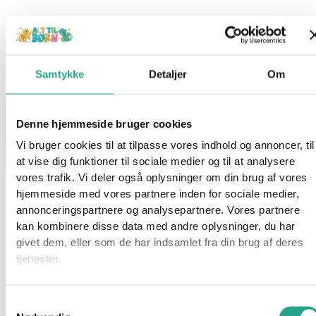
199,95
kr.
På lager 1-3 hverdages levering
Samtykke
Detaljer
Om
På lager:
På lager
Denne hjemmeside bruger cookies
Vi bruger cookies til at tilpasse vores indhold og annoncer, til
Læg i kurv
at vise dig funktioner til sociale medier og til at analysere
vores trafik. Vi deler også oplysninger om din brug af vores
Varenummer
94045
Kategorier
Halloween
,
Kostumer
,
Legetøj
,
hjemmeside med vores partnere inden for sociale medier,
Udklædning
annonceringspartnere og analysepartnere. Vores partnere
Beskrivelse
kan kombinere disse data med andre oplysninger, du har
Spørg om produktet
givet dem, eller som de har indsamlet fra din brug af deres
tjenester.
Klæd dig ud som døden til halloween eller andre
udklædningsfester og forskræk alle du møder på din vej.
Samtykkevalg
Udklædnings-dragten består af kåbe, hætte og bælte.