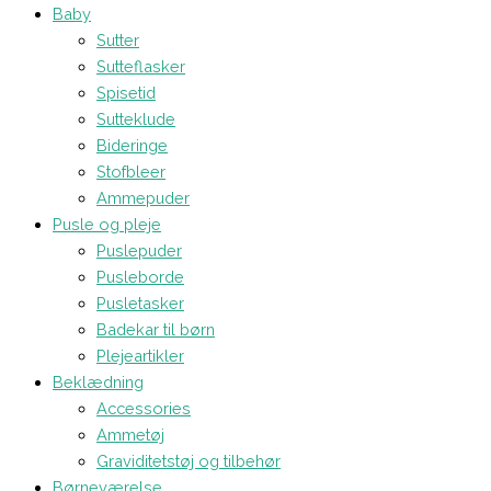
Baby
Sutter
Sutteflasker
Spisetid
Sutteklude
Bideringe
Stofbleer
Ammepuder
Pusle og pleje
Puslepuder
Pusleborde
Pusletasker
Badekar til børn
Plejeartikler
Beklædning
Accessories
Ammetøj
Graviditetstøj og tilbehør
Børneværelse