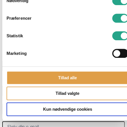
Nødvendig
Specifikationer
Str.:
Præferencer
Har du spørgsmål til denne vare?
Statistik
"
*
" indikerer påkrævede felter
Dette felt er skjult, når du får vist formularen
Marketing
varenavn
Dette felt er skjult, når du får vist formularen
Tillad alle
EAN
Tillad valgte
Navn
*
Kun nødvendige cookies
E-mail
*