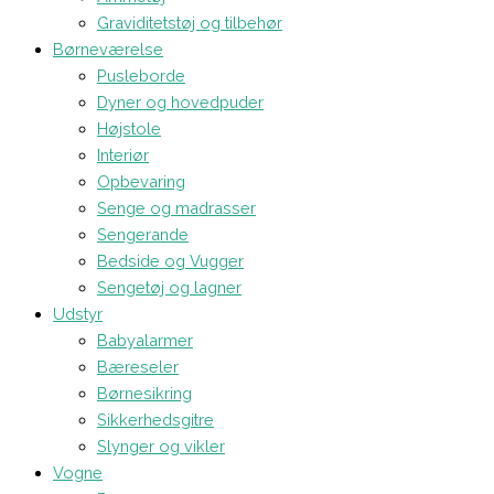
Graviditetstøj og tilbehør
Børneværelse
Pusleborde
Dyner og hovedpuder
Højstole
Interiør
Opbevaring
Senge og madrasser
Sengerande
Bedside og Vugger
Sengetøj og lagner
Udstyr
Babyalarmer
Bæreseler
Børnesikring
Sikkerhedsgitre
Slynger og vikler
Vogne