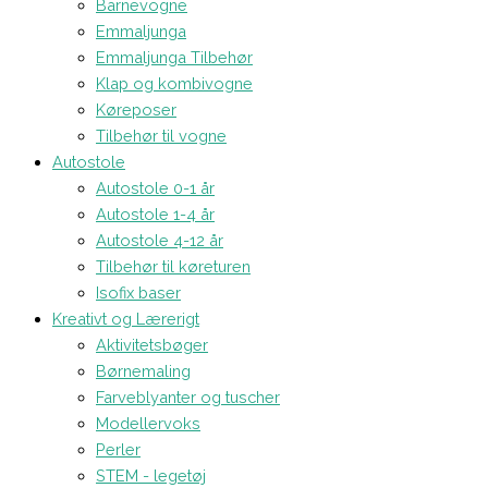
Barnevogne
Emmaljunga
Emmaljunga Tilbehør
Klap og kombivogne
Køreposer
Tilbehør til vogne
Autostole
Autostole 0-1 år
Autostole 1-4 år
Autostole 4-12 år
Tilbehør til køreturen
Isofix baser
Kreativt og Lærerigt
Aktivitetsbøger
Børnemaling
Farveblyanter og tuscher
Modellervoks
Perler
STEM - legetøj