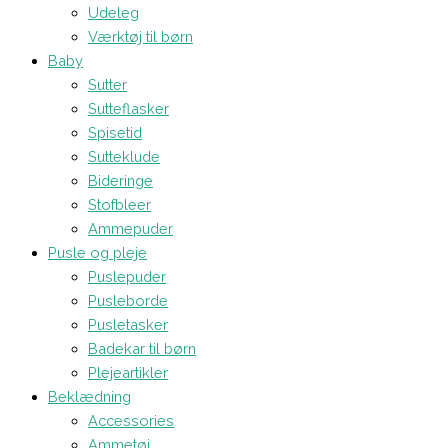
Udeleg
Værktøj til børn
Baby
Sutter
Sutteflasker
Spisetid
Sutteklude
Bideringe
Stofbleer
Ammepuder
Pusle og pleje
Puslepuder
Pusleborde
Pusletasker
Badekar til børn
Plejeartikler
Beklædning
Accessories
Ammetøj