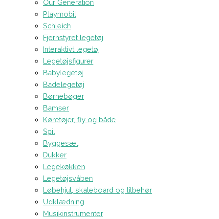
Our Generation
Playmobil
Schleich
Fjernstyret legetøj
Interaktivt legetøj
Legetøjsfigurer
Babylegetøj
Badelegetøj
Børnebøger
Bamser
Køretøjer, fly og både
Spil
Byggesæt
Dukker
Legekøkken
Legetøjsvåben
Løbehjul, skateboard og tilbehør
Udklædning
Musikinstrumenter