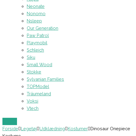
Neonate
Nonomo
Nsleep
Our Generation
Paw Patrol
Playmobil
Schleich
Siku
Small Wood
Stokke
Sylvanian Families
TOPModel
Träumeland
Voksi
Vtech
Forside
Legetøj
Udklædning
Kostumer
Dinosaur Onepiece
Kostume