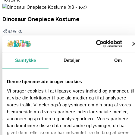
Dinosaur Onepiece Kostume
369,95
kr.
Ikke på lager
Varenummer
9070
Kategorier
Kostumer
,
Legetøj
,
Udklædning
Samtykke
Detaljer
Om
Beskrivelse
Spørg om produktet
Denne hjemmeside bruger cookies
Har du et barn, der bare elsker dinosaurer? Og som drømmer
Vi bruger cookies til at tilpasse vores indhold og annoncer, til
om, at blive klædt ud som en mega sej dino?
at vise dig funktioner til sociale medier og til at analysere
Så er dette kostume lige noget for jer.
vores trafik. Vi deler også oplysninger om din brug af vores
hjemmeside med vores partnere inden for sociale medier,
Kostumet er en heldragt og indeholder alt, hvad du skal bruge
annonceringspartnere og analysepartnere. Vores partnere
for en fuld udklædning som dinosaur.
kan kombinere disse data med andre oplysninger, du har
givet dem, eller som de har indsamlet fra din brug af deres
Specifikationer