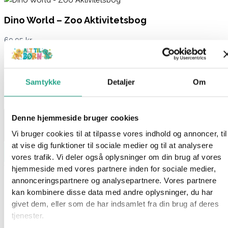
Dino World – Zoo Aktivitetsbog
69,95
kr.
På lager 1-3 hverdages levering
På lager:
På lager
Samtykke
Detaljer
Om
Dino World - Zoo Aktivitetsbog antal
Denne hjemmeside bruger cookies
Vi bruger cookies til at tilpasse vores indhold og annoncer, til
at vise dig funktioner til sociale medier og til at analysere
Læg i kurv
vores trafik. Vi deler også oplysninger om din brug af vores
Varenummer
98164 - Copy
Kategori
Kreativt og Lærerigt
hjemmeside med vores partnere inden for sociale medier,
annonceringspartnere og analysepartnere. Vores partnere
Beskrivelse
kan kombinere disse data med andre oplysninger, du har
Spørg om produktet
givet dem, eller som de har indsamlet fra din brug af deres
tjenester.
Giv dit barn mulighed for at skabe sin egen forhistoriske verden