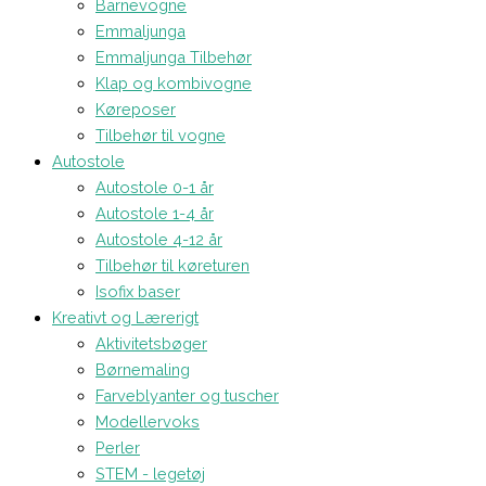
Barnevogne
Emmaljunga
Emmaljunga Tilbehør
Klap og kombivogne
Køreposer
Tilbehør til vogne
Autostole
Autostole 0-1 år
Autostole 1-4 år
Autostole 4-12 år
Tilbehør til køreturen
Isofix baser
Kreativt og Lærerigt
Aktivitetsbøger
Børnemaling
Farveblyanter og tuscher
Modellervoks
Perler
STEM - legetøj