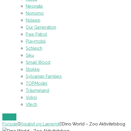
Neonate
Nonomo
Nsleep
Our Generation
Paw Patrol
Playmobil
Schleich
Siku
Small Wood
Stokke
Sylvanian Families
TOPModel
Träumeland
Voksi
Vtech
Forside
Kreativt og Lærerigt
Dino World – Zoo Aktivitetsbog