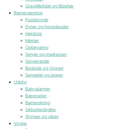
Graviditetstøj og tilbehør
Børneværelse
Pusleborde
Dyner og hovedpuder
Højstole
Interiør
Opbevaring
Senge og madrasser
Sengerande
Bedside og Vugger
Sengetøj og lagner
Udstyr
Babyalarmer
Bæreseler
Børnesikring
Sikkerhedsgitre
Slynger og vikler
Vogne