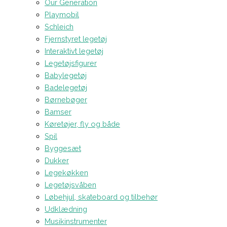
Our Generation
Playmobil
Schleich
Fjernstyret legetøj
Interaktivt legetøj
Legetøjsfigurer
Babylegetøj
Badelegetøj
Børnebøger
Bamser
Køretøjer, fly og både
Spil
Byggesæt
Dukker
Legekøkken
Legetøjsvåben
Løbehjul, skateboard og tilbehør
Udklædning
Musikinstrumenter