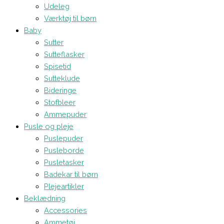
Udeleg
Værktøj til børn
Baby
Sutter
Sutteflasker
Spisetid
Sutteklude
Bideringe
Stofbleer
Ammepuder
Pusle og pleje
Puslepuder
Pusleborde
Pusletasker
Badekar til børn
Plejeartikler
Beklædning
Accessories
Ammetøj