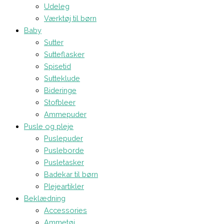
Udeleg
Værktøj til børn
Baby
Sutter
Sutteflasker
Spisetid
Sutteklude
Bideringe
Stofbleer
Ammepuder
Pusle og pleje
Puslepuder
Pusleborde
Pusletasker
Badekar til børn
Plejeartikler
Beklædning
Accessories
Ammetøj