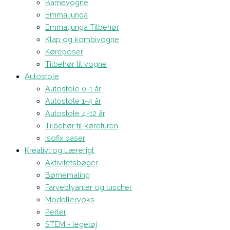
Barnevogne
Emmaljunga
Emmaljunga Tilbehør
Klap og kombivogne
Køreposer
Tilbehør til vogne
Autostole
Autostole 0-1 år
Autostole 1-4 år
Autostole 4-12 år
Tilbehør til køreturen
Isofix baser
Kreativt og Lærerigt
Aktivitetsbøger
Børnemaling
Farveblyanter og tuscher
Modellervoks
Perler
STEM - legetøj