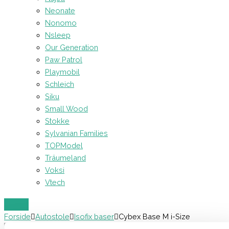
Neonate
Nonomo
Nsleep
Our Generation
Paw Patrol
Playmobil
Schleich
Siku
Small Wood
Stokke
Sylvanian Families
TOPModel
Träumeland
Voksi
Vtech
Forside
Autostole
Isofix baser
Cybex Base M i-Size