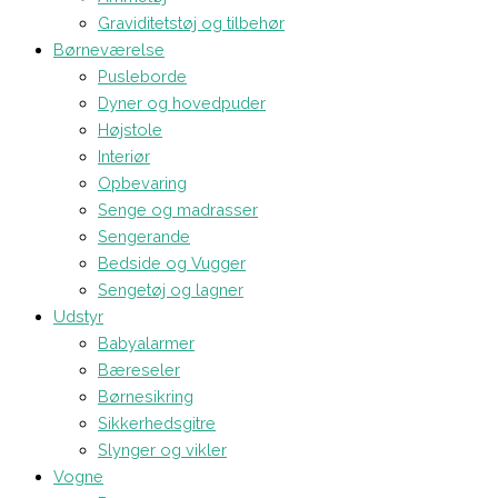
Graviditetstøj og tilbehør
Børneværelse
Pusleborde
Dyner og hovedpuder
Højstole
Interiør
Opbevaring
Senge og madrasser
Sengerande
Bedside og Vugger
Sengetøj og lagner
Udstyr
Babyalarmer
Bæreseler
Børnesikring
Sikkerhedsgitre
Slynger og vikler
Vogne