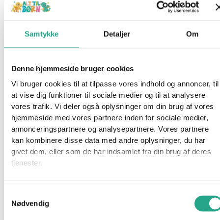
Cybex Base M i-Size
Samtykke
Detaljer
Om
1.499,00
kr.
Ikke på lager
Denne hjemmeside bruger cookies
Varenummer
858
Kategorier
Autostole
,
Isofix baser
Vi bruger cookies til at tilpasse vores indhold og annoncer, til
at vise dig funktioner til sociale medier og til at analysere
Beskrivelse
vores trafik. Vi deler også oplysninger om din brug af vores
Spørg om produktet
hjemmeside med vores partnere inden for sociale medier,
Denne Base opfylder de senste sikkerhedskrav og fuldender
annonceringspartnere og analysepartnere. Vores partnere
Cybexs “familiesystem” sammen med Aton M2 i-Size og Sirona
kan kombinere disse data med andre oplysninger, du har
M2 i-Size, så du kun behøver én base til to stole.
givet dem, eller som de har indsamlet fra din brug af deres
tjenester.
Har du spørgsmål til denne vare?
"
*
" indikerer påkrævede felter
Samtykkevalg
Nødvendig
Dette felt er skjult, når du får vist formularen