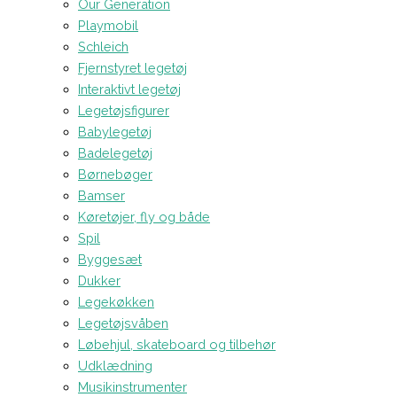
Our Generation
Playmobil
Schleich
Fjernstyret legetøj
Interaktivt legetøj
Legetøjsfigurer
Babylegetøj
Badelegetøj
Børnebøger
Bamser
Køretøjer, fly og både
Spil
Byggesæt
Dukker
Legekøkken
Legetøjsvåben
Løbehjul, skateboard og tilbehør
Udklædning
Musikinstrumenter