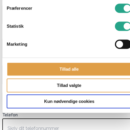
varenavn
Præferencer
Statistik
Dette felt er skjult, når du får vist formularen
EAN
Marketing
Navn
*
Tillad alle
Tillad valgte
E-mail
*
Kun nødvendige cookies
Telefon