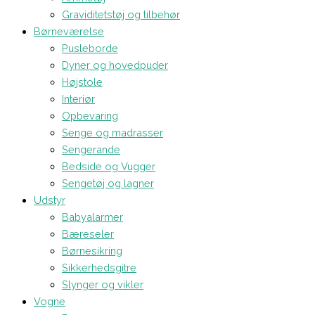
Graviditetstøj og tilbehør
Børneværelse
Pusleborde
Dyner og hovedpuder
Højstole
Interiør
Opbevaring
Senge og madrasser
Sengerande
Bedside og Vugger
Sengetøj og lagner
Udstyr
Babyalarmer
Bæreseler
Børnesikring
Sikkerhedsgitre
Slynger og vikler
Vogne