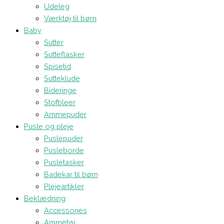
Udeleg
Værktøj til børn
Baby
Sutter
Sutteflasker
Spisetid
Sutteklude
Bideringe
Stofbleer
Ammepuder
Pusle og pleje
Puslepuder
Pusleborde
Pusletasker
Badekar til børn
Plejeartikler
Beklædning
Accessories
Ammetøj