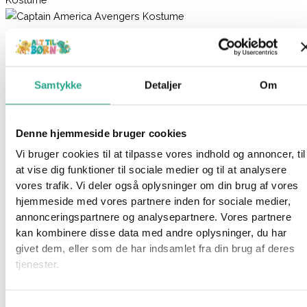
Captain America Avengers Kostume
399,95
kr.
Samtykke
Detaljer
Om
Ikke på lager
Varenummer
94690
Kategorier
Legetøj
,
Udklædning
Denne hjemmeside bruger cookies
Beskrivelse
Vi bruger cookies til at tilpasse vores indhold og annoncer, til
Spørg om produktet
at vise dig funktioner til sociale medier og til at analysere
vores trafik. Vi deler også oplysninger om din brug af vores
Captain America Avengers Assemble kostume med vatteret
hjemmeside med vores partnere inden for sociale medier,
muskel bryst og stof maske.
annonceringspartnere og analysepartnere. Vores partnere
kan kombinere disse data med andre oplysninger, du har
Specifikationer
givet dem, eller som de har indsamlet fra din brug af deres
tjenester.
Har du spørgsmål til denne vare?