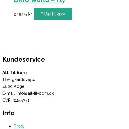
249,95
kr.
Tilføj til kurv
Kundeservice
Alt Til Børn
Theilgaardsvej 4
4600 Køge
E-mail: info@alt-til-born.dk
CVR. 31155371
Info
Profil