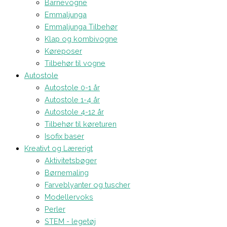
Barnevogne
Emmaljunga
Emmaljunga Tilbehør
Klap og kombivogne
Køreposer
Tilbehør til vogne
Autostole
Autostole 0-1 år
Autostole 1-4 år
Autostole 4-12 år
Tilbehør til køreturen
Isofix baser
Kreativt og Lærerigt
Aktivitetsbøger
Børnemaling
Farveblyanter og tuscher
Modellervoks
Perler
STEM - legetøj