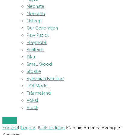
Neonate
Nonomo
Nsleep
Our Generation
Paw Patrol
Playmobil
Schleich
Siku
Small Wood
Stokke
Sylvanian Families
TOPModel
Träumeland
Voksi
Vtech
Forside
Legetøj
Udklædning
Captain America Avengers
Kostume