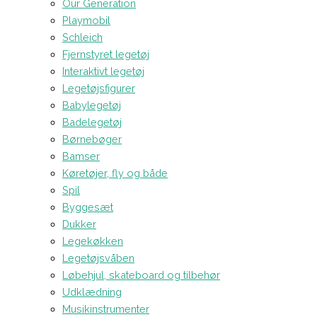
Our Generation
Playmobil
Schleich
Fjernstyret legetøj
Interaktivt legetøj
Legetøjsfigurer
Babylegetøj
Badelegetøj
Børnebøger
Bamser
Køretøjer, fly og både
Spil
Byggesæt
Dukker
Legekøkken
Legetøjsvåben
Løbehjul, skateboard og tilbehør
Udklædning
Musikinstrumenter