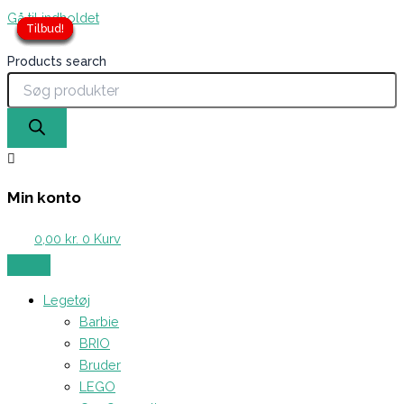
Gå til indholdet
Tilbud!
Tilbud!
Tilbud!
Tilbud!
Tilbud!
Tilbud!
Tilbud!
Products search
Min konto
0,00
kr.
0
Kurv
Legetøj
Barbie
BRIO
Bruder
LEGO