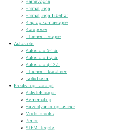
Barnevogne
Emmaljunga
Emmaljunga Tilbehør
Klap og kombivogne
Køreposer
Tilbehør til vogne
Autostole
Autostole 0-1 år
Autostole 1-4 år
Autostole 4-12 år
Tilbehør til køreturen
Isofix baser
Kreativt og Lærerigt
Aktivitetsbøger
Børnemaling
Farveblyanter og tuscher
Modellervoks
Perler
STEM - legetøj