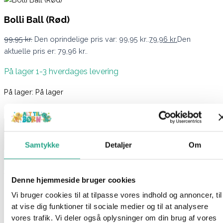
Bolli Ball (Rød)
99,95
kr.
Den oprindelige pris var: 99,95 kr..
79,96
kr.
Den
aktuelle pris er: 79,96 kr..
På lager 1-3 hverdages levering
På lager:
På lager
Bolli Ball (Rød) antal
Samtykke
Detaljer
Om
Læg i kurv
Varenummer
9404
Kategorier
Babylegetøj
,
Legetøj
Denne hjemmeside bruger cookies
Beskrivelse
Vi bruger cookies til at tilpasse vores indhold og annoncer, til
at vise dig funktioner til sociale medier og til at analysere
Spørg om produktet
vores trafik. Vi deler også oplysninger om din brug af vores