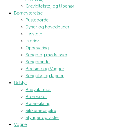
Graviditetstøj og tilbehør
Børneværelse
Pusleborde
Dyner og hovedpuder
Højstole
Interiør
Opbevaring
Senge og madrasser
Sengerande
Bedside og Vugger
Sengetøj og lagner
Udstyr
Babyalarmer
Bæreseler
Børnesikring
Sikkerhedsgitre
Slynger og vikler
Vogne