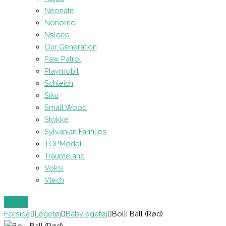
Neonate
Nonomo
Nsleep
Our Generation
Paw Patrol
Playmobil
Schleich
Siku
Small Wood
Stokke
Sylvanian Families
TOPModel
Träumeland
Voksi
Vtech
Forside
Legetøj
Babylegetøj
Bolli Ball (Rød)