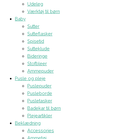
Udeleg
Værktøj til børn
Baby
Sutter
Sutteflasker
Spisetid
Sutteklude
Bideringe
Stofbleer
Ammepuder
Pusle og pleje
Puslepuder
Pusleborde
Pusletasker
Badekar til børn
Plejeartikler
Beklædning
Accessories
Ammetøj