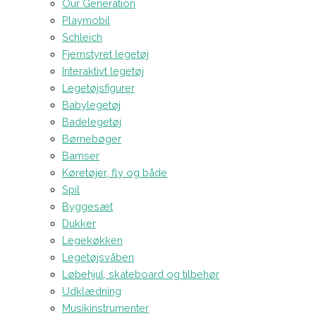
Our Generation
Playmobil
Schleich
Fjernstyret legetøj
Interaktivt legetøj
Legetøjsfigurer
Babylegetøj
Badelegetøj
Børnebøger
Bamser
Køretøjer, fly og både
Spil
Byggesæt
Dukker
Legekøkken
Legetøjsvåben
Løbehjul, skateboard og tilbehør
Udklædning
Musikinstrumenter