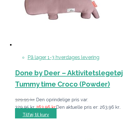
På lager 1-3 hverdages levering
Done by Deer – Aktivitetslegetøj
Tummy time Croco (Powder)
329,95
kr.
Den oprindelige pris var:
329,95 kr..
263,96
kr.
Den aktuelle pris er: 263,96 kr..
Tilføj til kurv