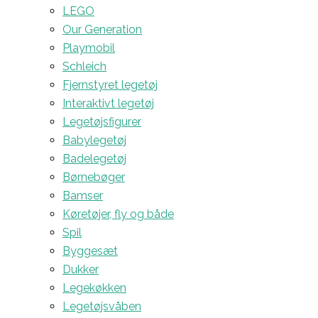
LEGO
Our Generation
Playmobil
Schleich
Fjernstyret legetøj
Interaktivt legetøj
Legetøjsfigurer
Babylegetøj
Badelegetøj
Børnebøger
Bamser
Køretøjer, fly og både
Spil
Byggesæt
Dukker
Legekøkken
Legetøjsvåben