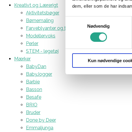
Kreativt og Lærerigt
dem, eller som de har indsaml
Aktivitetsbøger
Samtykkevalg
Børnemaling
Nødvendig
Farveblyanter og tuscher
Modellervoks
Perler
STEM - legetøj
Mærker
Kun nødvendige cook
BabyDan
BabyJogger
Barbie
Basson
Besafe
BRIO
Bruder
Done by Deer
Emmaljunga