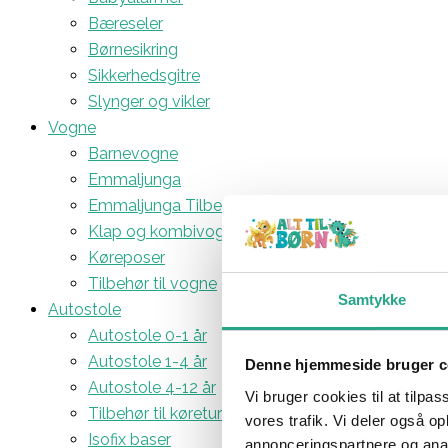
Bæreseler
Børnesikring
Sikkerhedsgitre
Slynger og vikler
Vogne
Barnevogne
Emmaljunga
Emmaljunga Tilbehør
Klap og kombivogne
Køreposer
Tilbehør til vogne
Samtykke
Autostole
Autostole 0-1 år
Autostole 1-4 år
Denne hjemmeside bruger c
Autostole 4-12 år
Vi bruger cookies til at tilpas
Tilbehør til køreturen
vores trafik. Vi deler også 
Isofix baser
annonceringspartnere og anal