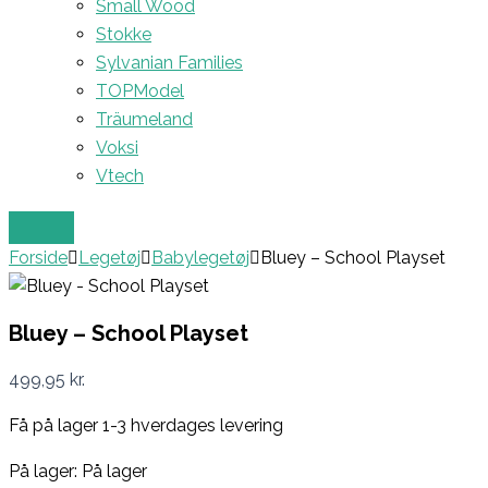
Small Wood
Stokke
Sylvanian Families
TOPModel
Träumeland
Voksi
Vtech
Forside
Legetøj
Babylegetøj
Bluey – School Playset
Bluey – School Playset
499,95
kr.
Få på lager 1-3 hverdages levering
På lager:
På lager