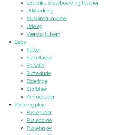
Løbehjul, skateboard og tilbehør
Udklædning
Musikinstrumenter
Udeleg
Værktøj til børn
Baby
Sutter
Sutteflasker
Spisetid
Sutteklude
Bideringe
Stofbleer
Ammepuder
Pusle og pleje
Puslepuder
Pusleborde
Pusletasker