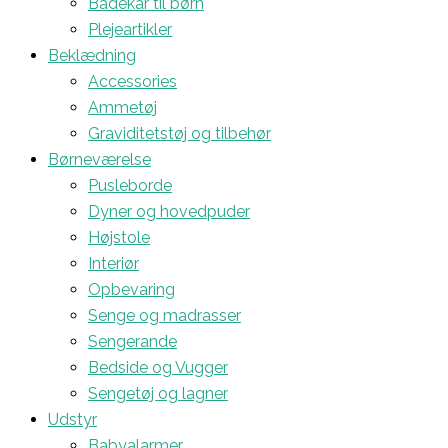
Badekar til børn
Plejeartikler
Beklædning
Accessories
Ammetøj
Graviditetstøj og tilbehør
Børneværelse
Pusleborde
Dyner og hovedpuder
Højstole
Interiør
Opbevaring
Senge og madrasser
Sengerande
Bedside og Vugger
Sengetøj og lagner
Udstyr
Babyalarmer