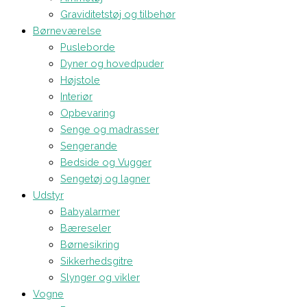
Graviditetstøj og tilbehør
Børneværelse
Pusleborde
Dyner og hovedpuder
Højstole
Interiør
Opbevaring
Senge og madrasser
Sengerande
Bedside og Vugger
Sengetøj og lagner
Udstyr
Babyalarmer
Bæreseler
Børnesikring
Sikkerhedsgitre
Slynger og vikler
Vogne