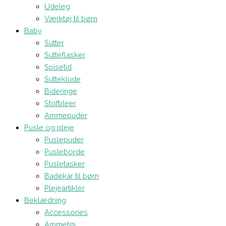
Udeleg
Værktøj til børn
Baby
Sutter
Sutteflasker
Spisetid
Sutteklude
Bideringe
Stofbleer
Ammepuder
Pusle og pleje
Puslepuder
Pusleborde
Pusletasker
Badekar til børn
Plejeartikler
Beklædning
Accessories
Ammetøj