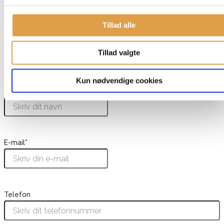
Mål (plysbamse): Ca. 19 cm høj (14 cm siddende)
Tillad alle
Mål (hus): Ca. 30 x 23 x 12 cm
Har du spørgsmål til denne vare?
Tillad valgte
"
*
" indikerer påkrævede felter
Kun nødvendige cookies
Navn
*
E-mail
*
Telefon