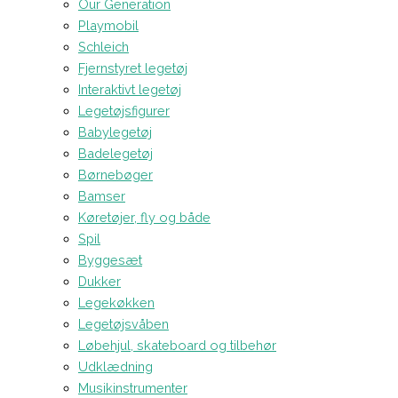
Our Generation
Playmobil
Schleich
Fjernstyret legetøj
Interaktivt legetøj
Legetøjsfigurer
Babylegetøj
Badelegetøj
Børnebøger
Bamser
Køretøjer, fly og både
Spil
Byggesæt
Dukker
Legekøkken
Legetøjsvåben
Løbehjul, skateboard og tilbehør
Udklædning
Musikinstrumenter