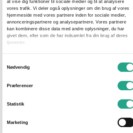
at vise dig funktioner til sociale medier og til at analysere
Bluey Play Date Plush Surprise er et charmerende legesæt, der
vores trafik. Vi deler også oplysninger om din brug af vores
kombinerer overraskelse og kreativ leg.
hjemmeside med vores partnere inden for sociale medier,
Sættet indeholder et legehus, der åbner op for en
annonceringspartnere og analysepartnere. Vores partnere
overraskelse: en af to eksklusive Bluey plysbamser  enten
kan kombinere disse data med andre oplysninger, du har
Bluey iført en krone eller Bluey i et sødt zebra-kostume.
givet dem, eller som de har indsamlet fra din brug af deres
tjenester.
Børnene kan dekorere huset med det medfølgende
klistermærkeark og hænge “Play Time”-skiltet op, hvilket
aktiverer en sjov afsløring af plysbamsen.
Samtykkevalg
Dette sæt er ideelt til børn fra 3 år og opefter, der elsker at
Nødvendig
genskabe scener fra tv-serien eller opfinde deres egne
eventyr.
Præferencer
Specifikationer
Statistik
Anbefalet alder: Fra 3 år
Materiale: ABS / polyester / papir / PVC
Marketing