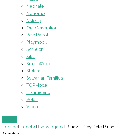
Neonate
Nonomo
Nsleep
Our Generation
Paw Patrol
Playmobil
Schleich
Siku
Small Wood
Stokke
Sylvanian Families
TOPModel
Träumeland
Voksi
Vtech
Forside
Legetøj
Babylegetøj
Bluey – Play Date Plush
Surprise