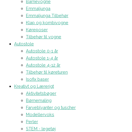
Barnevogne
Emmaljunga
Emmaljunga Tilbehør
Klap og kombivogne
Køreposer
Tilbehør til vogne
Autostole
Autostole 0-1 år
Autostole 1-4 år
Autostole 4-12 år
Tilbehør til køreturen
Isofix baser
Kreativt og Lærerigt
Aktivitetsbøger
Børnemaling
Farveblyanter og tuscher
Modellervoks
Perler
STEM - legetøj