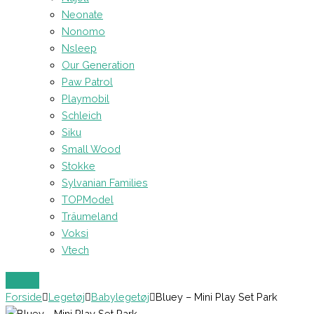
Neonate
Nonomo
Nsleep
Our Generation
Paw Patrol
Playmobil
Schleich
Siku
Small Wood
Stokke
Sylvanian Families
TOPModel
Träumeland
Voksi
Vtech
Forside
Legetøj
Babylegetøj
Bluey – Mini Play Set Park