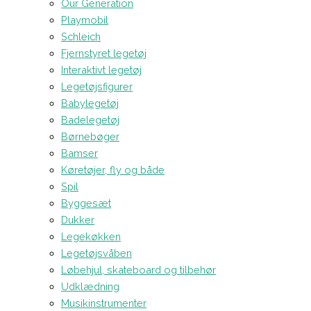
Our Generation
Playmobil
Schleich
Fjernstyret legetøj
Interaktivt legetøj
Legetøjsfigurer
Babylegetøj
Badelegetøj
Børnebøger
Bamser
Køretøjer, fly og både
Spil
Byggesæt
Dukker
Legekøkken
Legetøjsvåben
Løbehjul, skateboard og tilbehør
Udklædning
Musikinstrumenter