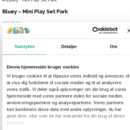
Bluey – Mini Play Set Park
199,95
kr.
Ikke på lager
Varenummer
9856094
Kategorier
Babylegetøj
,
Legetøj
Samtykke
Detaljer
Om
Beskrivelse
Spørg om produktet
Denne hjemmeside bruger cookies
Bluey Turtleboy Playground Mini Playset bringer den populære
Vi bruger cookies til at tilpasse vores indhold og annoncer, til
tv-serie
Bluey
til live og giver børn mulighed for at genskabe
at vise dig funktioner til sociale medier og til at analysere
deres yndlingsscener eller opfinde nye eventyr.
vores trafik. Vi deler også oplysninger om din brug af vores
Sættet indeholder figurer af Wide-Eyed Bingo og Turtleboy,
hjemmeside med vores partnere inden for sociale medier,
begge med bevægelige arme og kroppe, hvilket gør dem
annonceringspartnere og analysepartnere. Vores partnere
ideelle til fantasifuld leg.
kan kombinere disse data med andre oplysninger, du har
givet dem, eller som de har indsamlet fra din brug af deres
Legepladsen inkluderer en gynge og en roterende karrusel,
tjenester.
der tilføjer ekstra sjov til legen.