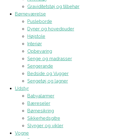
Graviditetstøj og tilbehør
Børneværelse
Pusleborde
Dyner og hovedpuder
Højstole
Interiør
Opbevaring
Senge og madrasser
Sengerande
Bedside og Vugger
Sengetøj og lagner
Udstyr
Babyalarmer
Bæreseler
Børnesikring
Sikkerhedsgitre
Slynger og vikler
Vogne