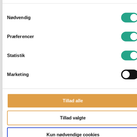
Dette sæt er perfekt til børn fra 3 år og opefter og kompatibelt
Samtykkevalg
med andre Bluey-figurer og legesæt.
Nødvendig
Specifikationer
Præferencer
Anbefalet alder: Fra 3 år
Statistik
Materiale: Plast
Har du spørgsmål til denne vare?
Marketing
"
*
" indikerer påkrævede felter
Navn
*
Tillad alle
Tillad valgte
E-mail
*
Kun nødvendige cookies