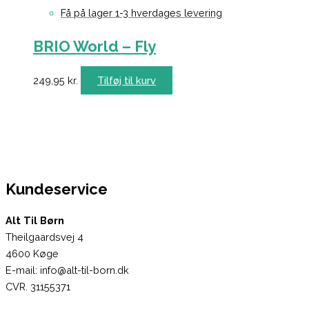
Få på lager 1-3 hverdages levering
BRIO World – Fly
249,95
kr.
Tilføj til kurv
Kundeservice
Alt Til Børn
Theilgaardsvej 4
4600 Køge
E-mail: info@alt-til-born.dk
CVR. 31155371