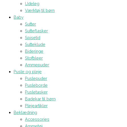
Udeleg
Værktøj til børn
Baby
Sutter
Sutteflasker
Spisetid
Sutteklude
Bideringe
Stofbleer
Ammepuder
Pusle og pleje
Puslepuder
Pusleborde
Pusletasker
Badekar til børn
Plejeartikler
Beklædning
Accessories
Ammetøj