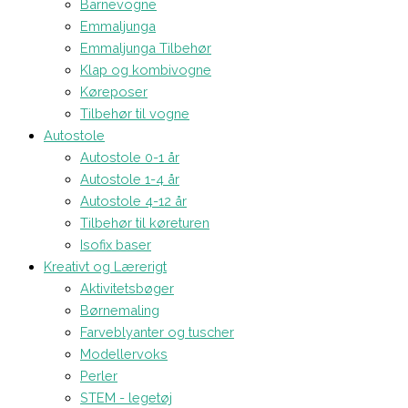
Barnevogne
Emmaljunga
Emmaljunga Tilbehør
Klap og kombivogne
Køreposer
Tilbehør til vogne
Autostole
Autostole 0-1 år
Autostole 1-4 år
Autostole 4-12 år
Tilbehør til køreturen
Isofix baser
Kreativt og Lærerigt
Aktivitetsbøger
Børnemaling
Farveblyanter og tuscher
Modellervoks
Perler
STEM - legetøj