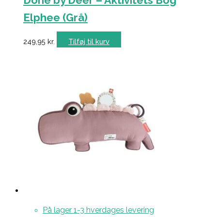
Done by Deer – Aktivitets Bog
Elphee (Grå)
249,95
kr.
Tilføj til kurv
På lager 1-3 hverdages levering