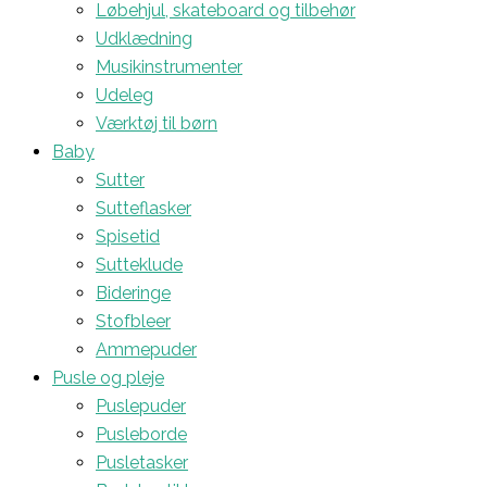
Løbehjul, skateboard og tilbehør
Udklædning
Musikinstrumenter
Udeleg
Værktøj til børn
Baby
Sutter
Sutteflasker
Spisetid
Sutteklude
Bideringe
Stofbleer
Ammepuder
Pusle og pleje
Puslepuder
Pusleborde
Pusletasker