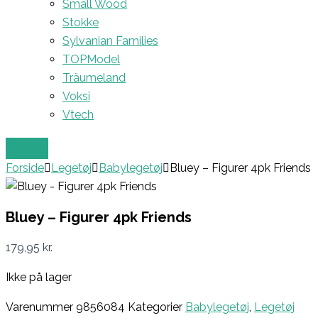
Small Wood
Stokke
Sylvanian Families
TOPModel
Träumeland
Voksi
Vtech
Forside
Legetøj
Babylegetøj
Bluey – Figurer 4pk Friends
Bluey – Figurer 4pk Friends
179,95
kr.
Ikke på lager
Varenummer
9856084
Kategorier
Babylegetøj
,
Legetøj