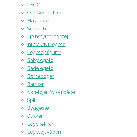
LEGO
Our Generation
Playmobil
Schleich
Fjernstyret legetøj
Interaktivt legetøj
Legetøjsfigurer
Babylegetøj
Badelegetøj
Børnebøger
Bamser
Køretøjer, fly og både
Spil
Byggesæt
Dukker
Legekøkken
Legetøjsvåben