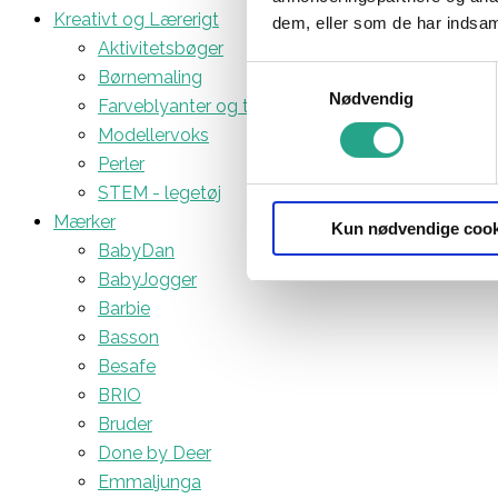
Kreativt og Lærerigt
dem, eller som de har indsaml
Aktivitetsbøger
Samtykkevalg
Børnemaling
Nødvendig
Farveblyanter og tuscher
Modellervoks
Perler
STEM - legetøj
Mærker
Kun nødvendige cook
BabyDan
BabyJogger
Barbie
Basson
Besafe
BRIO
Bruder
Done by Deer
Emmaljunga