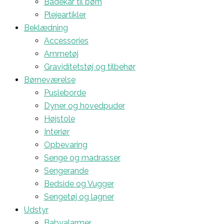
Badekar til børn
Plejeartikler
Beklædning
Accessories
Ammetøj
Graviditetstøj og tilbehør
Børneværelse
Pusleborde
Dyner og hovedpuder
Højstole
Interiør
Opbevaring
Senge og madrasser
Sengerande
Bedside og Vugger
Sengetøj og lagner
Udstyr
Babyalarmer