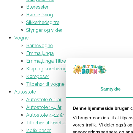
Bæreseler
Børnesikring
Sikkerhedsgitre
Slynger og vikler
Vogne
Barnevogne
Emmaljunga
Emmaljunga Tilbehør
Klap og kombivogne
Køreposer
Tilbehør til vogne
Samtykke
Autostole
Autostole 0-1 år
Autostole 1-4 år
Denne hjemmeside bruger c
Autostole 4-12 år
Vi bruger cookies til at tilpas
Tilbehør til køreturen
vores trafik. Vi deler også 
Isofix baser
annonceringspartnere og anal