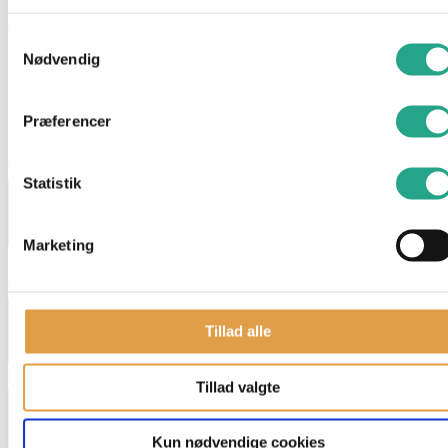
Alder: 4 år+
Samtykkevalg
Nødvendig
Har du spørgsmål til denne vare?
"
*
" indikerer påkrævede felter
Præferencer
Dette felt er skjult, når du får vist formularen
varenavn
Statistik
Marketing
Dette felt er skjult, når du får vist formularen
EAN
Tillad alle
Navn
*
Tillad valgte
Kun nødvendige cookies