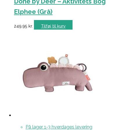
Done by Deer – Aktivitets Bog
Elphee (Grå)
249,95
kr.
Tilføj til kurv
På lager 1-3 hverdages levering