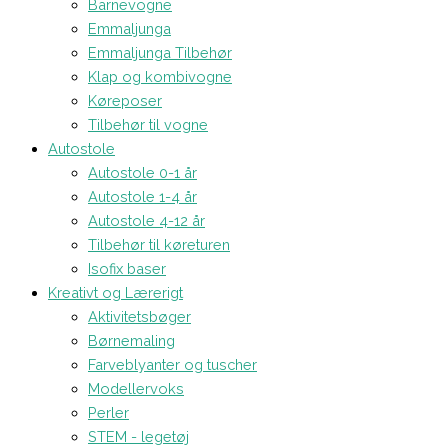
Barnevogne
Emmaljunga
Emmaljunga Tilbehør
Klap og kombivogne
Køreposer
Tilbehør til vogne
Autostole
Autostole 0-1 år
Autostole 1-4 år
Autostole 4-12 år
Tilbehør til køreturen
Isofix baser
Kreativt og Lærerigt
Aktivitetsbøger
Børnemaling
Farveblyanter og tuscher
Modellervoks
Perler
STEM - legetøj