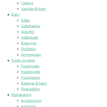
Udeleg
Værktøj til børn
Baby
Sutter
Sutteflasker
Spisetid
Sutteklude
Bideringe
Stofbleer
Ammepuder
Pusle og pleje
Puslepuder
Pusleborde
Pusletasker
Badekar til børn
Plejeartikler
Beklædning
Accessories
Ammetøj