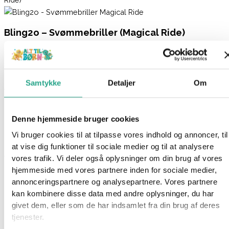
Bling2o – Svømmebriller (Magical Ride)
259,95
kr.
Ikke på lager
Samtykke
Detaljer
Om
Varenummer
93104
Kategorier
Legetøj
,
Udeleg
Beskrivelse
Denne hjemmeside bruger cookies
Spørg om produktet
Vi bruger cookies til at tilpasse vores indhold og annoncer, til
Disse seje svømmebriller linser formet som hjerter med
at vise dig funktioner til sociale medier og til at analysere
enhjørninger på. Svømmebrillerne kan justeres, så de passer
vores trafik. Vi deler også oplysninger om din brug af vores
perfekt til dit hoved. Brillerne har desuden UV-beskyttelse og
hjemmeside med vores partnere inden for sociale medier,
anti-dug linser.
annonceringspartnere og analysepartnere. Vores partnere
kan kombinere disse data med andre oplysninger, du har
Svømmebrillerne er fri for bly og latex.
givet dem, eller som de har indsamlet fra din brug af deres
tjenester.
Specifikationer: