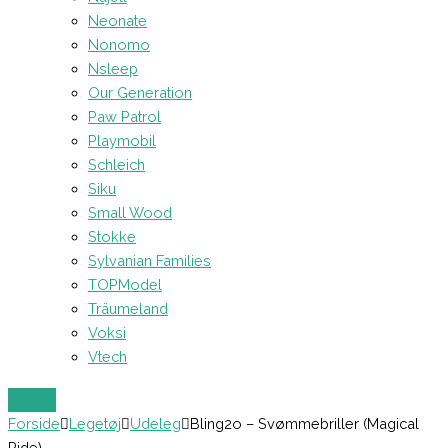
Neonate
Nonomo
Nsleep
Our Generation
Paw Patrol
Playmobil
Schleich
Siku
Small Wood
Stokke
Sylvanian Families
TOPModel
Träumeland
Voksi
Vtech
Forside
Legetøj
Udeleg
Bling2o – Svømmebriller (Magical
Ride)