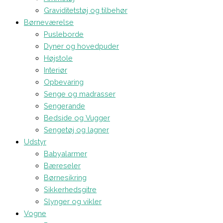
Graviditetstøj og tilbehør
Børneværelse
Pusleborde
Dyner og hovedpuder
Højstole
Interiør
Opbevaring
Senge og madrasser
Sengerande
Bedside og Vugger
Sengetøj og lagner
Udstyr
Babyalarmer
Bæreseler
Børnesikring
Sikkerhedsgitre
Slynger og vikler
Vogne