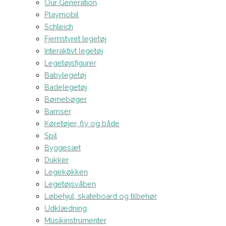
Our Generation
Playmobil
Schleich
Fjernstyret legetøj
Interaktivt legetøj
Legetøjsfigurer
Babylegetøj
Badelegetøj
Børnebøger
Bamser
Køretøjer, fly og både
Spil
Byggesæt
Dukker
Legekøkken
Legetøjsvåben
Løbehjul, skateboard og tilbehør
Udklædning
Musikinstrumenter