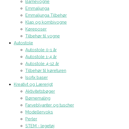
Barnevogne
Emmaljunga
Emmaljunga Tilbehør
Klap og kombivogne
Køreposer
Tilbehør til vogne
Autostole
Autostole 0-1 år
Autostole 1-4 år
Autostole 4-12 år
Tilbehør til køreturen
Isofix baser
Kreativt og Lærerigt
Aktivitetsbøger
Børnemaling
Farveblyanter og tuscher
Modellervoks
Perler
STEM - legetøj