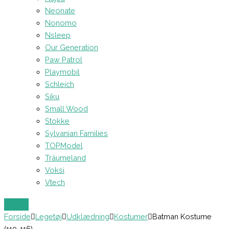
Neonate
Nonomo
Nsleep
Our Generation
Paw Patrol
Playmobil
Schleich
Siku
Small Wood
Stokke
Sylvanian Families
TOPModel
Träumeland
Voksi
Vtech
Forside
Legetøj
Udklædning
Kostumer
Batman Kostume
(110-116)