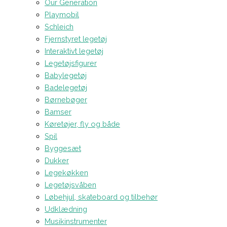
Our Generation
Playmobil
Schleich
Fjernstyret legetøj
Interaktivt legetøj
Legetøjsfigurer
Babylegetøj
Badelegetøj
Børnebøger
Bamser
Køretøjer, fly og både
Spil
Byggesæt
Dukker
Legekøkken
Legetøjsvåben
Løbehjul, skateboard og tilbehør
Udklædning
Musikinstrumenter