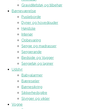
Graviditetstøj og tilbehør
Børneværelse
Pusleborde
Dyner og hovedpuder
Højstole
Interiør
Opbevaring
Senge og madrasser
Sengerande
Bedside og Vugger
Sengetøj og lagner
Udstyr
Babyalarmer
Bæreseler
Børnesikring
Sikkerhedsgitre
Slynger og vikler
Vogne