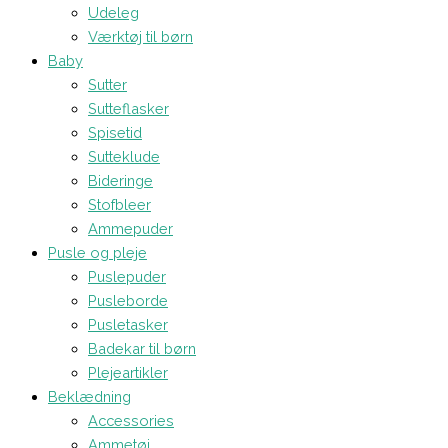
Udeleg
Værktøj til børn
Baby
Sutter
Sutteflasker
Spisetid
Sutteklude
Bideringe
Stofbleer
Ammepuder
Pusle og pleje
Puslepuder
Pusleborde
Pusletasker
Badekar til børn
Plejeartikler
Beklædning
Accessories
Ammetøj