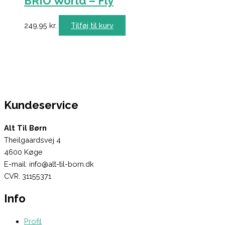
BRIO World – Fly
249,95
kr.
Tilføj til kurv
Kundeservice
Alt Til Børn
Theilgaardsvej 4
4600 Køge
E-mail: info@alt-til-born.dk
CVR. 31155371
Info
Profil