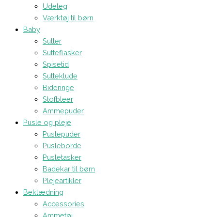
Udeleg
Værktøj til børn
Baby
Sutter
Sutteflasker
Spisetid
Sutteklude
Bideringe
Stofbleer
Ammepuder
Pusle og pleje
Puslepuder
Pusleborde
Pusletasker
Badekar til børn
Plejeartikler
Beklædning
Accessories
Ammetøj