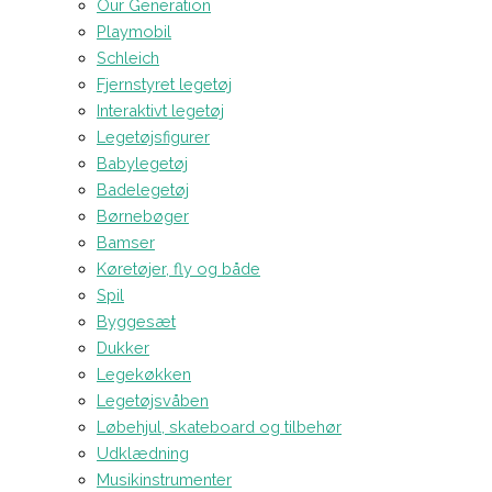
Our Generation
Playmobil
Schleich
Fjernstyret legetøj
Interaktivt legetøj
Legetøjsfigurer
Babylegetøj
Badelegetøj
Børnebøger
Bamser
Køretøjer, fly og både
Spil
Byggesæt
Dukker
Legekøkken
Legetøjsvåben
Løbehjul, skateboard og tilbehør
Udklædning
Musikinstrumenter