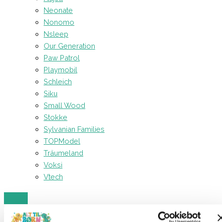
Neonate
Nonomo
Nsleep
Our Generation
Paw Patrol
Playmobil
Schleich
Siku
Small Wood
Stokke
Sylvanian Families
TOPModel
Träumeland
Voksi
Vtech
Forside
Legetøj
Barbie
Barbie – Tøjsæt til Ken og Barbie
(Sommertøj)