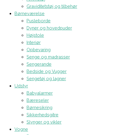
Graviditetstøj og tilbehør
Børneværelse
Pusleborde
Dyner og hovedpuder
Højstole
Interiør
Opbevaring
Senge og madrasser
Sengerande
Bedside og Vugger
Sengetøj og lagner
Udstyr
Babyalarmer
Bæreseler
Børnesikring
Sikkerhedsgitre
Slynger og vikler
Vogne