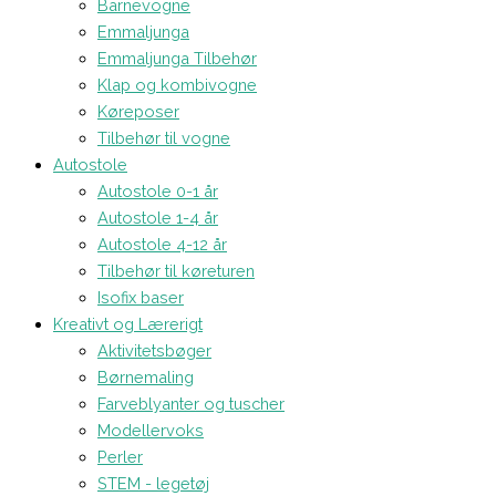
Barnevogne
Emmaljunga
Emmaljunga Tilbehør
Klap og kombivogne
Køreposer
Tilbehør til vogne
Autostole
Autostole 0-1 år
Autostole 1-4 år
Autostole 4-12 år
Tilbehør til køreturen
Isofix baser
Kreativt og Lærerigt
Aktivitetsbøger
Børnemaling
Farveblyanter og tuscher
Modellervoks
Perler
STEM - legetøj