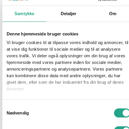
Samtykke
Detaljer
Om
Barbie – Tøjsæt til Ken og Barbie (Sommertøj)
Denne hjemmeside bruger cookies
169,95
kr.
Vi bruger cookies til at tilpasse vores indhold og annoncer, til
Ikke på lager
at vise dig funktioner til sociale medier og til at analysere
vores trafik. Vi deler også oplysninger om din brug af vores
Varenummer
6993
Kategorier
Barbie
,
Legetøj
hjemmeside med vores partnere inden for sociale medier,
annonceringspartnere og analysepartnere. Vores partnere
Beskrivelse
kan kombinere disse data med andre oplysninger, du har
Spørg om produktet
givet dem, eller som de har indsamlet fra din brug af deres
Dette sæt indeholder tøj til både Barbie og Ken. Til Barbie er
tjenester.
der en utrolig smuk kjole med grønne blade og røde blomster
samt en flot strandtaske. Til Ken er der en tshirt med tallet “04”
Samtykkevalg
på, et par blå bukser og et par blo sko.
Nødvendig
Alder: 3 år