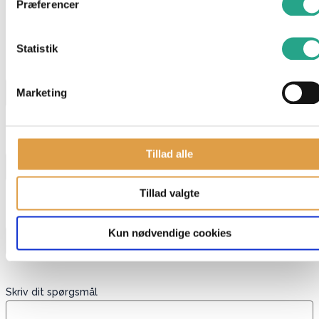
Præferencer
Har du spørgsmål til denne vare?
"
*
" indikerer påkrævede felter
Statistik
Navn
*
Marketing
E-mail
*
Tillad alle
Tillad valgte
Telefon
Kun nødvendige cookies
Skriv dit spørgsmål