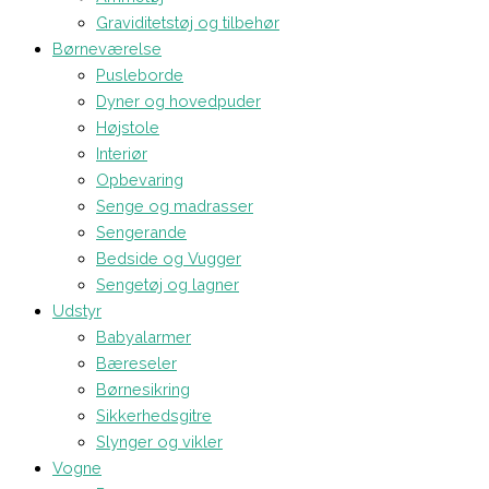
Graviditetstøj og tilbehør
Børneværelse
Pusleborde
Dyner og hovedpuder
Højstole
Interiør
Opbevaring
Senge og madrasser
Sengerande
Bedside og Vugger
Sengetøj og lagner
Udstyr
Babyalarmer
Bæreseler
Børnesikring
Sikkerhedsgitre
Slynger og vikler
Vogne