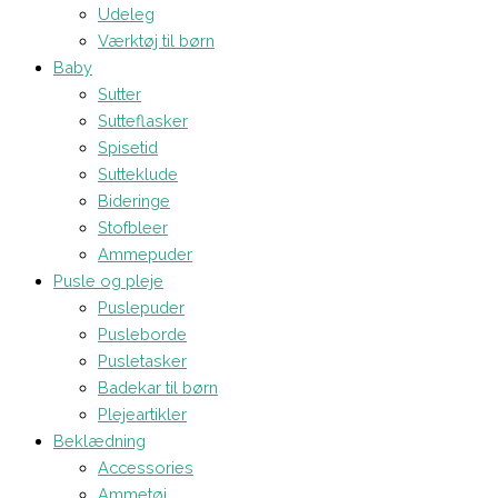
Udeleg
Værktøj til børn
Baby
Sutter
Sutteflasker
Spisetid
Sutteklude
Bideringe
Stofbleer
Ammepuder
Pusle og pleje
Puslepuder
Pusleborde
Pusletasker
Badekar til børn
Plejeartikler
Beklædning
Accessories
Ammetøj