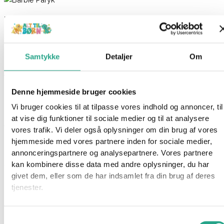
Barbie Paryk
149,95
kr.
Samtykke
Detaljer
Om
Ikke på lager
Varenummer
94688
Kategorier
Legetøj
,
Udklædning
Denne hjemmeside bruger cookies
Beskrivelse
Vi bruger cookies til at tilpasse vores indhold og annoncer, til
Spørg om produktet
at vise dig funktioner til sociale medier og til at analysere
Tilføj et nyt look til barbie kostumet med denne luksus paryk,
vores trafik. Vi deler også oplysninger om din brug af vores
med langt barbie hår.
hjemmeside med vores partnere inden for sociale medier,
annonceringspartnere og analysepartnere. Vores partnere
Specifikationer
kan kombinere disse data med andre oplysninger, du har
Farve: Blond/Pink
givet dem, eller som de har indsamlet fra din brug af deres
tjenester.
Har du spørgsmål til denne vare?
Samtykkevalg