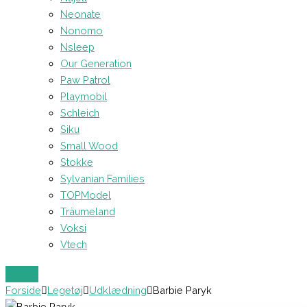
Neonate
Nonomo
Nsleep
Our Generation
Paw Patrol
Playmobil
Schleich
Siku
Small Wood
Stokke
Sylvanian Families
TOPModel
Träumeland
Voksi
Vtech
Forside
Legetøj
Udklædning
Barbie Paryk