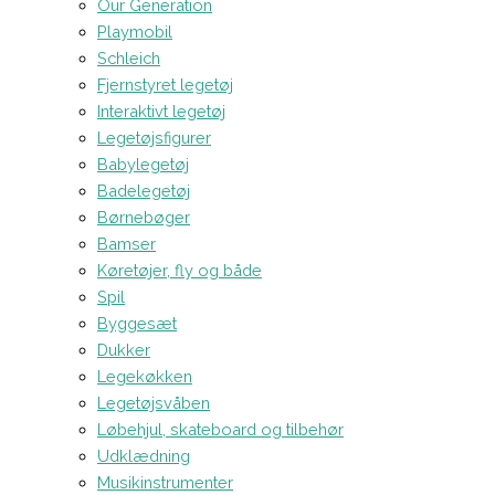
Our Generation
Playmobil
Schleich
Fjernstyret legetøj
Interaktivt legetøj
Legetøjsfigurer
Babylegetøj
Badelegetøj
Børnebøger
Bamser
Køretøjer, fly og både
Spil
Byggesæt
Dukker
Legekøkken
Legetøjsvåben
Løbehjul, skateboard og tilbehør
Udklædning
Musikinstrumenter