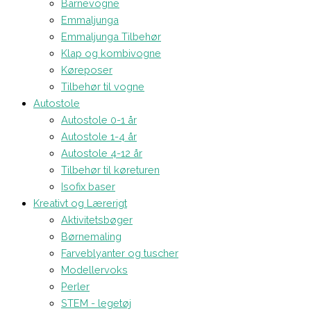
Barnevogne
Emmaljunga
Emmaljunga Tilbehør
Klap og kombivogne
Køreposer
Tilbehør til vogne
Autostole
Autostole 0-1 år
Autostole 1-4 år
Autostole 4-12 år
Tilbehør til køreturen
Isofix baser
Kreativt og Lærerigt
Aktivitetsbøger
Børnemaling
Farveblyanter og tuscher
Modellervoks
Perler
STEM - legetøj