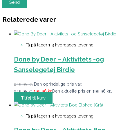
Relaterede varer
Få på lager 1-3 hverdages levering
Done by Deer – Aktivitets -og
Sanselegetøj Birdie
249,95
kr.
Den oprindelige pris var:
249,95 kr..
199,96
kr.
Den aktuelle pris er: 199,96 kr..
Tilføj til kurv
Få på lager 1-3 hverdages levering