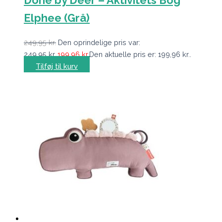
Done by Deer – Aktivitets Bog
Elphee (Grå)
249,95
kr.
Den oprindelige pris var:
249,95 kr..
199,96
kr.
Den aktuelle pris er: 199,96 kr..
Tilføj til kurv