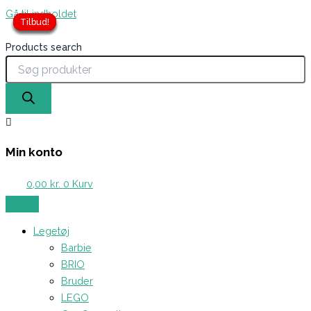
Gå til indholdet
Tilbud!
Tilbud!
Tilbud!
Tilbud!
Tilbud!
Tilbud!
Products search
Min konto
0,00
kr.
0
Kurv
Legetøj
Barbie
BRIO
Bruder
LEGO