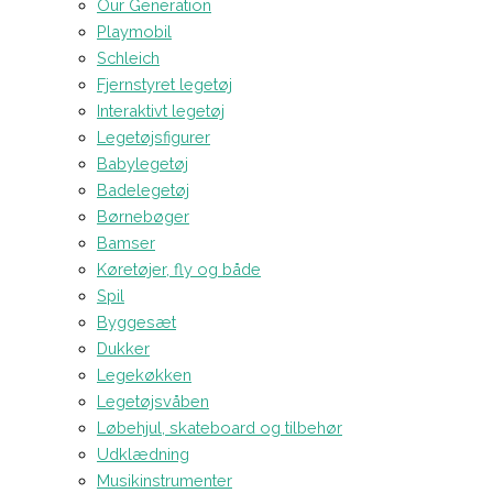
Our Generation
Playmobil
Schleich
Fjernstyret legetøj
Interaktivt legetøj
Legetøjsfigurer
Babylegetøj
Badelegetøj
Børnebøger
Bamser
Køretøjer, fly og både
Spil
Byggesæt
Dukker
Legekøkken
Legetøjsvåben
Løbehjul, skateboard og tilbehør
Udklædning
Musikinstrumenter