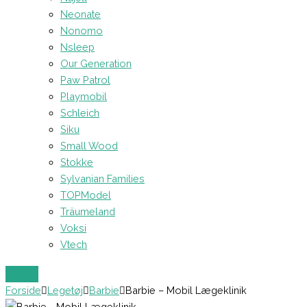
Neonate
Nonomo
Nsleep
Our Generation
Paw Patrol
Playmobil
Schleich
Siku
Small Wood
Stokke
Sylvanian Families
TOPModel
Träumeland
Voksi
Vtech
Forside
Legetøj
Barbie
Barbie – Mobil Lægeklinik