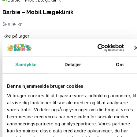
Barbie – Mobil Lægeklinik
659,95
kr.
Ikke på lager
Varenummer
93452
Kategorier
Barbie
,
Dukker
,
Legetøj
Beskrivelse
Samtykke
Detaljer
Om
Spørg om produktet
Barbie står klar til at hjælpe med sin imponerende Mobile
Lægeklinik. Med et enkelt tryk på knappen aktiveres sirenen og
Denne hjemmeside bruger cookies
Barbie er på vej! Når hun når frem til ulykkesstedet, kan
Vi bruger cookies til at tilpasse vores indhold og annoncer, til
ambulancen hurtigt omdannes til en klinik, så Barbie effektivt
at vise dig funktioner til sociale medier og til at analysere
kan behandle sine patienter. Hvis der er flere patienter, er der
vores trafik. Vi deler også oplysninger om din brug af vores
plads til dem alle i det hyggelige venteværelse med en
hjemmeside med vores partnere inden for sociale medier,
behagelig gul sofa, hvor de kan betragte de smukke fisk i
annonceringspartnere og analysepartnere. Vores partnere
akvariet. Barbie er altid parat til at yde den bedste pleje og
kan kombinere disse data med andre oplysninger, du har