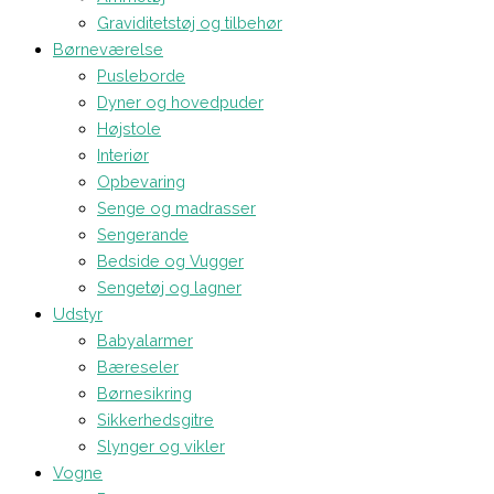
Graviditetstøj og tilbehør
Børneværelse
Pusleborde
Dyner og hovedpuder
Højstole
Interiør
Opbevaring
Senge og madrasser
Sengerande
Bedside og Vugger
Sengetøj og lagner
Udstyr
Babyalarmer
Bæreseler
Børnesikring
Sikkerhedsgitre
Slynger og vikler
Vogne