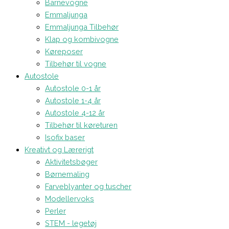
Barnevogne
Emmaljunga
Emmaljunga Tilbehør
Klap og kombivogne
Køreposer
Tilbehør til vogne
Autostole
Autostole 0-1 år
Autostole 1-4 år
Autostole 4-12 år
Tilbehør til køreturen
Isofix baser
Kreativt og Lærerigt
Aktivitetsbøger
Børnemaling
Farveblyanter og tuscher
Modellervoks
Perler
STEM - legetøj