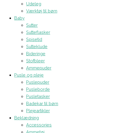
Udeleg
Værktøj til børn
Baby
Sutter
Sutteflasker
Spisetid
Sutteklude
Bideringe
Stofbleer
Ammepuder
Pusle og pleje
Puslepuder
Pusleborde
Pusletasker
Badekar til børn
Plejeartikler
Beklædning
Accessories
Ammetøj