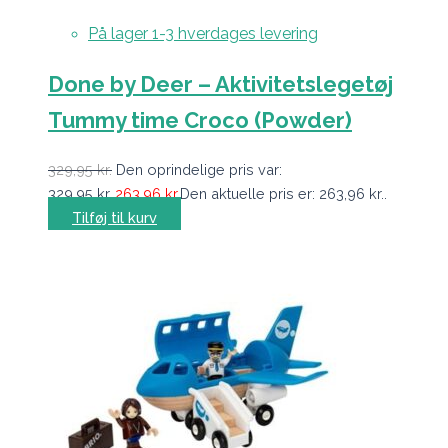
På lager 1-3 hverdages levering
Done by Deer – Aktivitetslegetøj
Tummy time Croco (Powder)
329,95
kr.
Den oprindelige pris var:
329,95 kr..
263,96
kr.
Den aktuelle pris er: 263,96 kr..
Tilføj til kurv