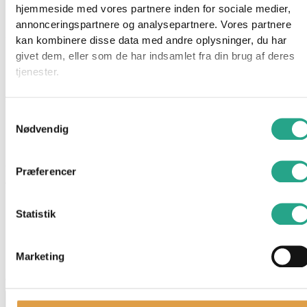
Spørg om produktet
hjemmeside med vores partnere inden for sociale medier,
annonceringspartnere og analysepartnere. Vores partnere
Svøm afsted i det store, smukke hav sammen med denne
kan kombinere disse data med andre oplysninger, du har
havfrue Barbie. Barbiedukken har blåt hår, en pink bikini-overdel
givet dem, eller som de har indsamlet fra din brug af deres
og en smuk havfruehale i farverne blå og lilla.
tjenester.
Sættet indeholder en dukke med diverse tilbehør som: en
Samtykkevalg
børste, en lyserød finne, et kæledyr, en halskæde og et
Nødvendig
diadem.
Specifikationer
Præferencer
Alder: 3 år
Har du spørgsmål til denne vare?
Statistik
"
*
" indikerer påkrævede felter
Marketing
Dette felt er skjult, når du får vist formularen
varenavn