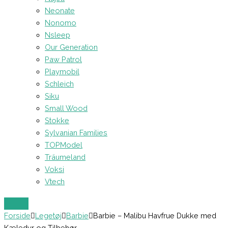
Neonate
Nonomo
Nsleep
Our Generation
Paw Patrol
Playmobil
Schleich
Siku
Small Wood
Stokke
Sylvanian Families
TOPModel
Träumeland
Voksi
Vtech
Forside
Legetøj
Barbie
Barbie – Malibu Havfrue Dukke med
Kæledyr og Tilbehør