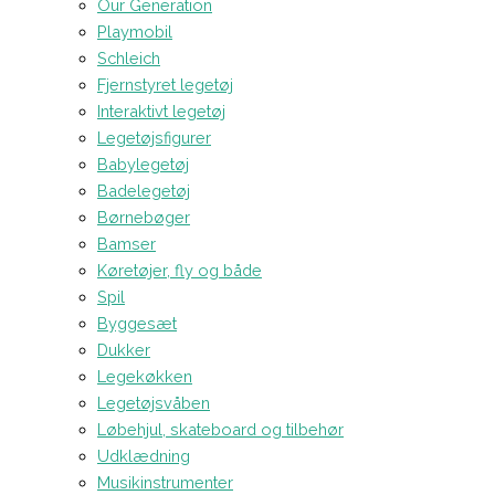
Our Generation
Playmobil
Schleich
Fjernstyret legetøj
Interaktivt legetøj
Legetøjsfigurer
Babylegetøj
Badelegetøj
Børnebøger
Bamser
Køretøjer, fly og både
Spil
Byggesæt
Dukker
Legekøkken
Legetøjsvåben
Løbehjul, skateboard og tilbehør
Udklædning
Musikinstrumenter