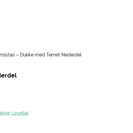
onsistas – Dukke med Ternet Nederdel
derdel
kker
,
Legetøj