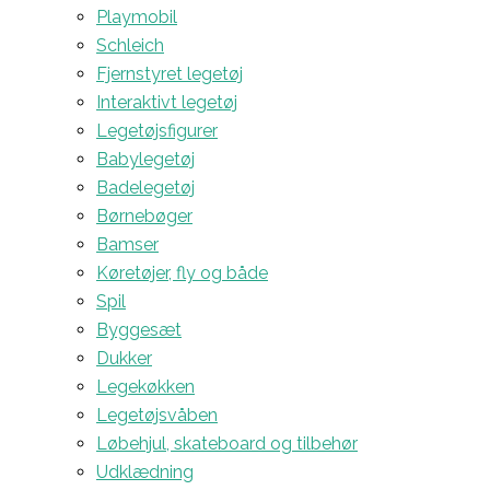
Playmobil
Schleich
Fjernstyret legetøj
Interaktivt legetøj
Legetøjsfigurer
Babylegetøj
Badelegetøj
Børnebøger
Bamser
Køretøjer, fly og både
Spil
Byggesæt
Dukker
Legekøkken
Legetøjsvåben
Løbehjul, skateboard og tilbehør
Udklædning