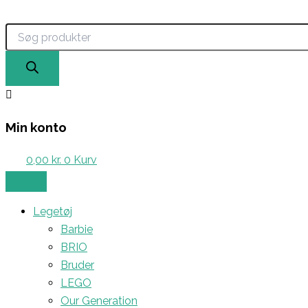
Products
Gå
search
til
indholdet
Min konto
0,00
kr.
0
Kurv
Legetøj
Barbie
BRIO
Bruder
LEGO
Our Generation