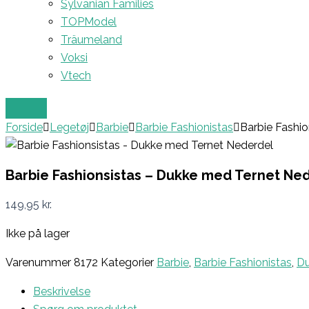
Sylvanian Families
TOPModel
Träumeland
Voksi
Vtech
Forside
Legetøj
Barbie
Barbie Fashionistas
Barbie Fashi
Barbie Fashionsistas – Dukke med Ternet Ne
149,95
kr.
Ikke på lager
Varenummer
8172
Kategorier
Barbie
,
Barbie Fashionistas
,
Du
Beskrivelse