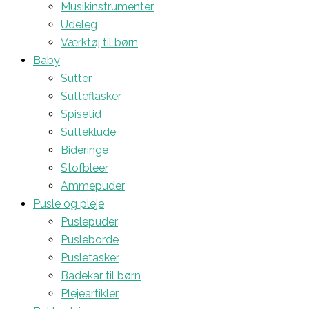
Musikinstrumenter
Udeleg
Værktøj til børn
Baby
Sutter
Sutteflasker
Spisetid
Sutteklude
Bideringe
Stofbleer
Ammepuder
Pusle og pleje
Puslepuder
Pusleborde
Pusletasker
Badekar til børn
Plejeartikler