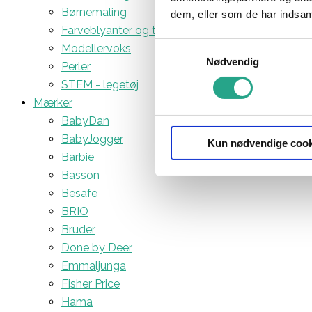
Børnemaling
dem, eller som de har indsaml
Farveblyanter og tuscher
Samtykkevalg
Modellervoks
Nødvendig
Perler
STEM - legetøj
Mærker
BabyDan
BabyJogger
Kun nødvendige cook
Barbie
Basson
Besafe
BRIO
Bruder
Done by Deer
Emmaljunga
Fisher Price
Hama