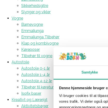
Sikkerhedsgitre
Slynger og vikler
Vogne
Barnevogne
Emmaljunga
Emmaljunga Tilbehør
Klap og kombivogne
Køreposer
Tilbehør til vogne
Autostole
Autostole 0-1 år
Samtykke
Autostole 1-4 år
Autostole 4-12 år
Tilbehør til køreturen
Denne hjemmeside bruger c
Isofix baser
Vi bruger cookies til at tilpas
Kreativt og Lærerigt
vores trafik. Vi deler også 
Aktivitetsbøger
annonceringspartnere og anal