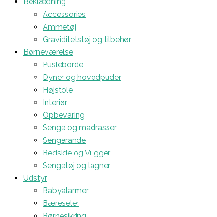
Beklædning
Accessories
Ammetøj
Graviditetstøj og tilbehør
Børneværelse
Pusleborde
Dyner og hovedpuder
Højstole
Interiør
Opbevaring
Senge og madrasser
Sengerande
Bedside og Vugger
Sengetøj og lagner
Udstyr
Babyalarmer
Bæreseler
Børnesikring