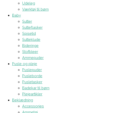
Udeleg
Værktøj til børn
Baby
Sutter
Sutteflasker
Spisetid
Sutteklude
Bideringe
Stofbleer
Ammepuder
Pusle og pleje
Puslepuder
Pusleborde
Pusletasker
Badekar til børn
Plejeartikler
Beklædning
Accessories
Ammetøj