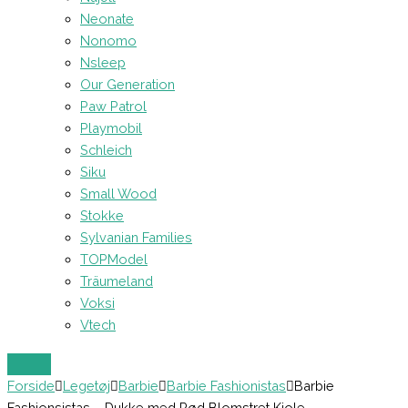
Neonate
Nonomo
Nsleep
Our Generation
Paw Patrol
Playmobil
Schleich
Siku
Small Wood
Stokke
Sylvanian Families
TOPModel
Träumeland
Voksi
Vtech
Forside
Legetøj
Barbie
Barbie Fashionistas
Barbie
Fashionsistas – Dukke med Rød Blomstret Kjole