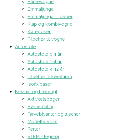
Barnevogne
Emmaljunga
Emmaljunga Tilbehør
Klap og kombivogne
Køreposer
Tilbehør til vogne
Autostole
Autostole 0-1 år
Autostole 1-4 år
Autostole 4-12 år
Tilbehør til køreturen
Isofix baser
Kreativt og Lærerigt
Aktivitetsbøger
Børnemaling
Farveblyanter og tuscher
Modellervoks
Perler
STEM - legetøj