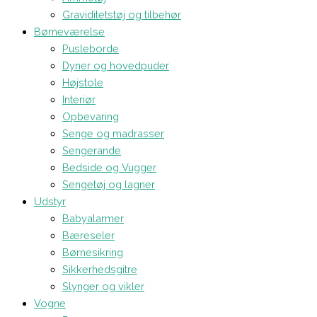
Graviditetstøj og tilbehør
Børneværelse
Pusleborde
Dyner og hovedpuder
Højstole
Interiør
Opbevaring
Senge og madrasser
Sengerande
Bedside og Vugger
Sengetøj og lagner
Udstyr
Babyalarmer
Bæreseler
Børnesikring
Sikkerhedsgitre
Slynger og vikler
Vogne