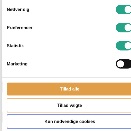
Samtykkevalg
Denne Barbie Fashionistas Dukke har langt mørkt glat hår og er
Nødvendig
iført en kort rød kjole med farvede blomster, en par høje lilla
stilletter og en stor lilla sommerfugle-ring.
Præferencer
Specifikationer
Alder: 3 år
Statistik
Har du spørgsmål til denne vare?
Marketing
"
*
" indikerer påkrævede felter
Navn
*
Tillad alle
Tillad valgte
E-mail
*
Kun nødvendige cookies