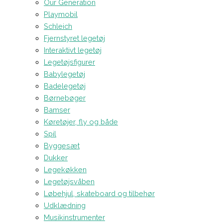
Our Generation
Playmobil
Schleich
Fjernstyret legetøj
Interaktivt legetøj
Legetøjsfigurer
Babylegetøj
Badelegetøj
Børnebøger
Bamser
Køretøjer, fly og både
Spil
Byggesæt
Dukker
Legekøkken
Legetøjsvåben
Løbehjul, skateboard og tilbehør
Udklædning
Musikinstrumenter