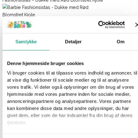
Barbie Fashionsistas – Dukke med Rød
Blomstret Kjole
Samtykke
Detaljer
Om
149,95
kr.
Ikke på lager
Denne hjemmeside bruger cookies
Varenummer
8171
Kategorier
Barbie
,
Barbie Fashionistas
,
Vi bruger cookies til at tilpasse vores indhold og annoncer, til
Dukker
,
Legetøj
at vise dig funktioner til sociale medier og til at analysere
vores trafik. Vi deler også oplysninger om din brug af vores
Beskrivelse
hjemmeside med vores partnere inden for sociale medier,
Spørg om produktet
annonceringspartnere og analysepartnere. Vores partnere
kan kombinere disse data med andre oplysninger, du har
Fashionistas er en serie fra Barbie, hvor Barbie hylder
givet dem, eller som de har indsamlet fra din brug af deres
mangfoldigheden med moderigtige dukker. Serien er en bred
tjenester.
vifte af dukker med forskelligt køn, hudfarve, kropstype, hår -og
øjenfarve.