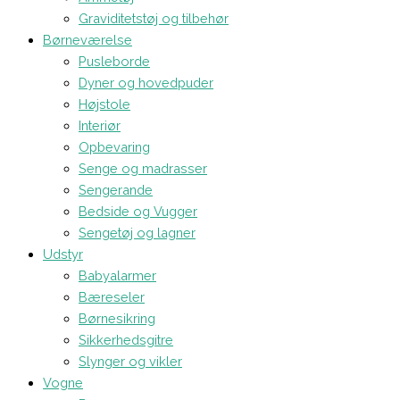
Graviditetstøj og tilbehør
Børneværelse
Pusleborde
Dyner og hovedpuder
Højstole
Interiør
Opbevaring
Senge og madrasser
Sengerande
Bedside og Vugger
Sengetøj og lagner
Udstyr
Babyalarmer
Bæreseler
Børnesikring
Sikkerhedsgitre
Slynger og vikler
Vogne