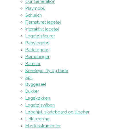
Our Generation
Playmobil
Schleich
Fjernstyret legetøj
Interaktivt legetøj
Legetøjsfigurer
Babylegetøj
Badelegetøj
Børnebøger
Bamser
Køretøjer, fly og både
Spil
Byggesæt
Dukker
Legekøkken
Legetøjsvåben
Løbehjul, skateboard og tilbehør
Udklædning
Musikinstrumenter