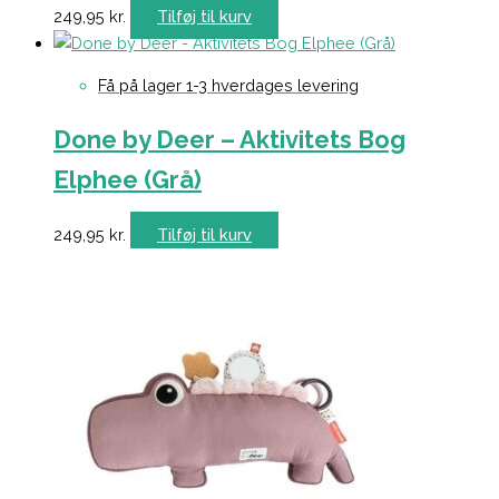
249,95
kr.
Tilføj til kurv
Få på lager 1-3 hverdages levering
Done by Deer – Aktivitets Bog
Elphee (Grå)
249,95
kr.
Tilføj til kurv