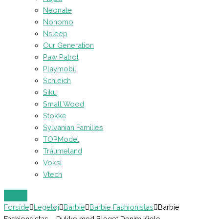
Neonate
Nonomo
Nsleep
Our Generation
Paw Patrol
Playmobil
Schleich
Siku
Small Wood
Stokke
Sylvanian Families
TOPModel
Träumeland
Voksi
Vtech
Forside
Legetøj
Barbie
Barbie Fashionistas
Barbie
Fashionsistas – Dukke med Bleget Denim Kjole