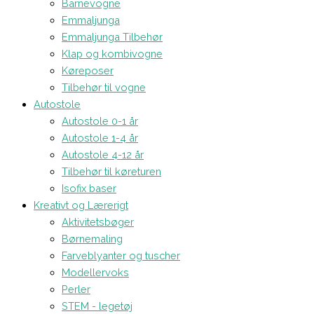
Barnevogne
Emmaljunga
Emmaljunga Tilbehør
Klap og kombivogne
Køreposer
Tilbehør til vogne
Autostole
Autostole 0-1 år
Autostole 1-4 år
Autostole 4-12 år
Tilbehør til køreturen
Isofix baser
Kreativt og Lærerigt
Aktivitetsbøger
Børnemaling
Farveblyanter og tuscher
Modellervoks
Perler
STEM - legetøj