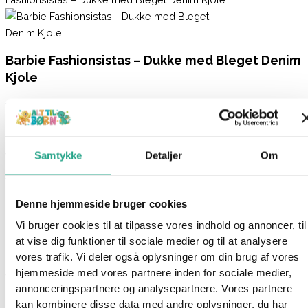
Barbie Fashionsistas – Dukke med Bleget Denim
Kjole
149,95
kr.
Ikke på lager
Samtykke
Detaljer
Om
Varenummer
8169
Kategorier
Barbie
,
Barbie Fashionistas
,
Dukker
,
Legetøj
Beskrivelse
Denne hjemmeside bruger cookies
Spørg om produktet
Vi bruger cookies til at tilpasse vores indhold og annoncer, til
at vise dig funktioner til sociale medier og til at analysere
Fashionistas er en serie fra Barbie, hvor Barbie hylder
vores trafik. Vi deler også oplysninger om din brug af vores
mangfoldigheden med moderigtige dukker. Serien er en bred
hjemmeside med vores partnere inden for sociale medier,
vifte af dukker med forskelligt køn, hudfarve, kropstype, hår -og
annonceringspartnere og analysepartnere. Vores partnere
øjenfarve.
kan kombinere disse data med andre oplysninger, du har