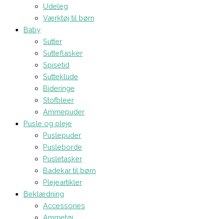
Udeleg
Værktøj til børn
Baby
Sutter
Sutteflasker
Spisetid
Sutteklude
Bideringe
Stofbleer
Ammepuder
Pusle og pleje
Puslepuder
Pusleborde
Pusletasker
Badekar til børn
Plejeartikler
Beklædning
Accessories
Ammetøj