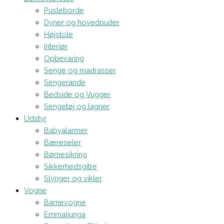
Pusleborde
Dyner og hovedpuder
Højstole
Interiør
Opbevaring
Senge og madrasser
Sengerande
Bedside og Vugger
Sengetøj og lagner
Udstyr
Babyalarmer
Bæreseler
Børnesikring
Sikkerhedsgitre
Slynger og vikler
Vogne
Barnevogne
Emmaljunga