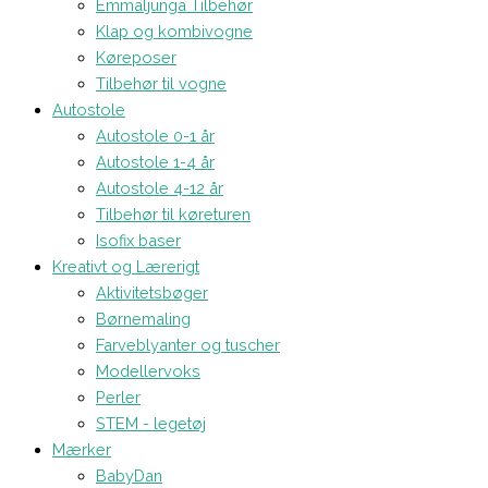
Emmaljunga Tilbehør
Klap og kombivogne
Køreposer
Tilbehør til vogne
Autostole
Autostole 0-1 år
Autostole 1-4 år
Autostole 4-12 år
Tilbehør til køreturen
Isofix baser
Kreativt og Lærerigt
Aktivitetsbøger
Børnemaling
Farveblyanter og tuscher
Modellervoks
Perler
STEM - legetøj
Mærker
BabyDan