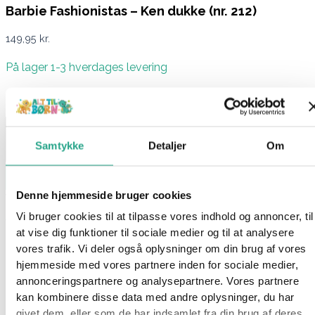
Barbie Fashionistas – Ken dukke (nr. 212)
149,95
kr.
På lager 1-3 hverdages levering
På lager:
På lager
Samtykke
Detaljer
Om
Læg i kurv
Denne hjemmeside bruger cookies
Varenummer
94985
Kategorier
Barbie
,
Barbie Fashionistas
,
Dukker
,
Legetøj
Vi bruger cookies til at tilpasse vores indhold og annoncer, til
at vise dig funktioner til sociale medier og til at analysere
Beskrivelse
vores trafik. Vi deler også oplysninger om din brug af vores
Spørg om produktet
hjemmeside med vores partnere inden for sociale medier,
annonceringspartnere og analysepartnere. Vores partnere
Denne Barbie Ken Fashionistas-dukke har kort, brunt hår og
kan kombinere disse data med andre oplysninger, du har
brune øjne. Han er iført et afslappet outfit bestående af lilla
givet dem, eller som de har indsamlet fra din brug af deres