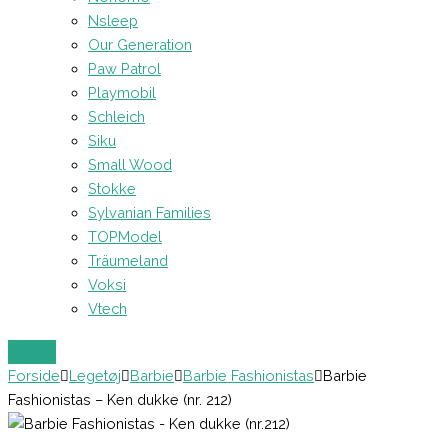
Nsleep
Our Generation
Paw Patrol
Playmobil
Schleich
Siku
Small Wood
Stokke
Sylvanian Families
TOPModel
Träumeland
Voksi
Vtech
Forside
Legetøj
Barbie
Barbie Fashionistas
Barbie
Fashionistas – Ken dukke (nr. 212)