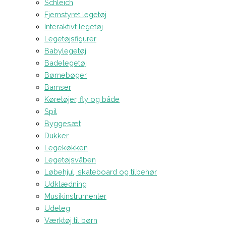
Schleich
Fjernstyret legetøj
Interaktivt legetøj
Legetøjsfigurer
Babylegetøj
Badelegetøj
Børnebøger
Bamser
Køretøjer, fly og både
Spil
Byggesæt
Dukker
Legekøkken
Legetøjsvåben
Løbehjul, skateboard og tilbehør
Udklædning
Musikinstrumenter
Udeleg
Værktøj til børn