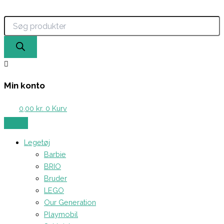
Products
Barbie
Gå
search
Fashionistas
til
-
indholdet
Ken
dukke
(nr.
212)
antal
Min konto
0,00
kr.
0
Kurv
Legetøj
Barbie
BRIO
Bruder
LEGO
Our Generation
Playmobil