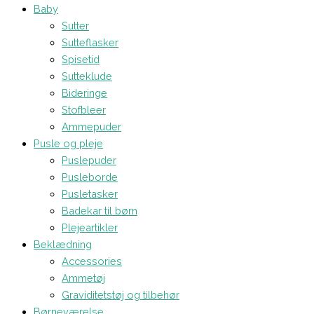
Baby
Sutter
Sutteflasker
Spisetid
Sutteklude
Bideringe
Stofbleer
Ammepuder
Pusle og pleje
Puslepuder
Pusleborde
Pusletasker
Badekar til børn
Plejeartikler
Beklædning
Accessories
Ammetøj
Graviditetstøj og tilbehør
Børneværelse