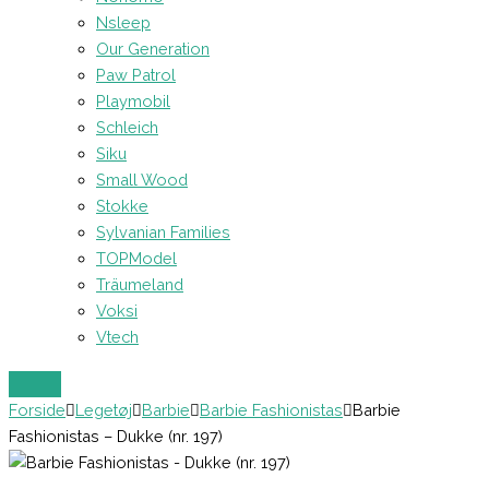
Nsleep
Our Generation
Paw Patrol
Playmobil
Schleich
Siku
Small Wood
Stokke
Sylvanian Families
TOPModel
Träumeland
Voksi
Vtech
Forside
Legetøj
Barbie
Barbie Fashionistas
Barbie
Fashionistas – Dukke (nr. 197)