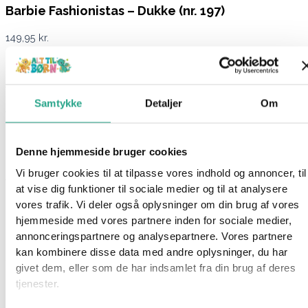
Barbie Fashionistas – Dukke (nr. 197)
149,95
kr.
Ikke på lager
Varenummer
93478
Kategorier
Barbie
,
Barbie Fashionistas
,
Samtykke
Detaljer
Om
Dukker
,
Legetøj
Beskrivelse
Spørg om produktet
Denne hjemmeside bruger cookies
Vi bruger cookies til at tilpasse vores indhold og annoncer, til
Æsken indeholder en dukke med blond hår, en stribet kjole og
at vise dig funktioner til sociale medier og til at analysere
gule sko.
vores trafik. Vi deler også oplysninger om din brug af vores
hjemmeside med vores partnere inden for sociale medier,
Barbie Fashionistas fejrer mangfoldighed og åbner døren for
annonceringspartnere og analysepartnere. Vores partnere
utallige eventyr og modeopdagelser. Med denne inkluderende
kan kombinere disse data med andre oplysninger, du har
samling af dukker kan børn opleve glæden ved at udtrykke
givet dem, eller som de har indsamlet fra din brug af deres
deres personlighed gennem stil! De udgør en fantastisk gave til
tjenester.
alle modeentusiastiske børn. Hver dukke sælges separat,
afhængig af tilgængelighed. Dukkerne kan ikke stå på egen