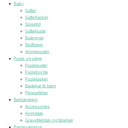
Baby
Sutter
Sutteflasker
Spisetid
Sutteklude
Bideringe
Stofbleer
Ammepuder
Pusle og pleje
Puslepuder
Pusleborde
Pusletasker
Badekar til børn
Plejeartikler
Beklædning
Accessories
Ammetøj
Graviditetstøj og tilbehør
Børneværelse