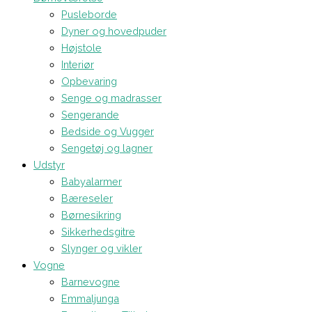
Pusleborde
Dyner og hovedpuder
Højstole
Interiør
Opbevaring
Senge og madrasser
Sengerande
Bedside og Vugger
Sengetøj og lagner
Udstyr
Babyalarmer
Bæreseler
Børnesikring
Sikkerhedsgitre
Slynger og vikler
Vogne
Barnevogne
Emmaljunga