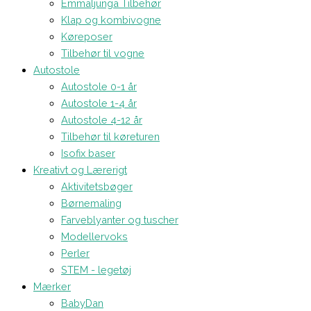
Emmaljunga Tilbehør
Klap og kombivogne
Køreposer
Tilbehør til vogne
Autostole
Autostole 0-1 år
Autostole 1-4 år
Autostole 4-12 år
Tilbehør til køreturen
Isofix baser
Kreativt og Lærerigt
Aktivitetsbøger
Børnemaling
Farveblyanter og tuscher
Modellervoks
Perler
STEM - legetøj
Mærker
BabyDan