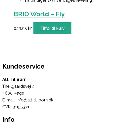
Få på lager 1-3 hverdages levering
BRIO World – Fly
249,95
kr.
Tilføj til kurv
Kundeservice
Alt Til Børn
Theilgaardsvej 4
4600 Køge
E-mail: info@alt-til-born.dk
CVR. 31155371
Info