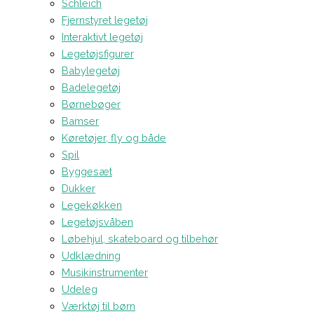
Schleich
Fjernstyret legetøj
Interaktivt legetøj
Legetøjsfigurer
Babylegetøj
Badelegetøj
Børnebøger
Bamser
Køretøjer, fly og både
Spil
Byggesæt
Dukker
Legekøkken
Legetøjsvåben
Løbehjul, skateboard og tilbehør
Udklædning
Musikinstrumenter
Udeleg
Værktøj til børn