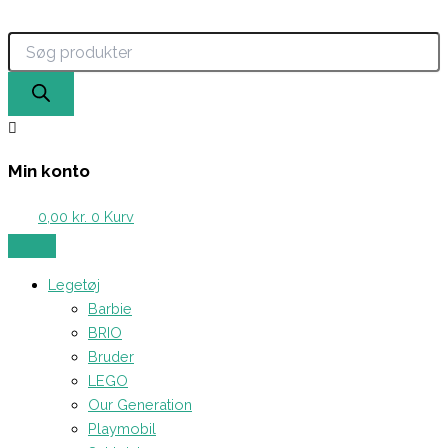
Products
Gå
search
til
indholdet
Min konto
0,00
kr.
0
Kurv
Legetøj
Barbie
BRIO
Bruder
LEGO
Our Generation
Playmobil