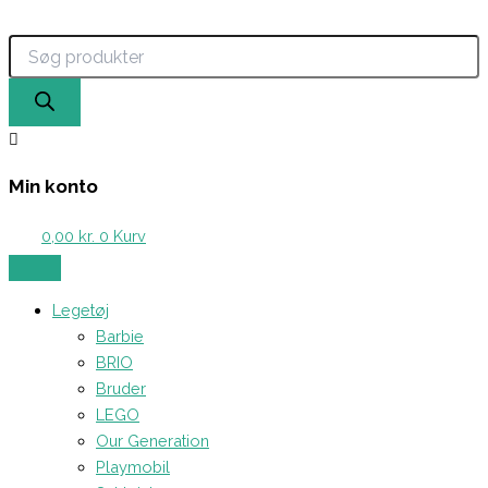
Products
Gå
search
til
indholdet
Min konto
0,00
kr.
0
Kurv
Legetøj
Barbie
BRIO
Bruder
LEGO
Our Generation
Playmobil