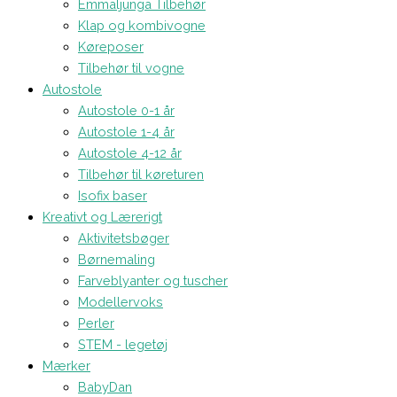
Emmaljunga Tilbehør
Klap og kombivogne
Køreposer
Tilbehør til vogne
Autostole
Autostole 0-1 år
Autostole 1-4 år
Autostole 4-12 år
Tilbehør til køreturen
Isofix baser
Kreativt og Lærerigt
Aktivitetsbøger
Børnemaling
Farveblyanter og tuscher
Modellervoks
Perler
STEM - legetøj
Mærker
BabyDan