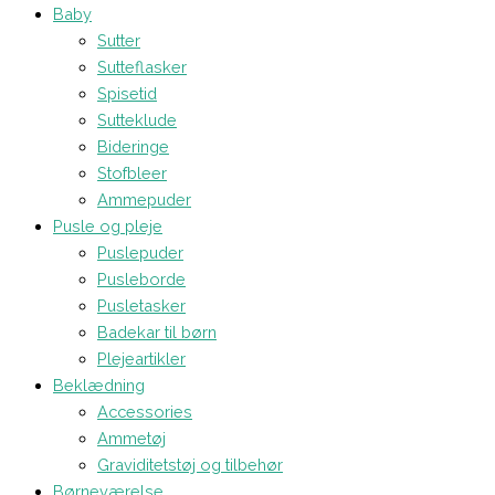
Baby
Sutter
Sutteflasker
Spisetid
Sutteklude
Bideringe
Stofbleer
Ammepuder
Pusle og pleje
Puslepuder
Pusleborde
Pusletasker
Badekar til børn
Plejeartikler
Beklædning
Accessories
Ammetøj
Graviditetstøj og tilbehør
Børneværelse