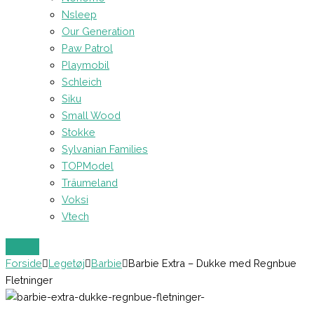
Nsleep
Our Generation
Paw Patrol
Playmobil
Schleich
Siku
Small Wood
Stokke
Sylvanian Families
TOPModel
Träumeland
Voksi
Vtech
Forside
Legetøj
Barbie
Barbie Extra – Dukke med Regnbue
Fletninger