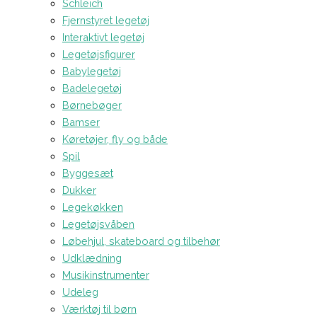
Schleich
Fjernstyret legetøj
Interaktivt legetøj
Legetøjsfigurer
Babylegetøj
Badelegetøj
Børnebøger
Bamser
Køretøjer, fly og både
Spil
Byggesæt
Dukker
Legekøkken
Legetøjsvåben
Løbehjul, skateboard og tilbehør
Udklædning
Musikinstrumenter
Udeleg
Værktøj til børn