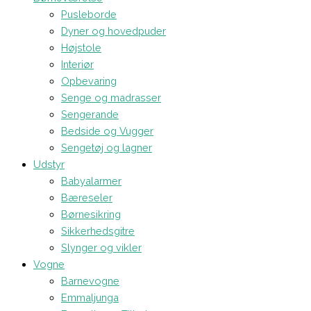
Pusleborde
Dyner og hovedpuder
Højstole
Interiør
Opbevaring
Senge og madrasser
Sengerande
Bedside og Vugger
Sengetøj og lagner
Udstyr
Babyalarmer
Bæreseler
Børnesikring
Sikkerhedsgitre
Slynger og vikler
Vogne
Barnevogne
Emmaljunga