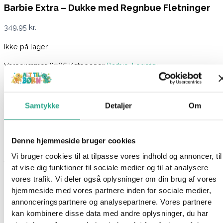
Barbie Extra – Dukke med Regnbue Fletninger
349,95
kr.
Ikke på lager
Varenummer
6986
Kategorier
Barbie
,
Legetøj
Beskrivelse
Spørg om produktet
Samtykke
Detaljer
Om
Barbie Extra er unikke dukker med hver deres ekstravagante
stil, der både indeholder dristig mode og lyse farver.
Denne hjemmeside bruger cookies
Denne dukke har 2 store flotte fletninger. Hendes hår er
Vi bruger cookies til at tilpasse vores indhold og annoncer, til
farvestrålende ligesom hendes personlighed. Hun er iført en
at vise dig funktioner til sociale medier og til at analysere
hvid top med tekst på, et par cowboyshorts og en super sej
vores trafik. Vi deler også oplysninger om din brug af vores
hvid jakke med flammer og lange frynser på ærmerne. Til at
hjemmeside med vores partnere inden for sociale medier,
sætte prikken over i’et på hendes outfit har hun et par
annonceringspartnere og analysepartnere. Vores partnere
neongrønne strømper i hendes gule sko.
kan kombinere disse data med andre oplysninger, du har