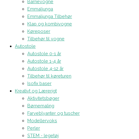
Barnevogne
Emmaljunga
Emmaljunga Tilbehør
Klap og kombivogne
Køreposer
Tilbehør til vogne
Autostole
Autostole 0-1 år
Autostole 1-4 år
Autostole 4-12 år
Tilbehør til køreturen
Isofix baser
Kreativt og Lærerigt
Aktivitetsbøger
Børnemaling
Farveblyanter og tuscher
Modellervoks
Perler
STEM - legetøj