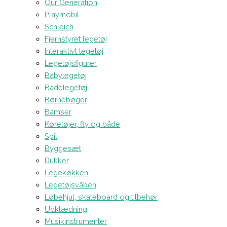
Our Generation
Playmobil
Schleich
Fjernstyret legetøj
Interaktivt legetøj
Legetøjsfigurer
Babylegetøj
Badelegetøj
Børnebøger
Bamser
Køretøjer, fly og både
Spil
Byggesæt
Dukker
Legekøkken
Legetøjsvåben
Løbehjul, skateboard og tilbehør
Udklædning
Musikinstrumenter