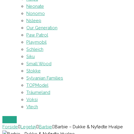
Neonate
Nonomo
Nsleep
Our Generation
Paw Patrol
Playmobil
Schleich
Siku
Small Wood
Stokke
Sylvanian Families
TOPModel
Träumeland
Voksi
Vtech
Forside
Legetøj
Barbie
Barbie – Dukke & Nyfødte Hvalpe