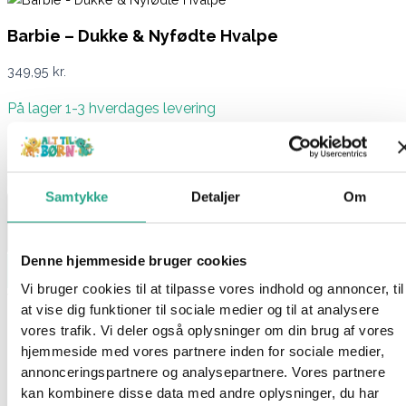
Barbie – Dukke & Nyfødte Hvalpe
349,95
kr.
På lager 1-3 hverdages levering
På lager:
På lager
Barbie - Dukke & Nyfødte Hvalpe antal
Samtykke
Detaljer
Om
Denne hjemmeside bruger cookies
Læg i kurv
Vi bruger cookies til at tilpasse vores indhold og annoncer, til
Varenummer
6716
Kategorier
Barbie
,
Legetøj
at vise dig funktioner til sociale medier og til at analysere
vores trafik. Vi deler også oplysninger om din brug af vores
Beskrivelse
hjemmeside med vores partnere inden for sociale medier,
Spørg om produktet
annonceringspartnere og analysepartnere. Vores partnere
Her får du en barbiedukke + hendes hund, som har været så
kan kombinere disse data med andre oplysninger, du har