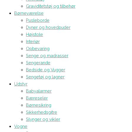
Graviditetstøj og tilbehør
Børneværelse
Pusleborde
Dyner og hovedpuder
Højstole
Interiør
Opbevaring
Senge og madrasser
Sengerande
Bedside og Vugger
Sengetøj og lagner
Udstyr
Babyalarmer
Bæreseler
Børnesikring
Sikkerhedsgitre
Slynger og vikler
Vogne