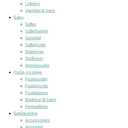
Udeleg
Værktøj til børn
Baby
Sutter
Sutteflasker
Spisetid
Sutteklude
Bideringe
Stofbleer
Ammepuder
Pusle og pleje
Puslepuder
Pusleborde
Pusletasker
Badekar til børn
Plejeartikler
Beklædning
Accessories
Ammetøj