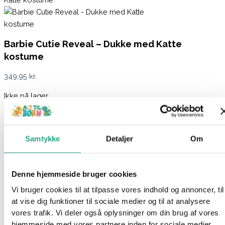
Barbie Cutie Reveal – Dukke med Katte
kostume
349,95
kr.
Ikke på lager
Varenummer
8162
Kategorier
Barbie
,
Dukker
,
Legetøj
Beskrivelse
Samtykke
Detaljer
Om
Spørg om produktet
Barbie Cutie Reveal er en serie af Barbiedukker, som er en
Denne hjemmeside bruger cookies
unboxing oplevelse for barnet. Sættet indeholder nemlig en
Barbiedukke, der er iført et sødt kostume, der ligner en kat og
Vi bruger cookies til at tilpasse vores indhold og annoncer, til
at vise dig funktioner til sociale medier og til at analysere
intet mindre end 10 overraskelser.
vores trafik. Vi deler også oplysninger om din brug af vores
hjemmeside med vores partnere inden for sociale medier,
I de 10 overraskelsesposer gemmer der sig alt fra tøj med