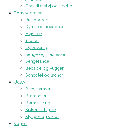
Graviditetstøj og tilbehør
Børneværelse
Pusleborde
Dyner og hovedpuder
Højstole
Interiør
Opbevaring
Senge og madrasser
Sengerande
Bedside og Vugger
Sengetøj og lagner
Udstyr
Babyalarmer
Bæreseler
Børnesikring
Sikkerhedsgitre
Slynger og vikler
Vogne