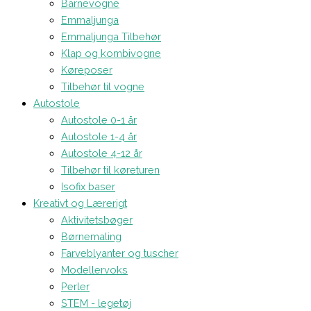
Barnevogne
Emmaljunga
Emmaljunga Tilbehør
Klap og kombivogne
Køreposer
Tilbehør til vogne
Autostole
Autostole 0-1 år
Autostole 1-4 år
Autostole 4-12 år
Tilbehør til køreturen
Isofix baser
Kreativt og Lærerigt
Aktivitetsbøger
Børnemaling
Farveblyanter og tuscher
Modellervoks
Perler
STEM - legetøj