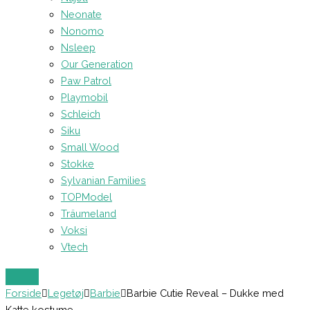
Neonate
Nonomo
Nsleep
Our Generation
Paw Patrol
Playmobil
Schleich
Siku
Small Wood
Stokke
Sylvanian Families
TOPModel
Träumeland
Voksi
Vtech
Forside
Legetøj
Barbie
Barbie Cutie Reveal – Dukke med
Katte kostume