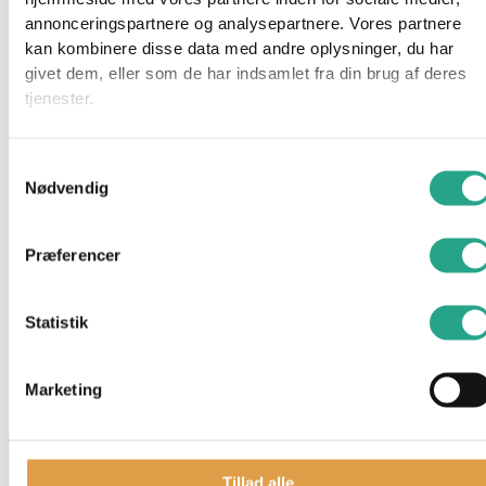
annonceringspartnere og analysepartnere. Vores partnere
glimmer, tilbehør, kam, kæledyr og meget mere.
kan kombinere disse data med andre oplysninger, du har
givet dem, eller som de har indsamlet fra din brug af deres
Funktioner:
tjenester.
– Vend kostumes overdel om og det bliver en blød fleece
trøje
– Giv Barbie og kæledyret ansigtsmaling ved at tage
Samtykkevalg
svampekammen med iskoldt vand på og dyb i dukkens ansigt.
Nødvendig
Specifikationer
Præferencer
Alder: 3 år
Har du spørgsmål til denne vare?
Statistik
"
*
" indikerer påkrævede felter
Dette felt er skjult, når du får vist formularen
Marketing
varenavn
Tillad alle