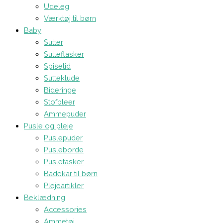
Udeleg
Værktøj til børn
Baby
Sutter
Sutteflasker
Spisetid
Sutteklude
Bideringe
Stofbleer
Ammepuder
Pusle og pleje
Puslepuder
Pusleborde
Pusletasker
Badekar til børn
Plejeartikler
Beklædning
Accessories
Ammetøj