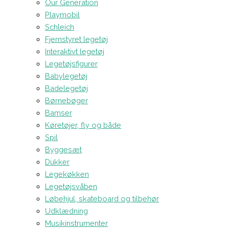
Our Generation
Playmobil
Schleich
Fjernstyret legetøj
Interaktivt legetøj
Legetøjsfigurer
Babylegetøj
Badelegetøj
Børnebøger
Bamser
Køretøjer, fly og både
Spil
Byggesæt
Dukker
Legekøkken
Legetøjsvåben
Løbehjul, skateboard og tilbehør
Udklædning
Musikinstrumenter