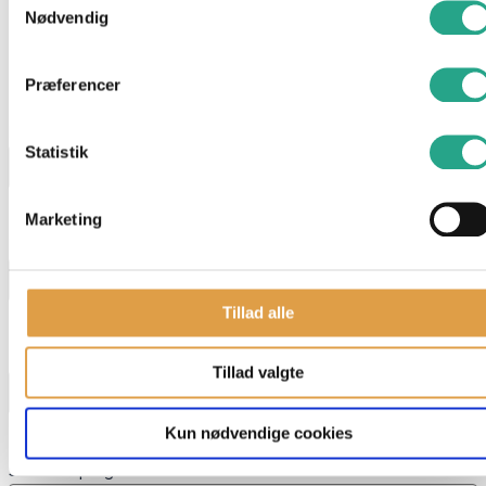
Nødvendig
Har du spørgsmål til denne vare?
Præferencer
"
*
" indikerer påkrævede felter
Navn
*
Statistik
Marketing
E-mail
*
Tillad alle
Telefon
Tillad valgte
Kun nødvendige cookies
Skriv dit spørgsmål