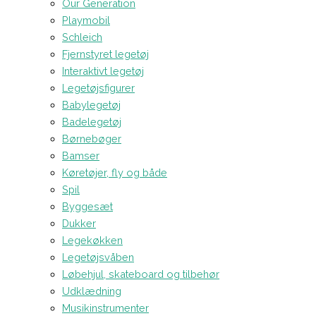
Our Generation
Playmobil
Schleich
Fjernstyret legetøj
Interaktivt legetøj
Legetøjsfigurer
Babylegetøj
Badelegetøj
Børnebøger
Bamser
Køretøjer, fly og både
Spil
Byggesæt
Dukker
Legekøkken
Legetøjsvåben
Løbehjul, skateboard og tilbehør
Udklædning
Musikinstrumenter