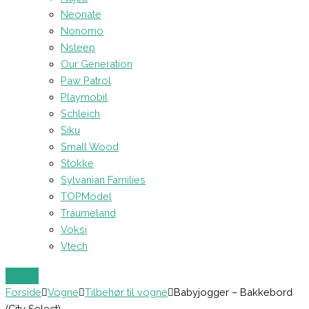
Neonate
Nonomo
Nsleep
Our Generation
Paw Patrol
Playmobil
Schleich
Siku
Small Wood
Stokke
Sylvanian Families
TOPModel
Träumeland
Voksi
Vtech
Forside
Vogne
Tilbehør til vogne
Babyjogger – Bakkebord
(City Select)