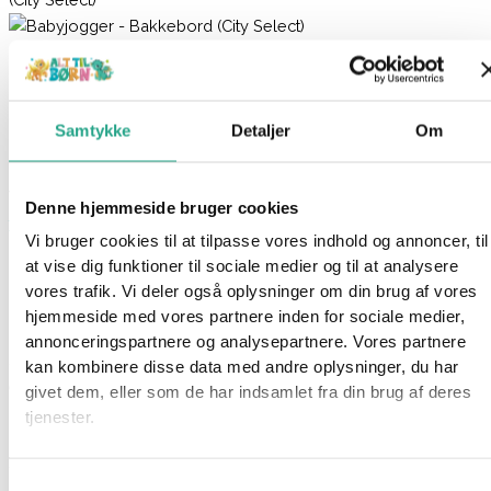
Babyjogger – Bakkebord (City Select)
359,95
kr.
Samtykke
Detaljer
Om
Ikke på lager
Varenummer
93608
Kategorier
BabyJogger
,
Mærker
,
Tilbehør
Denne hjemmeside bruger cookies
til vogne
,
Vogne
Vi bruger cookies til at tilpasse vores indhold og annoncer, til
Beskrivelse
at vise dig funktioner til sociale medier og til at analysere
Spørg om produktet
vores trafik. Vi deler også oplysninger om din brug af vores
hjemmeside med vores partnere inden for sociale medier,
Hvert barn kan nemt finde sin egen drikke og snacks med City
annonceringspartnere og analysepartnere. Vores partnere
Select Børnebakken. Den er nem at rengøre og åbner på den
kan kombinere disse data med andre oplysninger, du har
ene side, så dit barn kan komme ind og ud af barnevognen. Du
givet dem, eller som de har indsamlet fra din brug af deres
kan endda folde barnevognen sammen med bakken fastgjort.
tjenester.
Specifikationer
Samtykkevalg
Passer til Babyjogger City Select