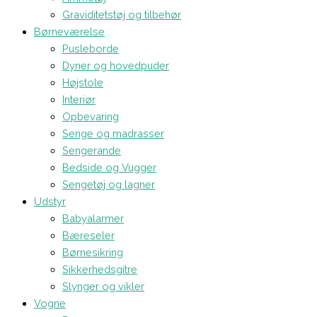
Graviditetstøj og tilbehør
Børneværelse
Pusleborde
Dyner og hovedpuder
Højstole
Interiør
Opbevaring
Senge og madrasser
Sengerande
Bedside og Vugger
Sengetøj og lagner
Udstyr
Babyalarmer
Bæreseler
Børnesikring
Sikkerhedsgitre
Slynger og vikler
Vogne