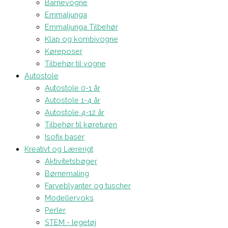
Barnevogne
Emmaljunga
Emmaljunga Tilbehør
Klap og kombivogne
Køreposer
Tilbehør til vogne
Autostole
Autostole 0-1 år
Autostole 1-4 år
Autostole 4-12 år
Tilbehør til køreturen
Isofix baser
Kreativt og Lærerigt
Aktivitetsbøger
Børnemaling
Farveblyanter og tuscher
Modellervoks
Perler
STEM - legetøj