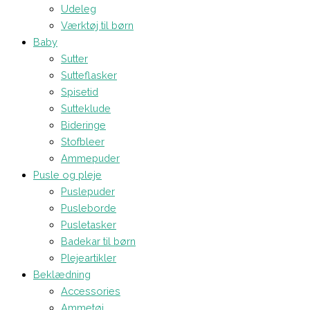
Udeleg
Værktøj til børn
Baby
Sutter
Sutteflasker
Spisetid
Sutteklude
Bideringe
Stofbleer
Ammepuder
Pusle og pleje
Puslepuder
Pusleborde
Pusletasker
Badekar til børn
Plejeartikler
Beklædning
Accessories
Ammetøj