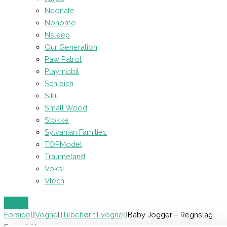
Neonate
Nonomo
Nsleep
Our Generation
Paw Patrol
Playmobil
Schleich
Siku
Small Wood
Stokke
Sylvanian Families
TOPModel
Träumeland
Voksi
Vtech
Forside
Vogne
Tilbehør til vogne
Baby Jogger – Regnslag
Summit X3