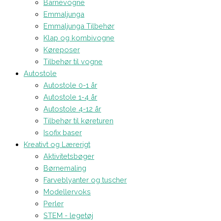
Barnevogne
Emmaljunga
Emmaljunga Tilbehør
Klap og kombivogne
Køreposer
Tilbehør til vogne
Autostole
Autostole 0-1 år
Autostole 1-4 år
Autostole 4-12 år
Tilbehør til køreturen
Isofix baser
Kreativt og Lærerigt
Aktivitetsbøger
Børnemaling
Farveblyanter og tuscher
Modellervoks
Perler
STEM - legetøj