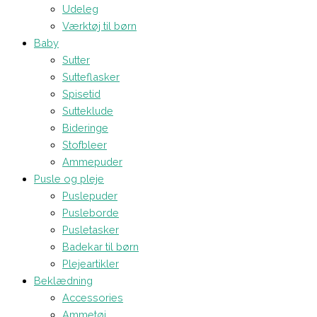
Udeleg
Værktøj til børn
Baby
Sutter
Sutteflasker
Spisetid
Sutteklude
Bideringe
Stofbleer
Ammepuder
Pusle og pleje
Puslepuder
Pusleborde
Pusletasker
Badekar til børn
Plejeartikler
Beklædning
Accessories
Ammetøj