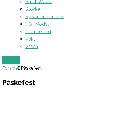
Small Wood
Stokke
Sylvanian Families
TOPModel
Träumeland
Voksi
Vtech
Forside
Påskefest
Påskefest