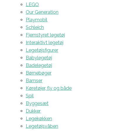
LEGO
Our Generation
Playmobil
Schleich
Fjernstyret legetøj
Interaktivt legetøj
Legetøjsfigurer
Babylegetøj
Badelegetøj
Børnebøger
Bamser
Køretøjer, fly og både
Spil
Byggesæt
Dukker
Legekøkken
Legetøjsvåben