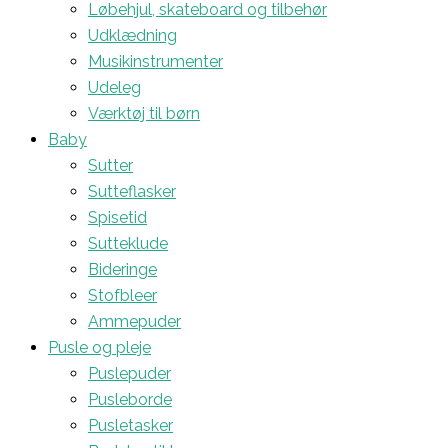
Løbehjul, skateboard og tilbehør
Udklædning
Musikinstrumenter
Udeleg
Værktøj til børn
Baby
Sutter
Sutteflasker
Spisetid
Sutteklude
Bideringe
Stofbleer
Ammepuder
Pusle og pleje
Puslepuder
Pusleborde
Pusletasker