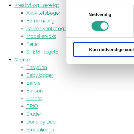
Kreativt og Lærerigt
Samtykkevalg
Aktivitetsbøger
Nødvendig
Børnemaling
Farveblyanter og tuscher
Modellervoks
Perler
Kun nødvendige cook
STEM - legetøj
Mærker
BabyDan
BabyJogger
Barbie
Basson
Besafe
BRIO
Bruder
Done by Deer
Emmaljunga