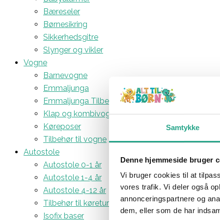
Bæreseler
Børnesikring
Sikkerhedsgitre
Slynger og vikler
Vogne
Barnevogne
Emmaljunga
Emmaljunga Tilbehør
Klap og kombivogne
Køreposer
Samtykke
Tilbehør til vogne
Autostole
Denne hjemmeside bruger c
Autostole 0-1 år
Vi bruger cookies til at tilpas
Autostole 1-4 år
vores trafik. Vi deler også 
Autostole 4-12 år
annonceringspartnere og anal
Tilbehør til køreturen
dem, eller som de har indsaml
Isofix baser