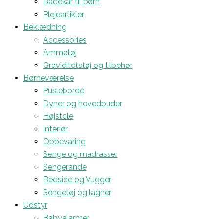
Badekar til børn
Plejeartikler
Beklædning
Accessories
Ammetøj
Graviditetstøj og tilbehør
Børneværelse
Pusleborde
Dyner og hovedpuder
Højstole
Interiør
Opbevaring
Senge og madrasser
Sengerande
Bedside og Vugger
Sengetøj og lagner
Udstyr
Babyalarmer