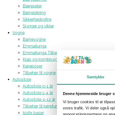
Bæreseler
Børnesikring
Sikkerhedsgitre
Slynger og vikler
Vogne
Barnevogne
Emmaljunga
Emmaljunga Tilbehør
Klap og kombivogne
Køreposer
Tilbehør til vogne
Samtykke
Autostole
Autostole 0-1 år
Autostole 1-4 år
Denne hjemmeside bruger c
Autostole 4-12 år
Vi bruger cookies til at tilpas
Tilbehør til køreturen
vores trafik. Vi deler også 
Isofix baser
annonceringspartnere og anal