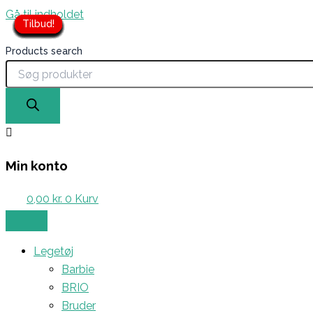
Gå til indholdet
Tilbud!
Tilbud!
Tilbud!
Tilbud!
Tilbud!
Tilbud!
Tilbud!
Tilbud!
Tilbud!
Tilbud!
Tilbud!
Tilbud!
Tilbud!
Tilbud!
Tilbud!
Tilbud!
Tilbud!
Tilbud!
Tilbud!
Tilbud!
Tilbud!
Products search
Min konto
0,00
kr.
0
Kurv
Legetøj
Barbie
BRIO
Bruder