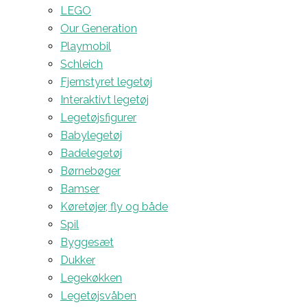
LEGO
Our Generation
Playmobil
Schleich
Fjernstyret legetøj
Interaktivt legetøj
Legetøjsfigurer
Babylegetøj
Badelegetøj
Børnebøger
Bamser
Køretøjer, fly og både
Spil
Byggesæt
Dukker
Legekøkken
Legetøjsvåben