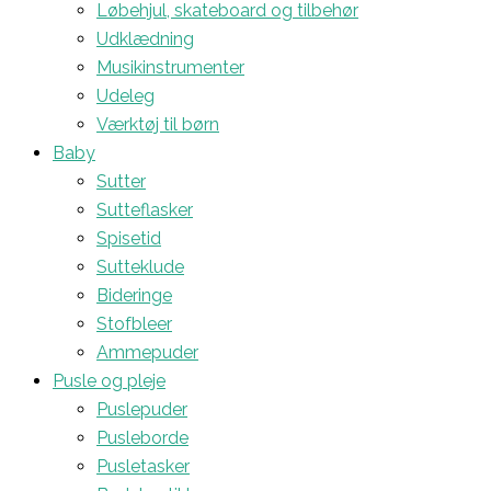
Løbehjul, skateboard og tilbehør
Udklædning
Musikinstrumenter
Udeleg
Værktøj til børn
Baby
Sutter
Sutteflasker
Spisetid
Sutteklude
Bideringe
Stofbleer
Ammepuder
Pusle og pleje
Puslepuder
Pusleborde
Pusletasker