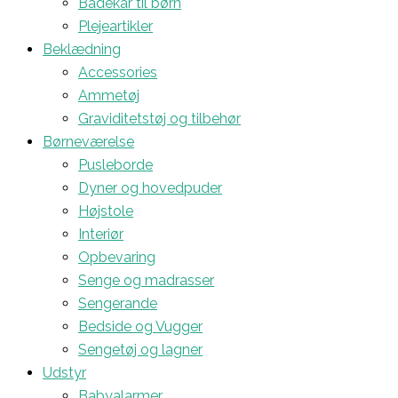
Badekar til børn
Plejeartikler
Beklædning
Accessories
Ammetøj
Graviditetstøj og tilbehør
Børneværelse
Pusleborde
Dyner og hovedpuder
Højstole
Interiør
Opbevaring
Senge og madrasser
Sengerande
Bedside og Vugger
Sengetøj og lagner
Udstyr
Babyalarmer