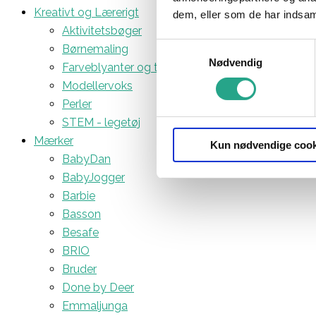
Kreativt og Lærerigt
dem, eller som de har indsaml
Aktivitetsbøger
Samtykkevalg
Børnemaling
Nødvendig
Farveblyanter og tuscher
Modellervoks
Perler
STEM - legetøj
Mærker
Kun nødvendige cook
BabyDan
BabyJogger
Barbie
Basson
Besafe
BRIO
Bruder
Done by Deer
Emmaljunga