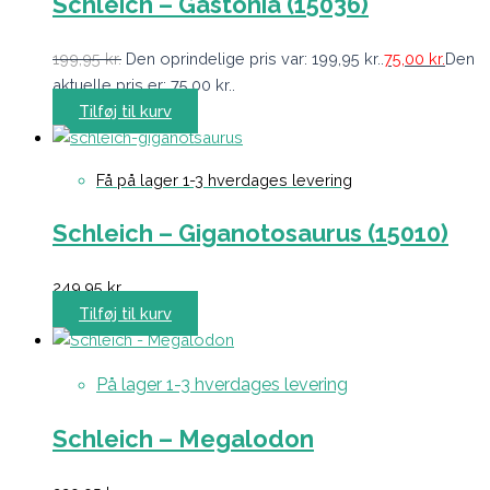
Schleich – Gastonia (15036)
199,95
kr.
Den oprindelige pris var: 199,95 kr..
75,00
kr.
Den
aktuelle pris er: 75,00 kr..
Tilføj til kurv
Få på lager 1-3 hverdages levering
Schleich – Giganotosaurus (15010)
249,95
kr.
Tilføj til kurv
På lager 1-3 hverdages levering
Schleich – Megalodon