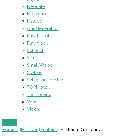
Neonate
Nonomo
Nsleep
Our Generation
Paw Patrol
Playmobil
Schleich
Siku
Small Wood
Stokke
Sylvanian Families
TOPModel
Träumeland
Voksi
Vtech
Forside
Mærker
Schleich
Schleich Dinosaurs