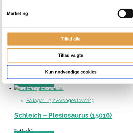
Schleich – Ceratosaurus (15019)
Marketing
179,95
kr.
Tilføj til kurv
Tillad alle
På lager 1-3 hverdages levering
Tillad valgte
Schleich – Kaprosuchus (15025)
Kun nødvendige cookies
179,95
kr.
Tilføj til kurv
På lager 1-3 hverdages levering
Schleich – Plesiosaurus (15016)
129,95
kr.