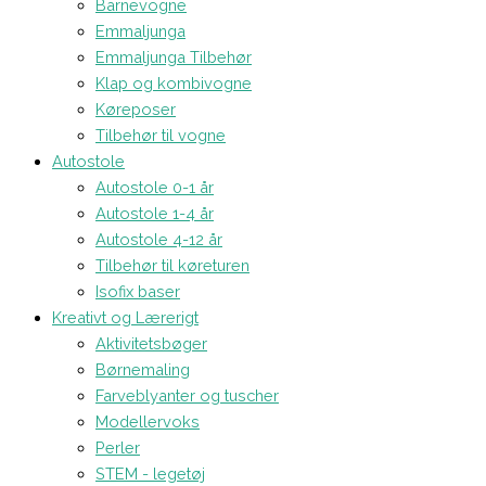
Barnevogne
Emmaljunga
Emmaljunga Tilbehør
Klap og kombivogne
Køreposer
Tilbehør til vogne
Autostole
Autostole 0-1 år
Autostole 1-4 år
Autostole 4-12 år
Tilbehør til køreturen
Isofix baser
Kreativt og Lærerigt
Aktivitetsbøger
Børnemaling
Farveblyanter og tuscher
Modellervoks
Perler
STEM - legetøj