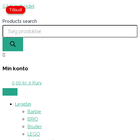
Gå til indholdet
Tilbud!
Tilbud!
Products search
Min konto
0,00
kr.
0
Kurv
Legetøj
Barbie
BRIO
Bruder
LEGO