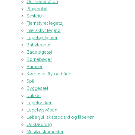
Our Generation
Playmobil
Schleich
Fjernstyret legetøj
Interaktivt legetøj
Legetøjsfigurer
Babylegetøj
Badelegetøj
Børnebøger
Bamser
Køretøjer, fly og både
Spil
Byggesæt
Dukker
Legekøkken
Legetøjsvåben
Løbehjul, skateboard og tilbehør
Udklædning
Musikinstrumenter