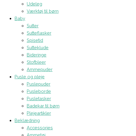
Udeleg
Værktøj til børn
Baby
Sutter
Sutteflasker
Spisetid
Sutteklude
Bideringe
Stofbleer
Ammepuder
Pusle og pleje
Puslepuder
Pusleborde
Pusletasker
Badekar til børn
Plejeartikler
Beklædning
Accessories
Ammetøj