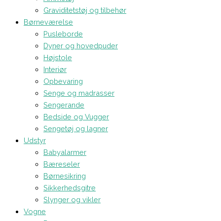
Graviditetstøj og tilbehør
Børneværelse
Pusleborde
Dyner og hovedpuder
Højstole
Interiør
Opbevaring
Senge og madrasser
Sengerande
Bedside og Vugger
Sengetøj og lagner
Udstyr
Babyalarmer
Bæreseler
Børnesikring
Sikkerhedsgitre
Slynger og vikler
Vogne