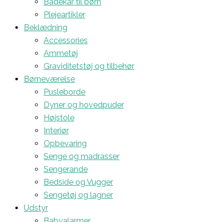
Badekar til børn
Plejeartikler
Beklædning
Accessories
Ammetøj
Graviditetstøj og tilbehør
Børneværelse
Pusleborde
Dyner og hovedpuder
Højstole
Interiør
Opbevaring
Senge og madrasser
Sengerande
Bedside og Vugger
Sengetøj og lagner
Udstyr
Babyalarmer