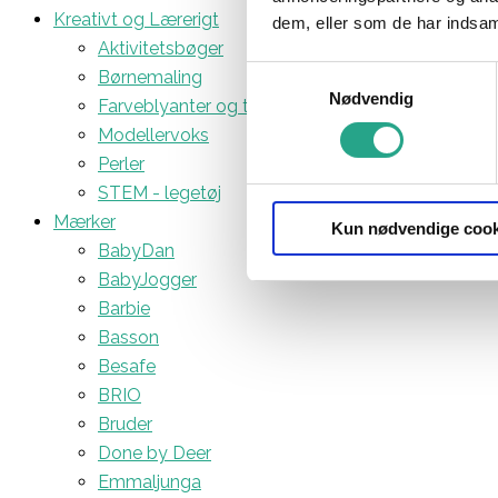
Kreativt og Lærerigt
dem, eller som de har indsaml
Aktivitetsbøger
Samtykkevalg
Børnemaling
Nødvendig
Farveblyanter og tuscher
Modellervoks
Perler
STEM - legetøj
Mærker
Kun nødvendige cook
BabyDan
BabyJogger
Barbie
Basson
Besafe
BRIO
Bruder
Done by Deer
Emmaljunga