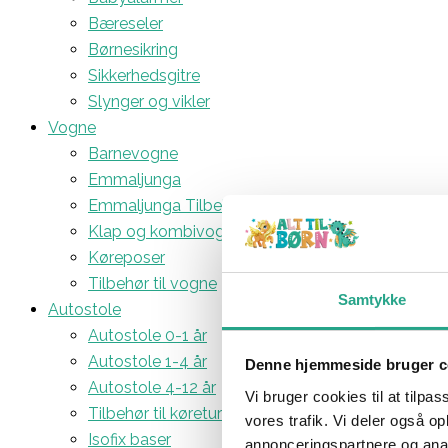
Bæreseler
Børnesikring
Sikkerhedsgitre
Slynger og vikler
Vogne
Barnevogne
Emmaljunga
Emmaljunga Tilbehør
Klap og kombivogne
Køreposer
Tilbehør til vogne
Samtykke
Autostole
Autostole 0-1 år
Autostole 1-4 år
Denne hjemmeside bruger c
Autostole 4-12 år
Vi bruger cookies til at tilpas
Tilbehør til køreturen
vores trafik. Vi deler også 
Isofix baser
annonceringspartnere og anal