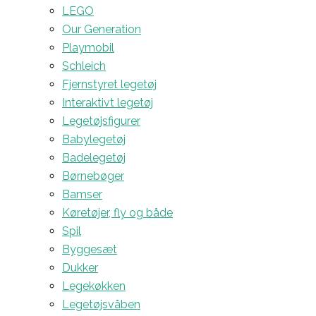
LEGO
Our Generation
Playmobil
Schleich
Fjernstyret legetøj
Interaktivt legetøj
Legetøjsfigurer
Babylegetøj
Badelegetøj
Børnebøger
Bamser
Køretøjer, fly og både
Spil
Byggesæt
Dukker
Legekøkken
Legetøjsvåben