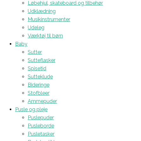
Løbehjul, skateboard og tilbehør
Udklædning
Musikinstrumenter
Udeleg
Værktøj til børn
Baby
Sutter
Sutteflasker
Spisetid
Sutteklude
Bideringe
Stofbleer
Ammepuder
Pusle og pleje
Puslepuder
Pusleborde
Pusletasker