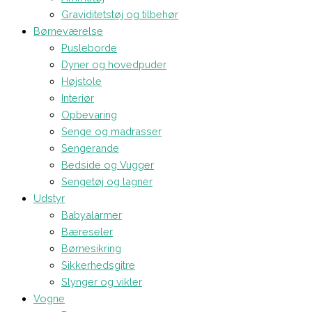
Graviditetstøj og tilbehør
Børneværelse
Pusleborde
Dyner og hovedpuder
Højstole
Interiør
Opbevaring
Senge og madrasser
Sengerande
Bedside og Vugger
Sengetøj og lagner
Udstyr
Babyalarmer
Bæreseler
Børnesikring
Sikkerhedsgitre
Slynger og vikler
Vogne