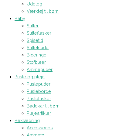
Udeleg
Værktøj til børn
Baby
Sutter
Sutteflasker
Spisetid
Sutteklude
Bideringe
Stofbleer
Ammepuder
Pusle og pleje
Puslepuder
Pusleborde
Pusletasker
Badekar til børn
Plejeartikler
Beklædning
Accessories
Ammetøj