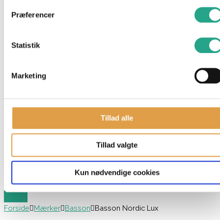
Neonate
Præferencer
Nonomo
Nsleep
Statistik
Our Generation
Paw Patrol
Playmobil
Marketing
Schleich
Siku
Small Wood
Stokke
Tillad alle
Sylvanian Families
TOPModel
Tillad valgte
Träumeland
Voksi
Kun nødvendige cookies
Vtech
Forside
Mærker
Basson
Basson Nordic Lux