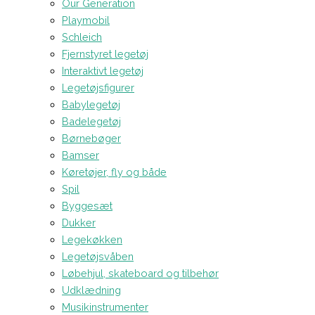
Our Generation
Playmobil
Schleich
Fjernstyret legetøj
Interaktivt legetøj
Legetøjsfigurer
Babylegetøj
Badelegetøj
Børnebøger
Bamser
Køretøjer, fly og både
Spil
Byggesæt
Dukker
Legekøkken
Legetøjsvåben
Løbehjul, skateboard og tilbehør
Udklædning
Musikinstrumenter