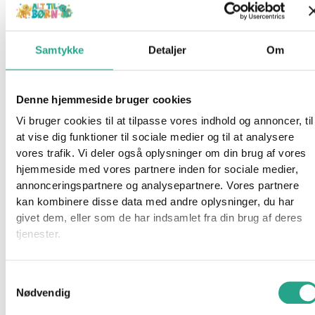
Mærker
BabyDan
BabyJogger
Samtykke
Detaljer
Om
Barbie
Basson
Besafe
Denne hjemmeside bruger cookies
BRIO
Vi bruger cookies til at tilpasse vores indhold og annoncer, til
Bruder
at vise dig funktioner til sociale medier og til at analysere
Done by Deer
vores trafik. Vi deler også oplysninger om din brug af vores
Emmaljunga
hjemmeside med vores partnere inden for sociale medier,
Fisher Price
annonceringspartnere og analysepartnere. Vores partnere
Hama
kan kombinere disse data med andre oplysninger, du har
Kids by Friis
givet dem, eller som de har indsamlet fra din brug af deres
Leander
tjenester.
LEGO
Little Dutch
Samtykkevalg
Maxi Cosi
Nødvendig
Membantu
Najell