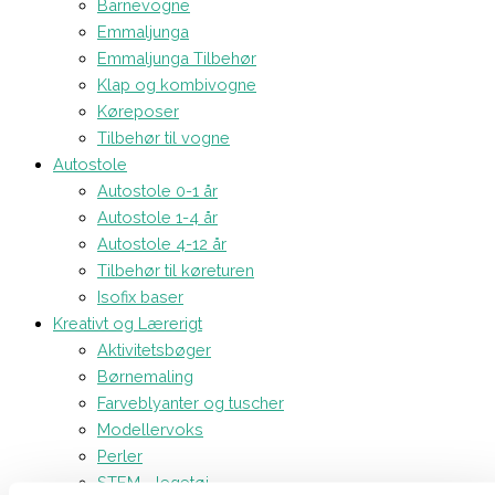
Barnevogne
Emmaljunga
Emmaljunga Tilbehør
Klap og kombivogne
Køreposer
Tilbehør til vogne
Autostole
Autostole 0-1 år
Autostole 1-4 år
Autostole 4-12 år
Tilbehør til køreturen
Isofix baser
Kreativt og Lærerigt
Aktivitetsbøger
Børnemaling
Farveblyanter og tuscher
Modellervoks
Perler
STEM - legetøj