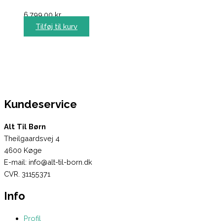
6.799,00
kr.
Tilføj til kurv
Kundeservice
Alt Til Børn
Theilgaardsvej 4
4600 Køge
E-mail: info@alt-til-born.dk
CVR. 31155371
Info
Profil