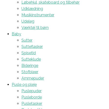
Løbehjul, skateboard og tilbehør
Udklædning
Musikinstrumenter
Udeleg
Værktøj til børn
Baby
Sutter
Sutteflasker
Spisetid
Sutteklude
Bideringe
Stofbleer
Ammepuder
Pusle og pleje
Puslepuder
Pusleborde
Pusletasker