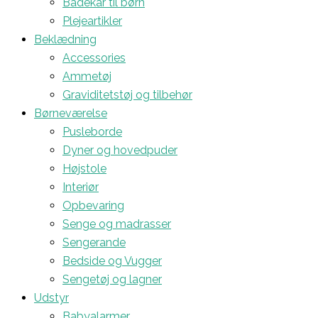
Badekar til børn
Plejeartikler
Beklædning
Accessories
Ammetøj
Graviditetstøj og tilbehør
Børneværelse
Pusleborde
Dyner og hovedpuder
Højstole
Interiør
Opbevaring
Senge og madrasser
Sengerande
Bedside og Vugger
Sengetøj og lagner
Udstyr
Babyalarmer