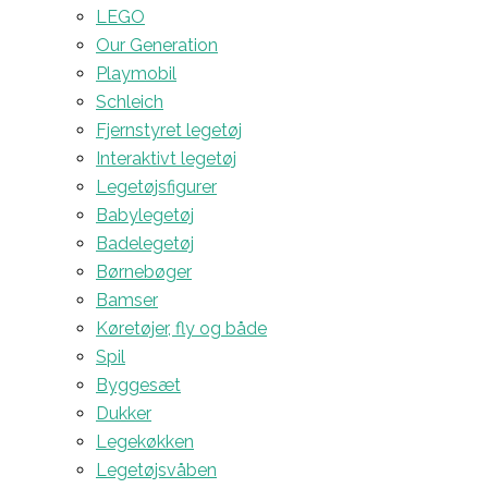
LEGO
Our Generation
Playmobil
Schleich
Fjernstyret legetøj
Interaktivt legetøj
Legetøjsfigurer
Babylegetøj
Badelegetøj
Børnebøger
Bamser
Køretøjer, fly og både
Spil
Byggesæt
Dukker
Legekøkken
Legetøjsvåben