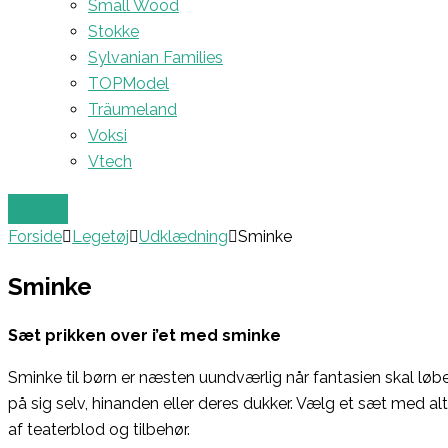
Small Wood
Stokke
Sylvanian Families
TOPModel
Träumeland
Voksi
Vtech
Forside
Legetøj
Udklædning
Sminke
Sminke
Sæt prikken over i’et med sminke
Sminke til børn er næsten uundværlig når fantasien skal lø
på sig selv, hinanden eller deres dukker. Vælg et sæt med 
af teaterblod og tilbehør.