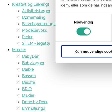
Kreativt og Lærerigt
dem, eller som de har indsaml
Aktivitetsbøger
Samtykkevalg
Børnemaling
Nødvendig
Farveblyanter og tuscher
Modellervoks
Perler
STEM - legetøj
Mærker
Kun nødvendige cook
BabyDan
BabyJogger
Barbie
Basson
Besafe
BRIO
Bruder
Done by Deer
Emmaljunga