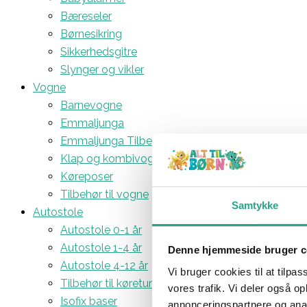
Bæreseler
Børnesikring
Sikkerhedsgitre
Slynger og vikler
Vogne
Barnevogne
Emmaljunga
Emmaljunga Tilbehør
Klap og kombivogne
Køreposer
Tilbehør til vogne
Samtykke
Autostole
Autostole 0-1 år
Autostole 1-4 år
Denne hjemmeside bruger c
Autostole 4-12 år
Vi bruger cookies til at tilpas
Tilbehør til køreturen
vores trafik. Vi deler også 
Isofix baser
annonceringspartnere og anal