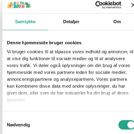
Mærker
BabyDan
BabyJogger
Samtykke
Detaljer
Om
Barbie
Basson
Besafe
Denne hjemmeside bruger cookies
BRIO
Vi bruger cookies til at tilpasse vores indhold og annoncer, til
Bruder
at vise dig funktioner til sociale medier og til at analysere
Done by Deer
vores trafik. Vi deler også oplysninger om din brug af vores
Emmaljunga
hjemmeside med vores partnere inden for sociale medier,
Fisher Price
annonceringspartnere og analysepartnere. Vores partnere
Hama
kan kombinere disse data med andre oplysninger, du har
Kids by Friis
givet dem, eller som de har indsamlet fra din brug af deres
Leander
tjenester.
LEGO
Little Dutch
Maxi Cosi
Samtykkevalg
Nødvendig
Membantu
Najell