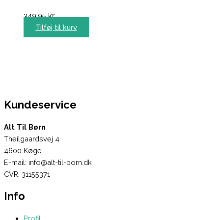
349,95
kr.
Tilføj til kurv
Kundeservice
Alt Til Børn
Theilgaardsvej 4
4600 Køge
E-mail: info@alt-til-born.dk
CVR. 31155371
Info
Profil