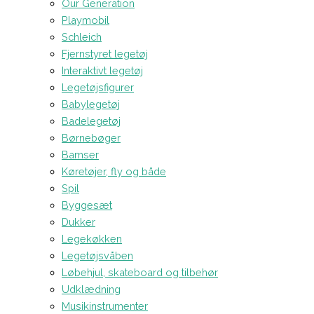
Our Generation
Playmobil
Schleich
Fjernstyret legetøj
Interaktivt legetøj
Legetøjsfigurer
Babylegetøj
Badelegetøj
Børnebøger
Bamser
Køretøjer, fly og både
Spil
Byggesæt
Dukker
Legekøkken
Legetøjsvåben
Løbehjul, skateboard og tilbehør
Udklædning
Musikinstrumenter