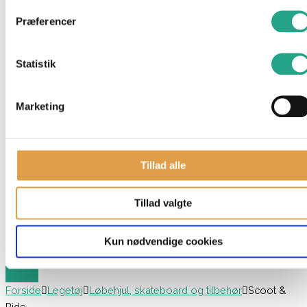
Neonate
Præferencer
Nonomo
Nsleep
Our Generation
Statistik
Paw Patrol
Playmobil
Marketing
Schleich
Siku
Small Wood
Stokke
Tillad alle
Sylvanian Families
TOPModel
Tillad valgte
Träumeland
Voksi
Kun nødvendige cookies
Vtech
Forside
Legetøj
Løbehjul, skateboard og tilbehør
Scoot &
Ride