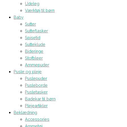
Udeleg
Værktøj til børn
Baby
Sutter
Sutteflasker
Spisetid
Sutteklude
Bideringe
Stofbleer
Ammepuder
Pusle og pleje
Puslepuder
Pusleborde
Pusletasker
Badekar til børn
Plejeartikler
Beklædning
Accessories
Ammetøj