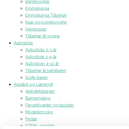
Barnevogne
Emmaljunga
Emmaljunga Tilbehør
Klap og kombivogne
Køreposer
Tilbehør til vogne
Autostole
Autostole 0-1 år
Autostole 1-4 år
Autostole 4-12 år
Tilbehør til køreturen
Isofix baser
Kreativt og Lærerigt
Aktivitetsbøger
Børnemaling
Farveblyanter og tuscher
Modellervoks
Perler
STEM - legetøj