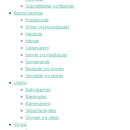
Graviditetstøj og tilbehør
Børneværelse
Pusleborde
Dyner og hovedpuder
Højstole
Interiør
Opbevaring
Senge og madrasser
Sengerande
Bedside og Vugger
Sengetøj og lagner
Udstyr
Babyalarmer
Bæreseler
Børnesikring
Sikkerhedsgitre
Slynger og vikler
Vogne