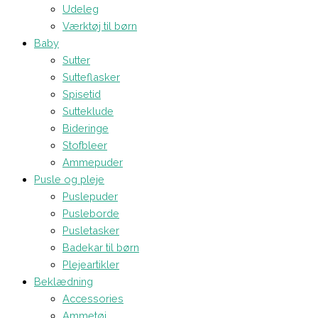
Udeleg
Værktøj til børn
Baby
Sutter
Sutteflasker
Spisetid
Sutteklude
Bideringe
Stofbleer
Ammepuder
Pusle og pleje
Puslepuder
Pusleborde
Pusletasker
Badekar til børn
Plejeartikler
Beklædning
Accessories
Ammetøj