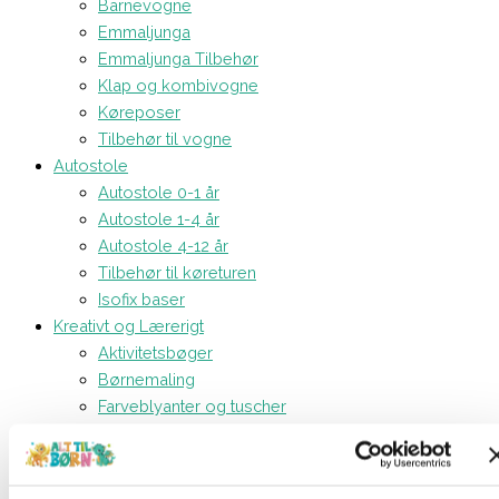
Barnevogne
Emmaljunga
Emmaljunga Tilbehør
Klap og kombivogne
Køreposer
Tilbehør til vogne
Autostole
Autostole 0-1 år
Autostole 1-4 år
Autostole 4-12 år
Tilbehør til køreturen
Isofix baser
Kreativt og Lærerigt
Aktivitetsbøger
Børnemaling
Farveblyanter og tuscher
Modellervoks
Perler
STEM - legetøj