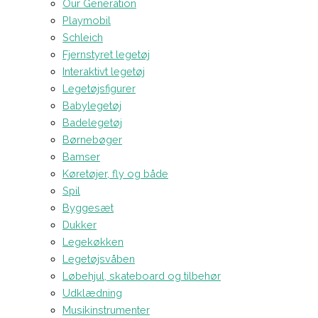
Our Generation
Playmobil
Schleich
Fjernstyret legetøj
Interaktivt legetøj
Legetøjsfigurer
Babylegetøj
Badelegetøj
Børnebøger
Bamser
Køretøjer, fly og både
Spil
Byggesæt
Dukker
Legekøkken
Legetøjsvåben
Løbehjul, skateboard og tilbehør
Udklædning
Musikinstrumenter