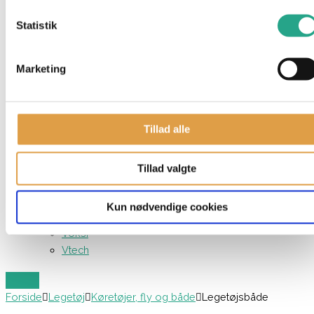
Neonate
Statistik
Nonomo
Nsleep
Our Generation
Marketing
Paw Patrol
Playmobil
Schleich
Tillad alle
Siku
Small Wood
Stokke
Tillad valgte
Sylvanian Families
TOPModel
Kun nødvendige cookies
Träumeland
Voksi
Vtech
Forside
Legetøj
Køretøjer, fly og både
Legetøjsbåde