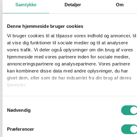
Mærker
Samtykke
Detaljer
Om
BabyDan
BabyJogger
Barbie
Denne hjemmeside bruger cookies
Basson
Vi bruger cookies til at tilpasse vores indhold og annoncer, til
Besafe
at vise dig funktioner til sociale medier og til at analysere
BRIO
vores trafik. Vi deler også oplysninger om din brug af vores
Bruder
hjemmeside med vores partnere inden for sociale medier,
Done by Deer
annonceringspartnere og analysepartnere. Vores partnere
Emmaljunga
kan kombinere disse data med andre oplysninger, du har
Fisher Price
givet dem, eller som de har indsamlet fra din brug af deres
Hama
tjenester.
Kids by Friis
Leander
Samtykkevalg
LEGO
Nødvendig
Little Dutch
Maxi Cosi
Membantu
Præferencer
Najell