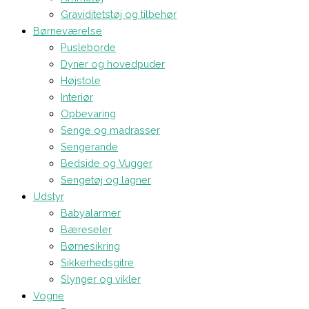
Graviditetstøj og tilbehør
Børneværelse
Pusleborde
Dyner og hovedpuder
Højstole
Interiør
Opbevaring
Senge og madrasser
Sengerande
Bedside og Vugger
Sengetøj og lagner
Udstyr
Babyalarmer
Bæreseler
Børnesikring
Sikkerhedsgitre
Slynger og vikler
Vogne