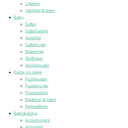
Udeleg
Værktøj til børn
Baby
Sutter
Sutteflasker
Spisetid
Sutteklude
Bideringe
Stofbleer
Ammepuder
Pusle og pleje
Puslepuder
Pusleborde
Pusletasker
Badekar til børn
Plejeartikler
Beklædning
Accessories
Ammetøj