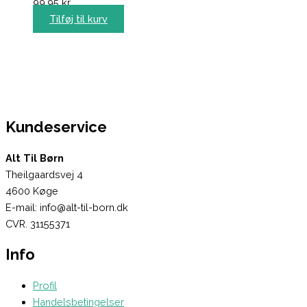
99,95
kr.
Tilføj til kurv
Kundeservice
Alt Til Børn
Theilgaardsvej 4
4600 Køge
E-mail: info@alt-til-born.dk
CVR. 31155371
Info
Profil
Handelsbetingelser