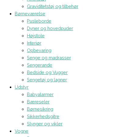
Graviditetstøj og tilbehør
Børneværelse
Pusleborde
Dyner og hovedpuder
Højstole
Interiør
Opbevaring
Senge og madrasser
Sengerande
Bedside og Vugger
Sengetøj og lagner
Udstyr
Babyalarmer
Bæreseler
Børnesikring
Sikkerhedsgitre
Slynger og vikler
Vogne