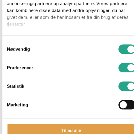
Mærker
annonceringspartnere og analysepartnere. Vores partnere
kan kombinere disse data med andre oplysninger, du har
BabyDan
givet dem, eller som de har indsamlet fra din brug af deres
BabyJogger
tjenester.
Barbie
Basson
Besafe
Samtykkevalg
BRIO
Nødvendig
Bruder
Done by Deer
Præferencer
Emmaljunga
Fisher Price
Hama
Statistik
Kids by Friis
Leander
LEGO
Marketing
Little Dutch
Maxi Cosi
Membantu
Tillad alle
Najell