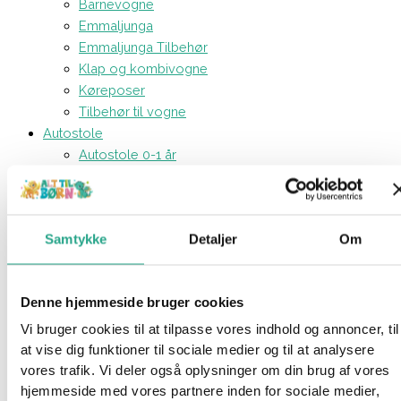
Barnevogne
Emmaljunga
Emmaljunga Tilbehør
Klap og kombivogne
Køreposer
Tilbehør til vogne
Autostole
Autostole 0-1 år
Autostole 1-4 år
Autostole 4-12 år
Tilbehør til køreturen
Samtykke
Detaljer
Om
Isofix baser
Kreativt og Lærerigt
Aktivitetsbøger
Denne hjemmeside bruger cookies
Børnemaling
Farveblyanter og tuscher
Vi bruger cookies til at tilpasse vores indhold og annoncer, til
Modellervoks
at vise dig funktioner til sociale medier og til at analysere
Perler
vores trafik. Vi deler også oplysninger om din brug af vores
STEM - legetøj
hjemmeside med vores partnere inden for sociale medier,