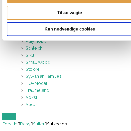
Neonate
Tillad valgte
Nonomo
Nsleep
Our Generation
Kun nødvendige cookies
Paw Patrol
Playmobil
Schleich
Siku
Small Wood
Stokke
Sylvanian Families
TOPModel
Träumeland
Voksi
Vtech
Forside
Baby
Sutter
Suttesnore