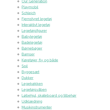
Our Generation
Playmobil
Schleich
Fjernstyret legetøj
Interaktivt legetøj
Legetøjsfigurer
Babylegetøj
Badelegetøj
Børnebøger
Bamser
Køretøjer, fly og både
Spil
Byggesæt
Dukker
Legekøkken
Legetøjsvåben
Løbehjul, skateboard og tilbehør
Udklædning
Musikinstrumenter