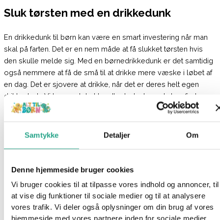
Sluk tørsten med en drikkedunk
En drikkedunk til børn kan være en smart investering når man
skal på farten. Det er en nem måde at få slukket tørsten hvis
den skulle melde sig. Med en børnedrikkedunk er det samtidig
også nemmere at få de små til at drikke mere væske i løbet af
en dag. Det er sjovere at drikke, når det er deres helt egen
drikkedunk. Vi har samlet et bredt udvalg, hvor du kan finde
både store og små drikkedunke. Se udvalget her på siden af
børne drikkedunke.
Samtykke
Detaljer
Om
På lager 1-3 hverdages levering
Denne hjemmeside bruger cookies
Vi bruger cookies til at tilpasse vores indhold og annoncer, til
Done by Deer – Straw Bottle Tiny
at vise dig funktioner til sociale medier og til at analysere
vores trafik. Vi deler også oplysninger om din brug af vores
Farm (Blue)
hjemmeside med vores partnere inden for sociale medier,