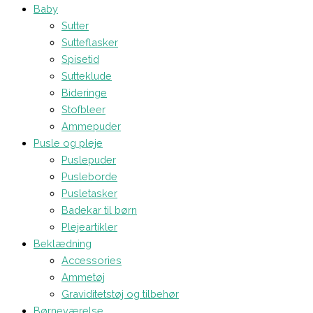
Baby
Sutter
Sutteflasker
Spisetid
Sutteklude
Bideringe
Stofbleer
Ammepuder
Pusle og pleje
Puslepuder
Pusleborde
Pusletasker
Badekar til børn
Plejeartikler
Beklædning
Accessories
Ammetøj
Graviditetstøj og tilbehør
Børneværelse