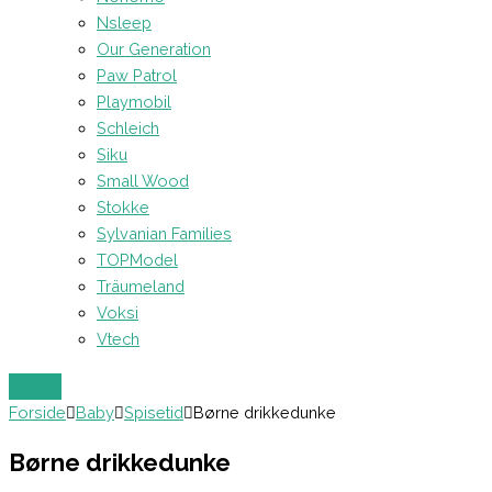
Nsleep
Our Generation
Paw Patrol
Playmobil
Schleich
Siku
Small Wood
Stokke
Sylvanian Families
TOPModel
Träumeland
Voksi
Vtech
Forside
Baby
Spisetid
Børne drikkedunke
Børne drikkedunke