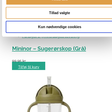
Tillad valgte
Kun nødvendige cookies
På lager 1-3 hverdages levering
Mininor – Sugerørskop (Grå)
99,95
kr.
Tilføj til kurv