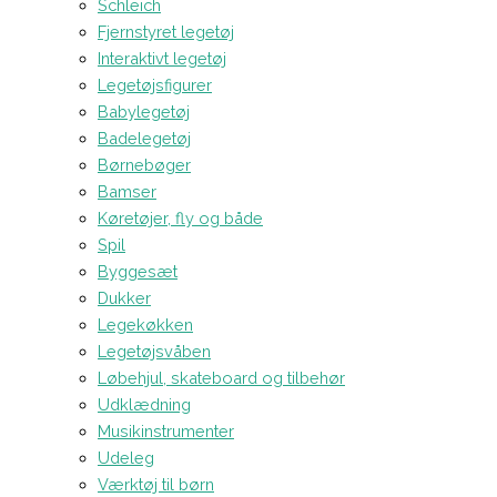
Schleich
Fjernstyret legetøj
Interaktivt legetøj
Legetøjsfigurer
Babylegetøj
Badelegetøj
Børnebøger
Bamser
Køretøjer, fly og både
Spil
Byggesæt
Dukker
Legekøkken
Legetøjsvåben
Løbehjul, skateboard og tilbehør
Udklædning
Musikinstrumenter
Udeleg
Værktøj til børn