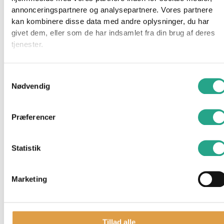
annonceringspartnere og analysepartnere. Vores partnere
99,95
kr.
kan kombinere disse data med andre oplysninger, du har
Tilføj til kurv
givet dem, eller som de har indsamlet fra din brug af deres
tjenester.
På lager 1-3 hverdages levering
Samtykkevalg
Mininor – Sugerørskop (Lyseblå)
Nødvendig
99,95
kr.
Præferencer
Tilføj til kurv
Statistik
Marketing
Tillad alle