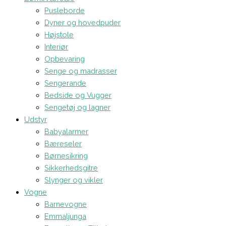
Pusleborde
Dyner og hovedpuder
Højstole
Interiør
Opbevaring
Senge og madrasser
Sengerande
Bedside og Vugger
Sengetøj og lagner
Udstyr
Babyalarmer
Bæreseler
Børnesikring
Sikkerhedsgitre
Slynger og vikler
Vogne
Barnevogne
Emmaljunga