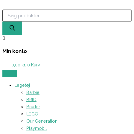
Products
Gå
search
til
indholdet
Min konto
0,00
kr.
0
Kurv
Legetøj
Barbie
BRIO
Bruder
LEGO
Our Generation
Playmobil