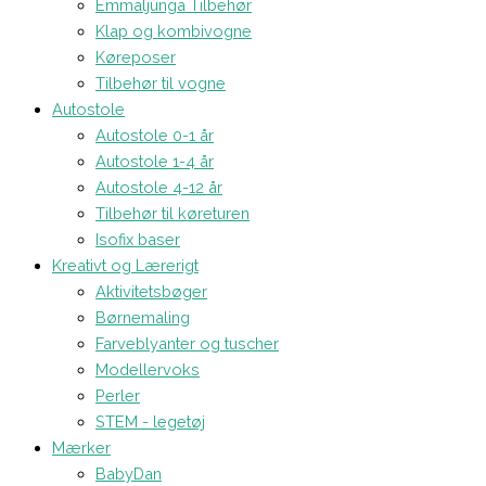
Emmaljunga Tilbehør
Klap og kombivogne
Køreposer
Tilbehør til vogne
Autostole
Autostole 0-1 år
Autostole 1-4 år
Autostole 4-12 år
Tilbehør til køreturen
Isofix baser
Kreativt og Lærerigt
Aktivitetsbøger
Børnemaling
Farveblyanter og tuscher
Modellervoks
Perler
STEM - legetøj
Mærker
BabyDan