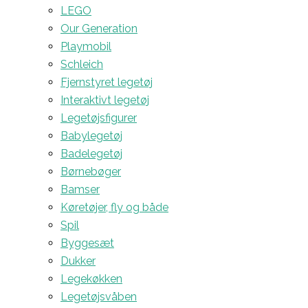
LEGO
Our Generation
Playmobil
Schleich
Fjernstyret legetøj
Interaktivt legetøj
Legetøjsfigurer
Babylegetøj
Badelegetøj
Børnebøger
Bamser
Køretøjer, fly og både
Spil
Byggesæt
Dukker
Legekøkken
Legetøjsvåben