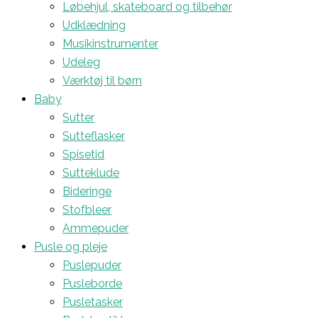
Løbehjul, skateboard og tilbehør
Udklædning
Musikinstrumenter
Udeleg
Værktøj til børn
Baby
Sutter
Sutteflasker
Spisetid
Sutteklude
Bideringe
Stofbleer
Ammepuder
Pusle og pleje
Puslepuder
Pusleborde
Pusletasker