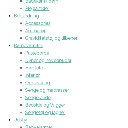
Badekar til børn
Plejeartikler
Beklædning
Accessories
Ammetøj
Graviditetstøj og tilbehør
Børneværelse
Pusleborde
Dyner og hovedpuder
Højstole
Interiør
Opbevaring
Senge og madrasser
Sengerande
Bedside og Vugger
Sengetøj og lagner
Udstyr
Babyalarmer