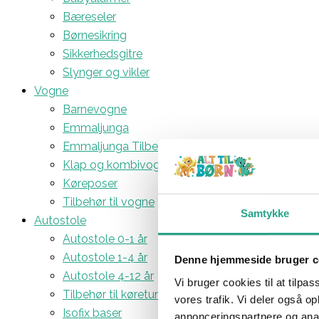
Bæreseler
Børnesikring
Sikkerhedsgitre
Slynger og vikler
Vogne
Barnevogne
Emmaljunga
Emmaljunga Tilbehør
Klap og kombivogne
Køreposer
Tilbehør til vogne
Samtykke
Autostole
Autostole 0-1 år
Autostole 1-4 år
Denne hjemmeside bruger c
Autostole 4-12 år
Vi bruger cookies til at tilpas
Tilbehør til køreturen
vores trafik. Vi deler også 
Isofix baser
annonceringspartnere og anal