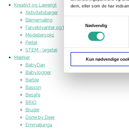
Kreativt og Lærerigt
dem, eller som de har indsaml
Aktivitetsbøger
Samtykkevalg
Børnemaling
Nødvendig
Farveblyanter og tuscher
Modellervoks
Perler
STEM - legetøj
Mærker
Kun nødvendige cook
BabyDan
BabyJogger
Barbie
Basson
Besafe
BRIO
Bruder
Done by Deer
Emmaljunga