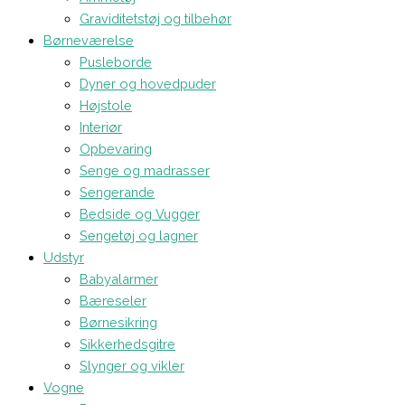
Graviditetstøj og tilbehør
Børneværelse
Pusleborde
Dyner og hovedpuder
Højstole
Interiør
Opbevaring
Senge og madrasser
Sengerande
Bedside og Vugger
Sengetøj og lagner
Udstyr
Babyalarmer
Bæreseler
Børnesikring
Sikkerhedsgitre
Slynger og vikler
Vogne