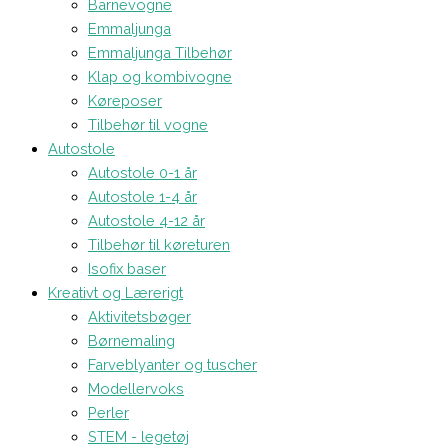
Barnevogne
Emmaljunga
Emmaljunga Tilbehør
Klap og kombivogne
Køreposer
Tilbehør til vogne
Autostole
Autostole 0-1 år
Autostole 1-4 år
Autostole 4-12 år
Tilbehør til køreturen
Isofix baser
Kreativt og Lærerigt
Aktivitetsbøger
Børnemaling
Farveblyanter og tuscher
Modellervoks
Perler
STEM - legetøj