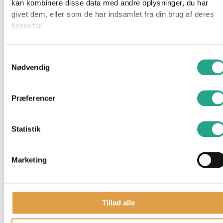
kan kombinere disse data med andre oplysninger, du har
forskellige figurer og størrelser, og de er et stort hit, især
givet dem, eller som de har indsamlet fra din brug af deres
blandt børn og samlere.
tjenester.
Specifikationer
Alder: 0 år
Samtykkevalg
Nødvendig
Mål: 19 cm
Materiale: 100% polyester
Præferencer
Har du spørgsmål til denne vare?
"
*
" indikerer påkrævede felter
Statistik
Dette felt er skjult, når du får vist formularen
varenavn
Marketing
Dette felt er skjult, når du får vist formularen
Tillad alle
EAN