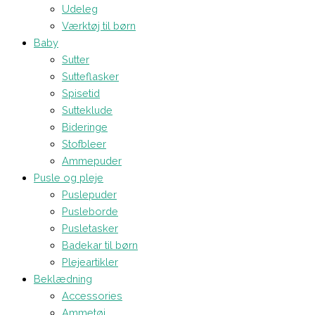
Udeleg
Værktøj til børn
Baby
Sutter
Sutteflasker
Spisetid
Sutteklude
Bideringe
Stofbleer
Ammepuder
Pusle og pleje
Puslepuder
Pusleborde
Pusletasker
Badekar til børn
Plejeartikler
Beklædning
Accessories
Ammetøj