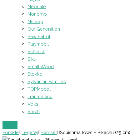
Neonate
Nonomo
Nsleep
Our Generation
Paw Patrol
Playmobil
Schleich
Siku
Small Wood
Stokke
Sylvanian Families
TOPModel
Träumeland
Voksi
Vtech
Forside
Legetøj
Bamser
Squishmallows – Pikachu (25 cm)