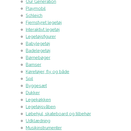
Our Generation
Playmobil
Schleich
Fjernstyret legetøj
Interaktivt legetøj
Legetøjsfigurer
Babylegetøj
Badelegetøj
Børnebøger
Bamser
Køretøjer, fly og både
Spil
Byggesæt
Dukker
Legekøkken
Legetøjsvåben
Løbehjul, skateboard og tilbehør
Udklædning
Musikinstrumenter