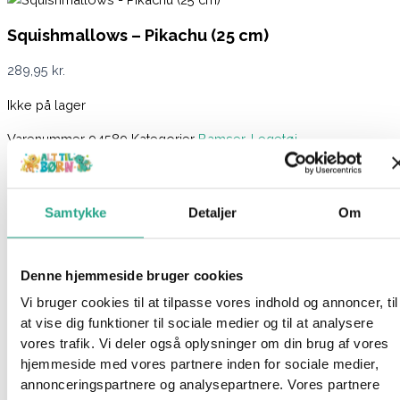
Squishmallows – Pikachu (25 cm)
289,95
kr.
Ikke på lager
Varenummer
94589
Kategorier
Bamser
,
Legetøj
Beskrivelse
Spørg om produktet
Samtykke
Detaljer
Om
Pikachu er kendt fra Pokemón. Den populære børneserie hvor
man følger drengen Ash og hans søde Pikachu i kampen om at
blive verdens bedste Pokemón træner.
Denne hjemmeside bruger cookies
Vi bruger cookies til at tilpasse vores indhold og annoncer, til
Denne søde Pikachu fra Squishmallows måler 25 cm høj og er
at vise dig funktioner til sociale medier og til at analysere
den perfekte krammeven for en Pokemón fan.
vores trafik. Vi deler også oplysninger om din brug af vores
hjemmeside med vores partnere inden for sociale medier,
Squishmallows er en skøn serie af bløde plysdyr, elsket for
annonceringspartnere og analysepartnere. Vores partnere
deres utroligt bløde og “squishy” tekstur. Disse plyslegetøj fås i