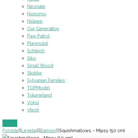
Neonate
Nonomo
Nsleep
Our Generation
Paw Patrol
Playmobil
Schleich
Siku
Small Wood
Stokke
Sylvanian Families
TOPModel
Träumeland
Voksi
Vtech
Forside
Legetøj
Bamser
Squishmallows – Mipsy (50 cm)