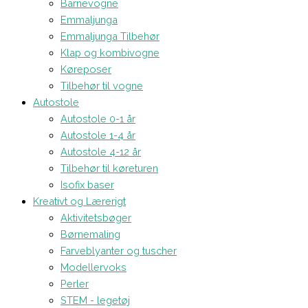
Barnevogne
Emmaljunga
Emmaljunga Tilbehør
Klap og kombivogne
Køreposer
Tilbehør til vogne
Autostole
Autostole 0-1 år
Autostole 1-4 år
Autostole 4-12 år
Tilbehør til køreturen
Isofix baser
Kreativt og Lærerigt
Aktivitetsbøger
Børnemaling
Farveblyanter og tuscher
Modellervoks
Perler
STEM - legetøj