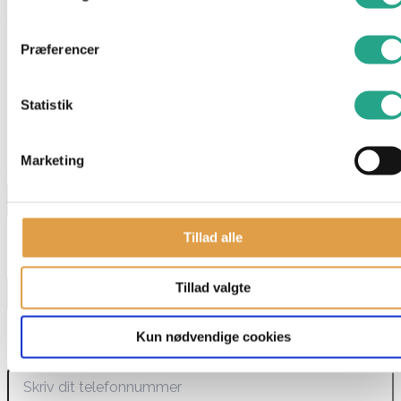
Alder: 0 år
Mål: 50 cm
Præferencer
Materiale: 100% polyester
Har du spørgsmål til denne vare?
Statistik
"
*
" indikerer påkrævede felter
Marketing
Navn
*
Tillad alle
E-mail
*
Tillad valgte
Kun nødvendige cookies
Telefon