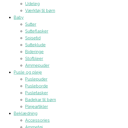
Udeleg
Værktøj til børn
Baby
Sutter
Sutteflasker
Spisetid
Sutteklude
Bideringe
Stofbleer
Ammepuder
Pusle og pleje
Puslepuder
Pusleborde
Pusletasker
Badekar til børn
Plejeartikler
Beklædning
Accessories
Ammetøj