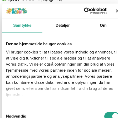
Squishmallows – Mipsy (50 cm)
399,95
kr.
Samtykke
Detaljer
Om
Ikke på lager
Varenummer
94604
Kategorier
Bamser
,
Legetøj
Denne hjemmeside bruger cookies
Beskrivelse
Vi bruger cookies til at tilpasse vores indhold og annoncer, til
Spørg om produktet
at vise dig funktioner til sociale medier og til at analysere
vores trafik. Vi deler også oplysninger om din brug af vores
Det her er Mipsy. Mipsy er en grøn, hvid og turkis bamse, der
hjemmeside med vores partnere inden for sociale medier,
elsker at ramme og putte.
annonceringspartnere og analysepartnere. Vores partnere
kan kombinere disse data med andre oplysninger, du har
Squishmallows er en skøn serie af bløde plysdyr, elsket for
givet dem, eller som de har indsamlet fra din brug af deres
deres utroligt bløde og “squishy” tekstur. Disse plyslegetøj fås i
tjenester.
forskellige figurer og størrelser, og de er et stort hit, især
blandt børn og samlere.
Samtykkevalg
Nødvendig
Specifikationer