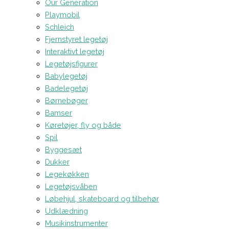
Our Generation
Playmobil
Schleich
Fjernstyret legetøj
Interaktivt legetøj
Legetøjsfigurer
Babylegetøj
Badelegetøj
Børnebøger
Bamser
Køretøjer, fly og både
Spil
Byggesæt
Dukker
Legekøkken
Legetøjsvåben
Løbehjul, skateboard og tilbehør
Udklædning
Musikinstrumenter