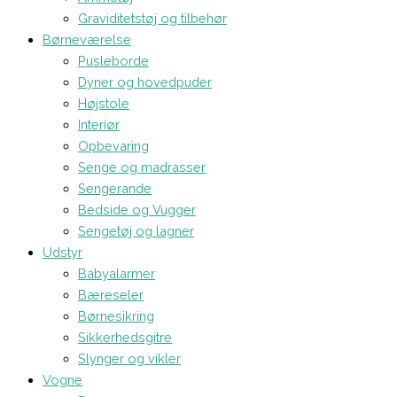
Graviditetstøj og tilbehør
Børneværelse
Pusleborde
Dyner og hovedpuder
Højstole
Interiør
Opbevaring
Senge og madrasser
Sengerande
Bedside og Vugger
Sengetøj og lagner
Udstyr
Babyalarmer
Bæreseler
Børnesikring
Sikkerhedsgitre
Slynger og vikler
Vogne