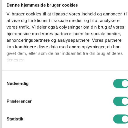
Denne hjemmeside bruger cookies
der holdes fast i longen! Rideeleven Zoe lærer, at longering
fremmer hestens koncentration og styrker båndet mellem hest
Vi bruger cookies til at tilpasse vores indhold og annoncer, til
og rytter.
at vise dig funktioner til sociale medier og til at analysere
vores trafik. Vi deler også oplysninger om din brug af vores
Der er en træhest til rådighed til øvelser, og takket være det
hjemmeside med vores partnere inden for sociale medier,
omfattende udstyr kan man lære forskellige rideteknikker.
annonceringspartnere og analysepartnere. Vores partnere
Zoes knabstrupper skal selvfølgelig også strigles og fodres
kan kombinere disse data med andre oplysninger, du har
regelmæssigt. Undervisningen på Waterfalls ridecenter er
givet dem, eller som de har indsamlet fra din brug af deres
aldrig kedelig!
tjenester.
Specifikationer
Samtykkevalg
Alder: 4 år
Nødvendig
Indhold: 67 dele
OBS. IKKE EGNET TIL BØRN UNDER 3 ÅR
Præferencer
Har du spørgsmål til denne vare?
Statistik
"
*
" indikerer påkrævede felter