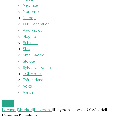
Neonate
Nonomo
Nsleep
Our Generation
Paw Patrol
Playmobil
Schleich
Siku
Small Wood
Stokke
Sylvanian Families
TOPModel
Träumeland
Voksi
Vtech
Forside
Mærker
Playmobil
Playmobil Horses Of Waterfall –
Moderne Rideskole