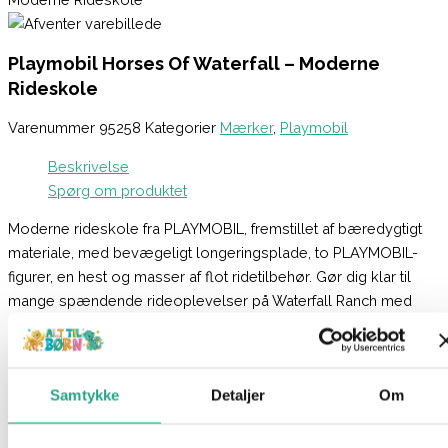
Playmobil Horses Of Waterfall – Moderne
Rideskole
Varenummer
95258
Kategorier
Mærker
,
Playmobil
Beskrivelse
Spørg om produktet
Moderne rideskole fra PLAYMOBIL, fremstillet af bæredygtigt
materiale, med bevægeligt longeringsplade, to PLAYMOBIL-
figurer, en hest og masser af flot ridetilbehør. Gør dig klar til
mange spændende rideoplevelser på Waterfall Ranch med
den moderne rideskole fra PLAYMOBIL!
På Waterfalls ridebane lærer du alt om korrekt håndtering af
heste og de forskellige rideteknikker! Rideinstruktøren Owen er
Samtykke
Detaljer
Om
fastgjort til den nye longeringsplade, og hesten er placeret i
den gennemsigtige skinne, så den kan løbe rigtigt rundt, mens