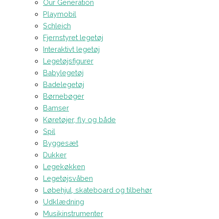
Our Generation
Playmobil
Schleich
Fjernstyret legetøj
Interaktivt legetøj
Legetøjsfigurer
Babylegetøj
Badelegetøj
Børnebøger
Bamser
Køretøjer, fly og både
Spil
Byggesæt
Dukker
Legekøkken
Legetøjsvåben
Løbehjul, skateboard og tilbehør
Udklædning
Musikinstrumenter