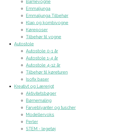
Barnevogne
Emmaljunga
Emmaljunga Tilbehør
Klap og kombivogne
Køreposer
Tilbehør til vogne
Autostole
Autostole 0-1 år
Autostole 1-4 år
Autostole 4-12 år
Tilbehør til køreturen
Isofix baser
Kreativt og Lærerigt
Aktivitetsbøger
Børnemaling
Farveblyanter og tuscher
Modellervoks
Perler
STEM - legetøj