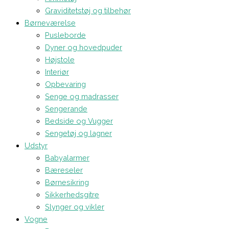
Graviditetstøj og tilbehør
Børneværelse
Pusleborde
Dyner og hovedpuder
Højstole
Interiør
Opbevaring
Senge og madrasser
Sengerande
Bedside og Vugger
Sengetøj og lagner
Udstyr
Babyalarmer
Bæreseler
Børnesikring
Sikkerhedsgitre
Slynger og vikler
Vogne