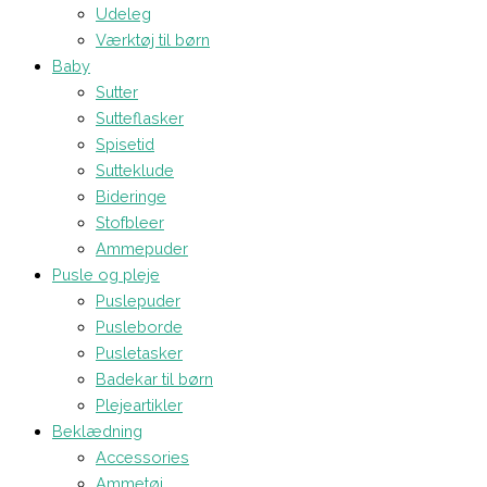
Udeleg
Værktøj til børn
Baby
Sutter
Sutteflasker
Spisetid
Sutteklude
Bideringe
Stofbleer
Ammepuder
Pusle og pleje
Puslepuder
Pusleborde
Pusletasker
Badekar til børn
Plejeartikler
Beklædning
Accessories
Ammetøj