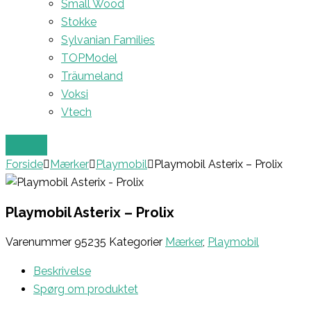
Small Wood
Stokke
Sylvanian Families
TOPModel
Träumeland
Voksi
Vtech
Forside
Mærker
Playmobil
Playmobil Asterix – Prolix
Playmobil Asterix – Prolix
Varenummer
95235
Kategorier
Mærker
,
Playmobil
Beskrivelse
Spørg om produktet