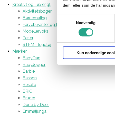
Kreativt og Lærerigt
dem, eller som de har indsaml
Aktivitetsbøger
Samtykkevalg
Børnemaling
Nødvendig
Farveblyanter og tuscher
Modellervoks
Perler
STEM - legetøj
Mærker
Kun nødvendige cook
BabyDan
BabyJogger
Barbie
Basson
Besafe
BRIO
Bruder
Done by Deer
Emmaljunga