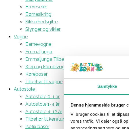
Bæreseler
Børnesikring
Sikkerhedsgitre
Slynger og vikler
Vogne
Barnevogne
Emmaljunga
Emmaljunga Tilbehør
Klap og kombivogne
Køreposer
Tilbehør til vogne
Samtykke
Autostole
Autostole 0-1 år
Autostole 1-4 år
Denne hjemmeside bruger c
Autostole 4-12 år
Vi bruger cookies til at tilpas
Tilbehør til køreturen
vores trafik. Vi deler også 
Isofix baser
annonceringspartnere og anal