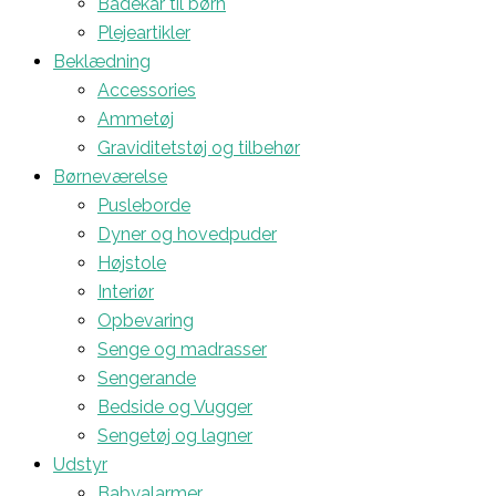
Badekar til børn
Plejeartikler
Beklædning
Accessories
Ammetøj
Graviditetstøj og tilbehør
Børneværelse
Pusleborde
Dyner og hovedpuder
Højstole
Interiør
Opbevaring
Senge og madrasser
Sengerande
Bedside og Vugger
Sengetøj og lagner
Udstyr
Babyalarmer