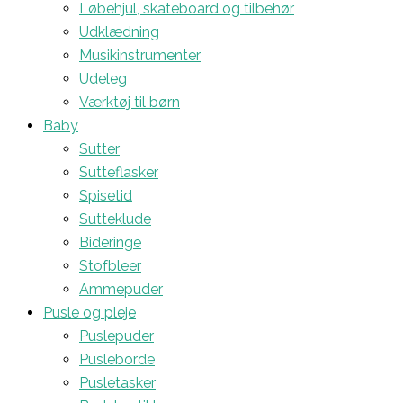
Løbehjul, skateboard og tilbehør
Udklædning
Musikinstrumenter
Udeleg
Værktøj til børn
Baby
Sutter
Sutteflasker
Spisetid
Sutteklude
Bideringe
Stofbleer
Ammepuder
Pusle og pleje
Puslepuder
Pusleborde
Pusletasker