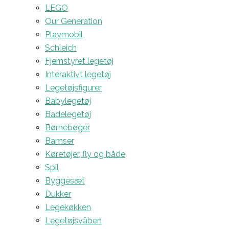
LEGO
Our Generation
Playmobil
Schleich
Fjernstyret legetøj
Interaktivt legetøj
Legetøjsfigurer
Babylegetøj
Badelegetøj
Børnebøger
Bamser
Køretøjer, fly og både
Spil
Byggesæt
Dukker
Legekøkken
Legetøjsvåben