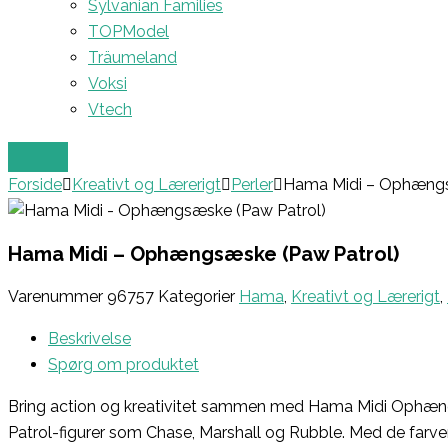
Sylvanian Families
TOPModel
Träumeland
Voksi
Vtech
Forside
Kreativt og Lærerigt
Perler
Hama Midi – Ophængs
Hama Midi – Ophængsæske (Paw Patrol)
Varenummer
96757
Kategorier
Hama
,
Kreativt og Lærerigt
,
Beskrivelse
Spørg om produktet
Bring action og kreativitet sammen med Hama Midi Ophængs
Patrol-figurer som Chase, Marshall og Rubble. Med de farveri