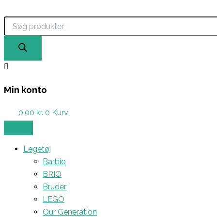
Products
Gå
search
til
indholdet
Min konto
0,00
kr.
0
Kurv
Legetøj
Barbie
BRIO
Bruder
LEGO
Our Generation