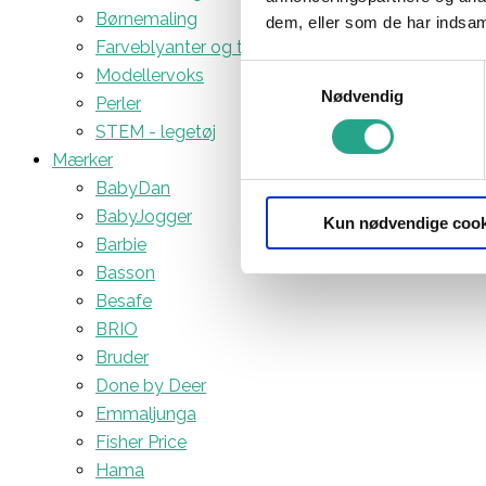
Børnemaling
dem, eller som de har indsaml
Farveblyanter og tuscher
Samtykkevalg
Modellervoks
Nødvendig
Perler
STEM - legetøj
Mærker
BabyDan
BabyJogger
Kun nødvendige cook
Barbie
Basson
Besafe
BRIO
Bruder
Done by Deer
Emmaljunga
Fisher Price
Hama