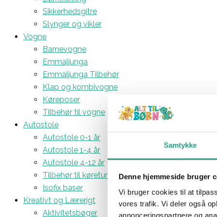
Sikkerhedsgitre
Slynger og vikler
Vogne
Barnevogne
Emmaljunga
Emmaljunga Tilbehør
Klap og kombivogne
Køreposer
Tilbehør til vogne
Autostole
Autostole 0-1 år
Samtykke
Autostole 1-4 år
Autostole 4-12 år
Tilbehør til køreturen
Denne hjemmeside bruger c
Isofix baser
Vi bruger cookies til at tilpas
Kreativt og Lærerigt
vores trafik. Vi deler også 
Aktivitetsbøger
annonceringspartnere og anal