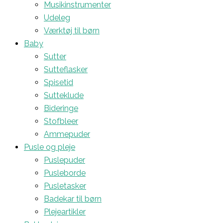
Musikinstrumenter
Udeleg
Værktøj til børn
Baby
Sutter
Sutteflasker
Spisetid
Sutteklude
Bideringe
Stofbleer
Ammepuder
Pusle og pleje
Puslepuder
Pusleborde
Pusletasker
Badekar til børn
Plejeartikler