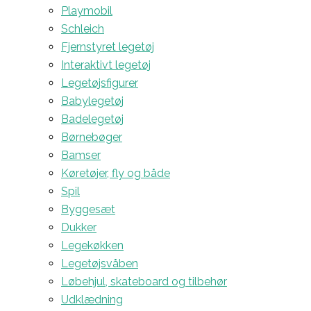
Playmobil
Schleich
Fjernstyret legetøj
Interaktivt legetøj
Legetøjsfigurer
Babylegetøj
Badelegetøj
Børnebøger
Bamser
Køretøjer, fly og både
Spil
Byggesæt
Dukker
Legekøkken
Legetøjsvåben
Løbehjul, skateboard og tilbehør
Udklædning