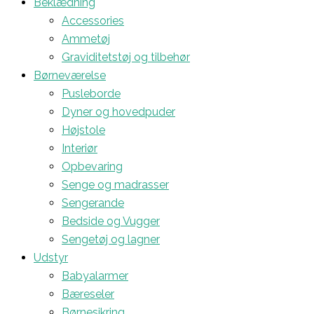
Beklædning
Accessories
Ammetøj
Graviditetstøj og tilbehør
Børneværelse
Pusleborde
Dyner og hovedpuder
Højstole
Interiør
Opbevaring
Senge og madrasser
Sengerande
Bedside og Vugger
Sengetøj og lagner
Udstyr
Babyalarmer
Bæreseler
Børnesikring