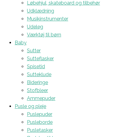
Løbehjul, skateboard og tilbehør
Udklædning
Musikinstrumenter
Udeleg
Værktøj til børn
Baby
Sutter
Sutteflasker
Spisetid
Sutteklude
Bideringe
Stofbleer
Ammepuder
Pusle og pleje
Puslepuder
Pusleborde
Pusletasker