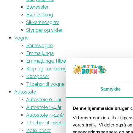
Bæreseler
Børnesikring
Sikkerhedsgitre
Slynger og vikler
Vogne
Barnevogne
Emmaljunga
Emmaljunga Tilbehør
Klap og kombivogne
Køreposer
Tilbehør til vogne
Samtykke
Autostole
Autostole 0-1 år
Autostole 1-4 år
Denne hjemmeside bruger c
Autostole 4-12 år
Vi bruger cookies til at tilpas
Tilbehør til køreturen
vores trafik. Vi deler også 
Isofix baser
annonceringspartnere og anal