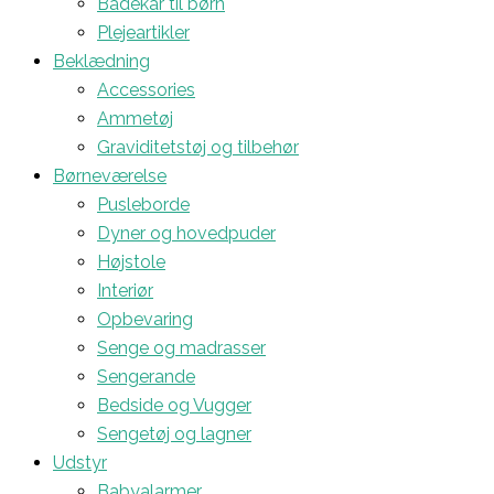
Badekar til børn
Plejeartikler
Beklædning
Accessories
Ammetøj
Graviditetstøj og tilbehør
Børneværelse
Pusleborde
Dyner og hovedpuder
Højstole
Interiør
Opbevaring
Senge og madrasser
Sengerande
Bedside og Vugger
Sengetøj og lagner
Udstyr
Babyalarmer