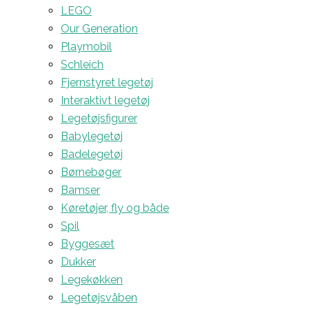
LEGO
Our Generation
Playmobil
Schleich
Fjernstyret legetøj
Interaktivt legetøj
Legetøjsfigurer
Babylegetøj
Badelegetøj
Børnebøger
Bamser
Køretøjer, fly og både
Spil
Byggesæt
Dukker
Legekøkken
Legetøjsvåben