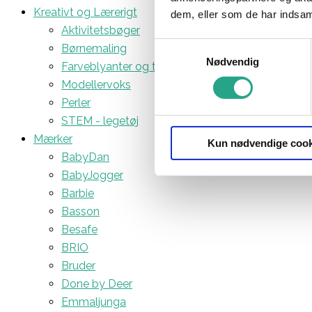
Kreativt og Lærerigt
dem, eller som de har indsaml
Aktivitetsbøger
Samtykkevalg
Børnemaling
Nødvendig
Farveblyanter og tuscher
Modellervoks
Perler
STEM - legetøj
Mærker
Kun nødvendige cook
BabyDan
BabyJogger
Barbie
Basson
Besafe
BRIO
Bruder
Done by Deer
Emmaljunga