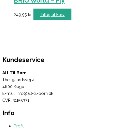
BRIO World – Fly
249,95
kr.
Tilføj til kurv
Kundeservice
Alt Til Børn
Theilgaardsvej 4
4600 Køge
E-mail: info@alt-til-born.dk
CVR. 31155371
Info
Profil