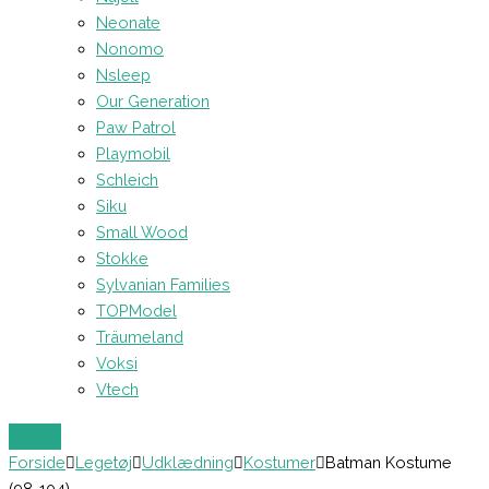
Neonate
Nonomo
Nsleep
Our Generation
Paw Patrol
Playmobil
Schleich
Siku
Small Wood
Stokke
Sylvanian Families
TOPModel
Träumeland
Voksi
Vtech
Forside
Legetøj
Udklædning
Kostumer
Batman Kostume
(98-104)