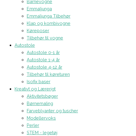
Barnevogne
Emmaljunga
Emmaljunga Tilbehør
Klap og kombivogne
Køreposer
Tilbehør til vogne
Autostole
Autostole 0-1 år
Autostole 1-4 år
Autostole 4-12 år
Tilbehør til køreturen
Isofix baser
Kreativt og Lærerigt
Aktivitetsbøger
Børnemaling
Farveblyanter og tuscher
Modellervoks
Perler
STEM - legetøj