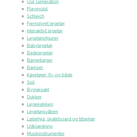
Our Generation
Playmobil
Schleich
Fjernstyret legetøj
Interaktivt legetøj
Legetøjsfigurer
Babylegetøj
Badelegetøj
Børnebøger
Bamser
Køretøjer, fly og både
Spil
Byggesæt
Dukker
Legekøkken
Legetøjsvåben
Løbehjul, skateboard og tilbehør
Udklædning
Musikinstrumenter