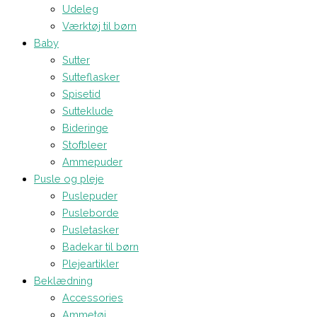
Udeleg
Værktøj til børn
Baby
Sutter
Sutteflasker
Spisetid
Sutteklude
Bideringe
Stofbleer
Ammepuder
Pusle og pleje
Puslepuder
Pusleborde
Pusletasker
Badekar til børn
Plejeartikler
Beklædning
Accessories
Ammetøj