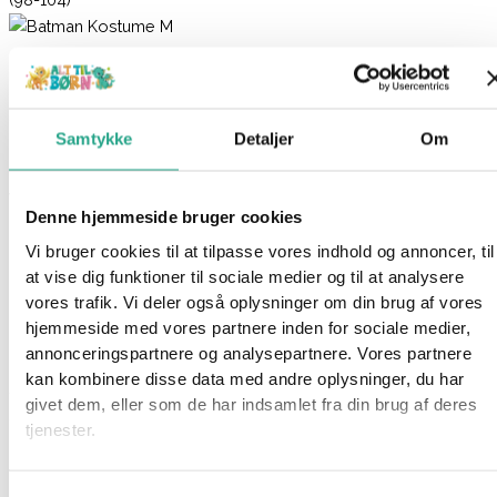
Batman Kostume (98-104)
399,95
kr.
Samtykke
Detaljer
Om
Ikke på lager
Varenummer
9011
Kategorier
Kostumer
,
Legetøj
,
Udklædning
Denne hjemmeside bruger cookies
Beskrivelse
Vi bruger cookies til at tilpasse vores indhold og annoncer, til
Spørg om produktet
at vise dig funktioner til sociale medier og til at analysere
vores trafik. Vi deler også oplysninger om din brug af vores
Red verden ligesom Batman! Klæd dit barn ud i det sejeste
hjemmeside med vores partnere inden for sociale medier,
Batman kostume, der indeholder alt, hvad du skal bruge.
annonceringspartnere og analysepartnere. Vores partnere
kan kombinere disse data med andre oplysninger, du har
Specifikationer:
givet dem, eller som de har indsamlet fra din brug af deres
Str.: S (98-104)
tjenester.
Materiale: Polyester
Har du spørgsmål til denne vare?