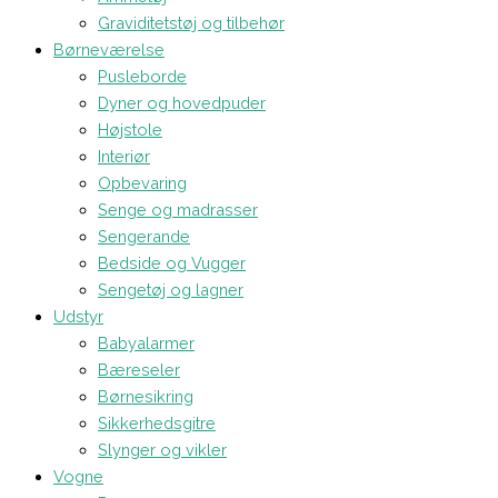
Graviditetstøj og tilbehør
Børneværelse
Pusleborde
Dyner og hovedpuder
Højstole
Interiør
Opbevaring
Senge og madrasser
Sengerande
Bedside og Vugger
Sengetøj og lagner
Udstyr
Babyalarmer
Bæreseler
Børnesikring
Sikkerhedsgitre
Slynger og vikler
Vogne